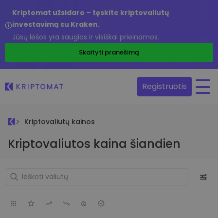
Kriptomat užsidaro – tęskite kriptovaliutų
investavimą su Kraken.
Jūsų lėšos yra saugios ir visiškai prieinamos.
Skaityti pranešimą
Registruotis
Kriptovaliutų kainos
Kriptovaliutos kaina šiandien