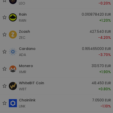
LEO
-0.20%
Rain
0.010878420 EUR
RAIN
+1.20%
Zcash
427.540 EUR
ZEC
-4.20%
Cardano
0.165465000 EUR
ADA
-3.70%
Monero
313.570 EUR
XMR
+1.90%
WhiteBIT Coin
48.450 EUR
WBT
+0.80%
Chainlink
7.0500 EUR
LINK
-1.10%