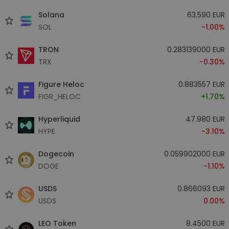
Solana
63.590 EUR
SOL
-1.00%
TRON
0.283139000 EUR
TRX
-0.30%
Figure Heloc
0.883557 EUR
FIGR_HELOC
+1.70%
Hyperliquid
47.980 EUR
HYPE
-3.10%
Dogecoin
0.059902000 EUR
DOGE
-1.10%
USDS
0.866093 EUR
USDS
0.00%
LEO Token
8.4500 EUR