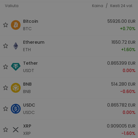
/
Valiuta
Kaina
Keisti 24 val.
Bitcoin
55926.00 EUR
BTC
+0.70%
Ethereum
1650.72 EUR
ETH
+1.60%
Tether
0.865399 EUR
USDT
0.00%
BNB
514.280 EUR
BNB
-0.60%
USDC
0.865782 EUR
USDC
0.00%
XRP
0.909005 EUR
XRP
-1.60%