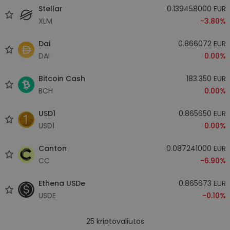
Stellar
0.139458000 EUR
XLM
-3.80%
Dai
0.866072 EUR
DAI
0.00%
Bitcoin Cash
183.350 EUR
BCH
0.00%
USD1
0.865650 EUR
USD1
0.00%
Canton
0.087241000 EUR
CC
-6.90%
Ethena USDe
0.865673 EUR
USDE
-0.10%
25
kriptovaliutos