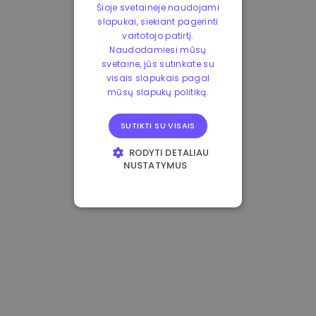
Šioje svetainėje naudojami
slapukai, siekiant pagerinti
vartotojo patirtį.
Naudodamiesi mūsų
svetaine, jūs sutinkate su
visais slapukais pagal
mūsų slapukų politiką.
SUTIKTI SU VISAIS
RODYTI DETALIAU
NUSTATYMUS
BŪTINIEJI
VEIKIMĄ GERINANTYS
TIKSLINIAI
FUNKCINIAI