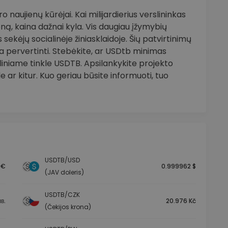
 naujienų kūrėjai. Kai milijardierius verslininkas
ną, kaina dažnai kyla. Vis daugiau įžymybių
sekėjų socialinėje žiniasklaidoje. Šių patvirtinimų
 pervertinti. Stebėkite, ar USDtb minimas
liniame tinkle USDTB. Apsilankykite projekto
 ar kitur. Kuo geriau būsite informuoti, tuo
USDTB/USD
 €
0.999962 $
(JAV doleris)
USDTB/CZK
в.
20.976 Kč
(Čekijos krona)