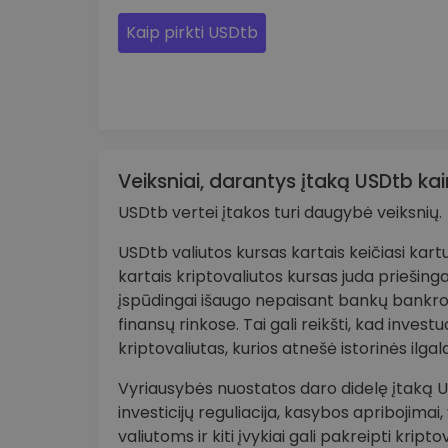
Kaip pirkti USDtb
Veiksniai, darantys įtaką USDtb kai
USDtb vertei įtakos turi daugybė veiksnių.
USDtb valiutos kursas kartais keičiasi kar
kartais kriptovaliutos kursas juda priešinga
įspūdingai išaugo nepaisant bankų bankr
finansų rinkose. Tai gali reikšti, kad invest
kriptovaliutas, kurios atnešė istorinės ilga
Vyriausybės nuostatos daro didelę įtaką USD
investicijų reguliacija, kasybos apribojima
valiutoms ir kiti įvykiai gali pakreipti krip