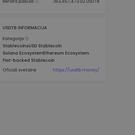
Bendra pasiūla
353,467,473.02 USDTB
USDTB INFORMACIJA
Kategorija
Stablecoins
USD Stablecoin
Solana Ecosystem
Ethereum Ecosystem
Fiat-backed Stablecoin
Oficiali svetainė
https://usdtb.money/