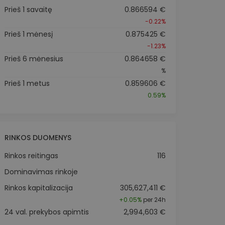
Prieš 1 savaitę
0.866594 €
-0.22%
Prieš 1 mėnesį
0.875425 €
-1.23%
Prieš 6 mėnesius
0.864658 €
%
Prieš 1 metus
0.859606 €
0.59%
RINKOS DUOMENYS
Rinkos reitingas
116
Dominavimas rinkoje
Rinkos kapitalizacija
305,627,411 €
+
0.05%
per 24h
24 val. prekybos apimtis
2,994,603 €