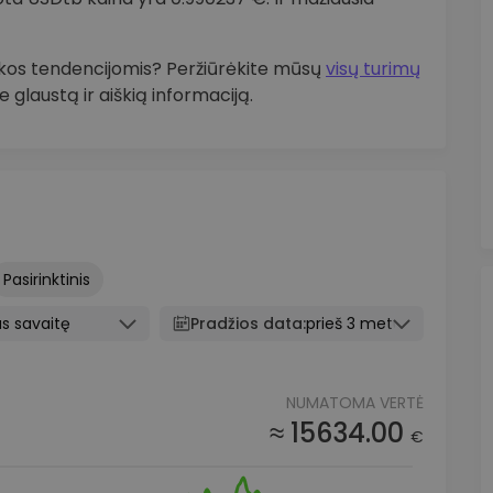
inkos tendencijomis? Peržiūrėkite mūsų
visų turimų
 glaustą ir aiškią informaciją.
Pasirinktinis
s savaitę
Pradžios data:
prieš 3 metus
NUMATOMA VERTĖ
≈ 15634.00
€