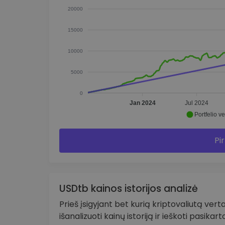
20000
15000
10000
5000
0
Jan 2024
Jul 2024
Portfelio ve
Pir
USDtb kainos istorijos analizė
Prieš įsigyjant bet kurią kriptovaliutą verta
išanalizuoti kainų istoriją ir ieškoti pasikar