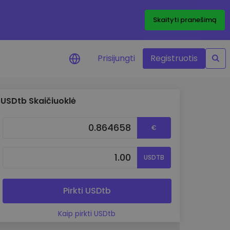
Skaityti pranešimą
Prisijungti
Registruotis
USDtb Skaičiuoklė
ai apie kainas
 žetonų kainų
€
mai realiuoju laiku
e išteklius
USDTB
e investavimo galimybes
o analizė
 įžvalgos, užtikrinančios
Pirkti USDtb
rezultatą
Kaip pirkti USDtb