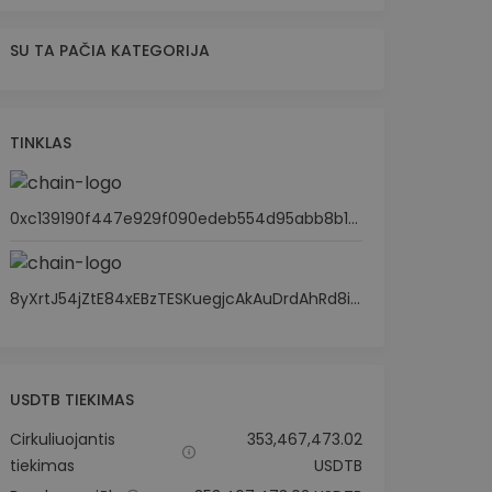
SU TA PAČIA KATEGORIJA
TINKLAS
0xc139190f447e929f090edeb554d95abb8b18ac1c
8yXrtJ54jZtE84xEBzTESKuegjcAkAuDrdAhRd8i8n3T
USDTB TIEKIMAS
Cirkuliuojantis
353,467,473.02
tiekimas
USDTB