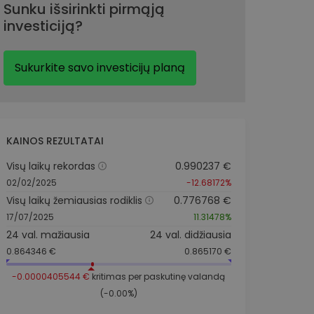
Sunku išsirinkti pirmąją
investiciją?
Sukurkite savo investicijų planą
KAINOS REZULTATAI
Visų laikų rekordas
0.990237 €
02/02/2025
-12.68172%
Visų laikų žemiausias rodiklis
0.776768 €
17/07/2025
11.31478%
24 val. mažiausia
24 val. didžiausia
0.864346 €
0.865170 €
-0.0000405544 €
kritimas per paskutinę valandą
(-0.00%)