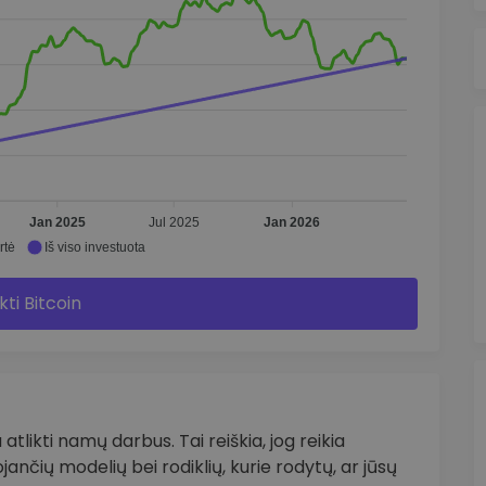
Jan 2025
Jul 2025
Jan 2026
rtė
Iš viso investuota
kti Bitcoin
 atlikti namų darbus. Tai reiškia, jog reikia
tojančių modelių bei rodiklių, kurie rodytų, ar jūsų