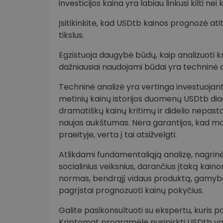
investicijos kaina yra labiau linkusi kilti nei kr
Įsitikinkite, kad USDtb kainos prognozė atiti
tikslus.
Egzistuoja daugybė būdų, kaip analizuoti kr
dažniausiai naudojami būdai yra techninė a
Techninė analizė yra vertinga investuojant į
metinių kainų istorijos duomenų USDtb dia
dramatiškų kainų kritimų ir didelio nepast
naujas aukštumas. Nėra garantijos, kad modeli
praeityje, verta į tai atsižvelgti.
Atlikdami fundamentaliąją analizę, nagrinėja
socialinius veiksnius, darančius įtaką kai
normas, bendrąjį vidaus produktą, gamybo
pagrįstai prognozuoti kainų pokyčius.
Galite pasikonsultuoti su ekspertu, kuris p
Kriptomat programėle nusipirkti USDtb vali