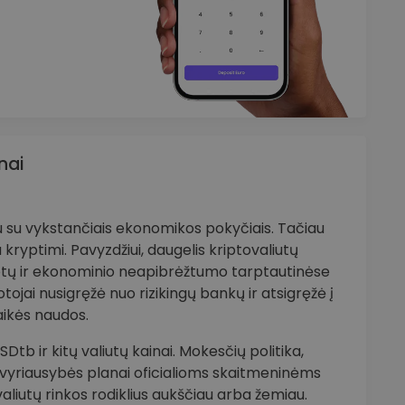
nai
tu su vykstančiais ekonomikos pokyčiais. Tačiau
 kryptimi. Pavyzdžiui, daugelis kriptovaliutų
otų ir ekonominio neapibrėžtumo tarptautinėse
uotojai nusigręžė nuo rizikingų bankų ir atsigręžė į
laikės naudos.
tb ir kitų valiutų kainai. Mokesčių politika,
i, vyriausybės planai oficialioms skaitmeninėms
tovaliutų rinkos rodiklius aukščiau arba žemiau.