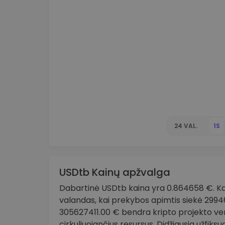
Investicijų tyrinėtojas
Rask savo kripto strategiją
24 VAL.
1S
USDtb Kainų apžvalga
Dabartinė USDtb kaina yra 0.864658 €. Ka
valandas, kai prekybos apimtis siekė 29946
305627411.00 € bendra kripto projekto ve
cirkuliuojančius resursus. Didžiausia užfik