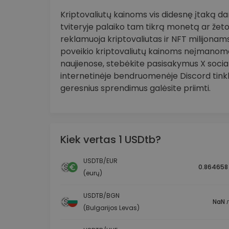
Kriptovaliutų kainoms vis didesnę įtaką daro
tviteryje palaiko tam tikrą monetą ar žeto
reklamuoja kriptovaliutas ir NFT milijonams 
poveikio kriptovaliutų kainoms neįmanoma
naujienose, stebėkite pasisakymus X socia
internetinėje bendruomenėje Discord tinkle
geresnius sprendimus galėsite priimti.
Kiek vertas 1 USDtb?
USDTB/EUR
0.864658
(eurų)
USDTB/BGN
NaN л
(Bulgarijos Levas)