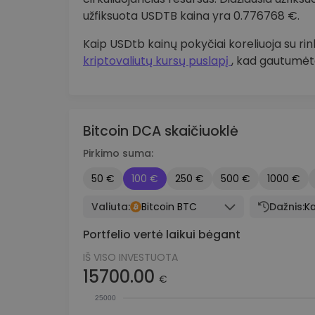
užfiksuota USDTB kaina yra 0.776768 €.
Kaip USDtb kainų pokyčiai koreliuoja su r
kriptovaliutų kursų puslapį
, kad gautumėte
Bitcoin DCA skaičiuoklė
Pirkimo suma:
50 €
100 €
250 €
500 €
1000 €
Valiuta:
Bitcoin BTC
Dažnis:
Ka
Portfelio vertė laikui bėgant
IŠ VISO INVESTUOTA
15700.00
€
25000