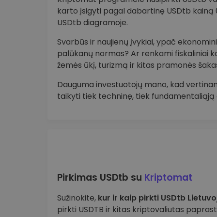
karto įsigyti pagal dabartinę USDtb kain
USDtb diagramoje.
Svarbūs ir naujienų įvykiai, ypač ekonominia
palūkanų normas? Ar renkami fiskaliniai k
žemės ūkį, turizmą ir kitas pramonės šaka
Dauguma investuotojų mano, kad vertinant
taikyti tiek techninę, tiek fundamentaliąją
Pirkimas USDtb su
Kriptomat
Sužinokite,
kur ir kaip pirkti USDtb Lietuvo
pirkti USDTB ir kitas kriptovaliutas paprasta