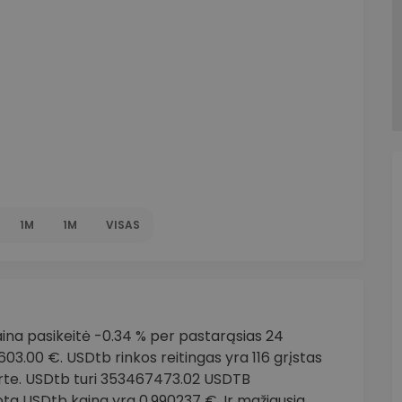
1M
1M
VISAS
ina pasikeitė -0.34 % per pastarąsias 24
03.00 €. USDtb rinkos reitingas yra 116 grįstas
rte. USDtb turi 353467473.02 USDTB
suota USDtb kaina yra 0.990237 €. Ir mažiausia