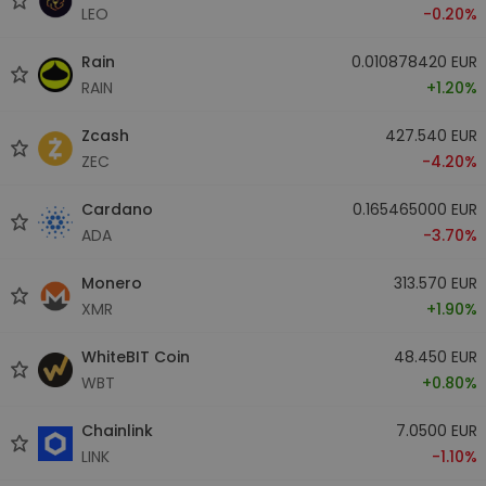
LEO
-0.20%
Rain
0.010878420 EUR
RAIN
+1.20%
Zcash
427.540 EUR
ZEC
-4.20%
Cardano
0.165465000 EUR
ADA
-3.70%
Monero
313.570 EUR
XMR
+1.90%
WhiteBIT Coin
48.450 EUR
WBT
+0.80%
Chainlink
7.0500 EUR
LINK
-1.10%