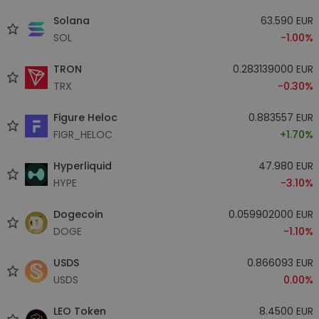
Solana
63.590 EUR
SOL
-1.00%
TRON
0.283139000 EUR
TRX
-0.30%
Figure Heloc
0.883557 EUR
FIGR_HELOC
+1.70%
Hyperliquid
47.980 EUR
HYPE
-3.10%
Dogecoin
0.059902000 EUR
DOGE
-1.10%
USDS
0.866093 EUR
USDS
0.00%
LEO Token
8.4500 EUR