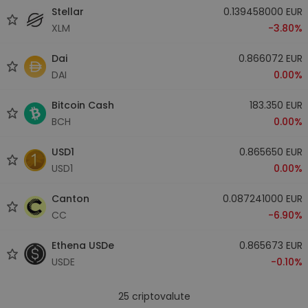
Stellar
0.139458000 EUR
XLM
-3.80%
Dai
0.866072 EUR
DAI
0.00%
Bitcoin Cash
183.350 EUR
BCH
0.00%
USD1
0.865650 EUR
USD1
0.00%
Canton
0.087241000 EUR
CC
-6.90%
Ethena USDe
0.865673 EUR
USDE
-0.10%
25
criptovalute