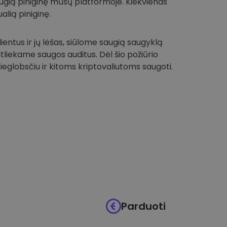
 saugią piniginę mūsų platformoje. Kiekvienas
alią piniginę.
entus ir jų lėšas, siūlome saugią saugyklą
 atliekame saugos auditus. Dėl šio požiūrio
globsčiu ir kitoms kriptovaliutoms saugoti.
Parduoti