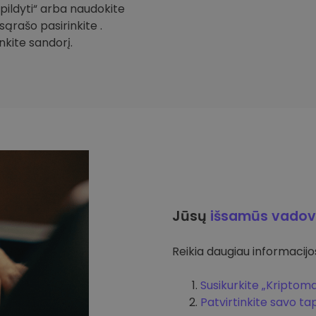
Papildyti“ arba naudokite
sąrašo pasirinkite .
inkite sandorį.
Jūsų
išsamūs vadov
Reikia daugiau informacijos 
Susikurkite „Kriptom
Patvirtinkite savo t