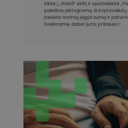
Eikite į „Web3“ skiltį ir spustelėkite „
paieškos piktogramą. Iš kriptovaliutų 
Įveskite norimą įsigyti sumą ir patvirt
Sveikiname, dabar jums priklauso !