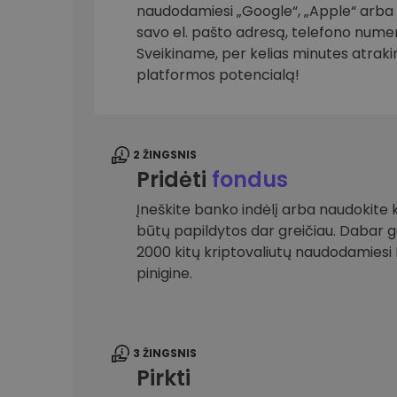
naudodamiesi „Google“, „Apple“ arba el
savo el. pašto adresą, telefono numer
Investicijų tyrinėtojas
Rask savo kripto strategiją
Sveikiname, per kelias minutes atrak
platformos potencialą!
2 ŽINGSNIS
Pridėti
fondus
Įneškite banko indėlį arba naudokite k
būtų papildytos dar greičiau. Dabar gal
2000 kitų kriptovaliutų naudodamies
pinigine.
3 ŽINGSNIS
Pirkti