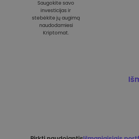
Saugokite savo
investicijas ir
stebėkite jų augimą
naudodamiesi
Kriptomat.
Iš
Pirkti naudojantis
Išmaniaisiais portf