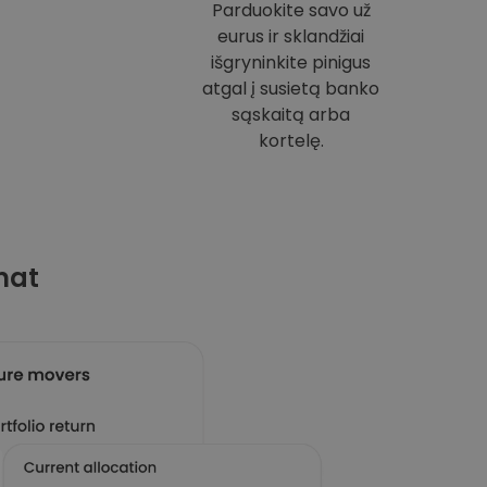
Parduokite savo už
eurus ir sklandžiai
išgryninkite pinigus
atgal į susietą banko
sąskaitą arba
kortelę.
mat