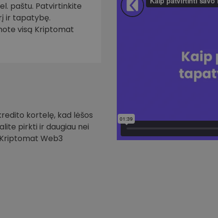
. paštu. Patvirtinkite
į ir tapatybę.
inote visą Kriptomat
redito kortelę, kad lėšos
ite pirkti ir daugiau nei
i Kriptomat Web3