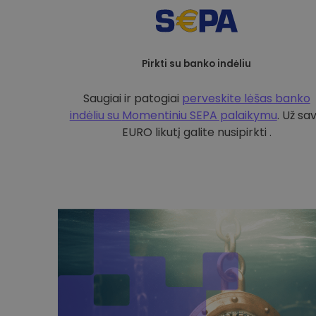
Pirkti su banko indėliu
Saugiai ir patogiai
perveskite lėšas banko
indėliu su
Momentiniu SEPA palaikymu
. Už sa
EURO likutį galite nusipirkti .