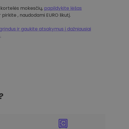
 kortelės mokesčių,
papildykite lėšas
r pirkite , naudodami EURO likutį.
rindus ir gaukite atsakymus į dažniausiai
a
.
?