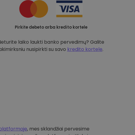
Pirkite debeto arba kredito kortele
Neturite laiko laukti banko pervedimų? Galite
akimirksniu nusipirkti su savo
kredito kortele
.
platformoje
, mes sklandžiai pervesime