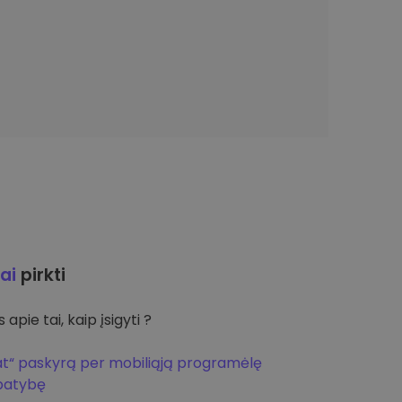
ai
pirkti
apie tai, kaip įsigyti ?
at“ paskyrą per mobiliąją programėlę
apatybę