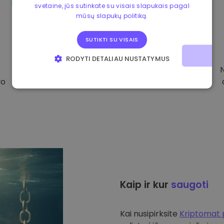
svetaine, jūs sutinkate su visais slapukais pagal
mūsų slapukų politiką.
SUTIKTI SU VISAIS
RODYTI DETALIAU NUSTATYMUS
BŪTINIEJI
VEIKIMĄ GERINANTYS
vo
TIKSLINIAI
FUNKCINIAI
Kaip ir kur
saugoti
Kai nusipirksite
Kriptomat 