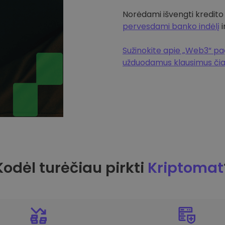
Norėdami išvengti kredito
pervesdami banko indėlį
i
Sužinokite apie „Web3“ pag
užduodamus klausimus či
Kodėl turėčiau pirkti
Kriptomat