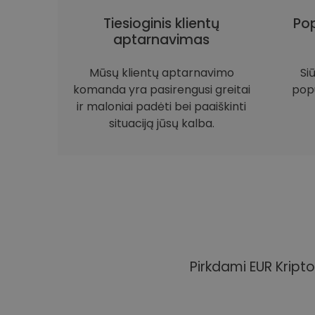
Tiesioginis klientų
Pop
aptarnavimas
Mūsų klientų aptarnavimo
Si
komanda yra pasirengusi greitai
popu
ir maloniai padėti bei paaiškinti
situaciją jūsų kalba.
Pirkdami EUR Kripto