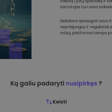
valiutą į jūsų specialią ir
vartotojas turi savo individu
Siekdami apsaugoti savo kli
neprisijungus ir reguliariai
mūsų platforma tampa prie
Ką galiu padaryti
nusipirkęs
?
Keisti