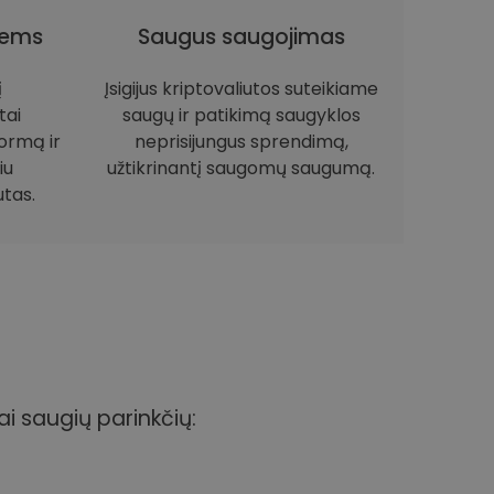
iems
Saugus saugojimas
į
Įsigijus kriptovaliutos suteikiame
tai
saugų ir patikimą saugyklos
ormą ir
neprisijungus sprendimą,
iu
užtikrinantį saugomų saugumą.
utas.
ai saugių parinkčių: