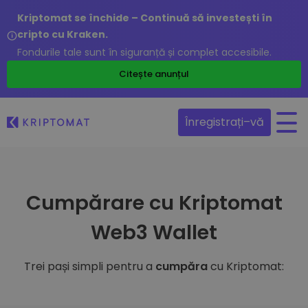
Kriptomat se închide – Continuă să investești în
cripto cu Kraken.
Fondurile tale sunt în siguranță și complet accesibile.
Citește anunțul
Înregistrați–vă
Cumpărare cu Kriptomat
Web3 Wallet
Trei pași simpli pentru a
cumpăra
cu Kriptomat: