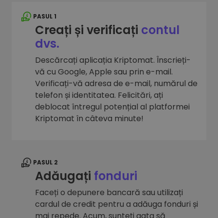
PASUL 1
Creați și verificați
contul
dvs.
Descărcați aplicația Kriptomat. Înscrieți-
vă cu Google, Apple sau prin e-mail.
Verificați-vă adresa de e-mail, numărul de
telefon și identitatea. Felicitări, ați
deblocat întregul potențial al platformei
Kriptomat în câteva minute!
PASUL 2
Adăugați
fonduri
Faceți o depunere bancară sau utilizați
cardul de credit pentru a adăuga fonduri și
mai repede. Acum, sunteți gata să