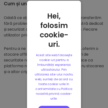
Cum și unde să
stocați
Hei,
Odată ce ați cumpărat pe
Kriptomat
, îl transferăm
folosim
fără probleme în portofelul dumneavoastră dedicat
și securizat din cadrul platformei noastre. Fiecare
cookie-
utilizator primește un portofel individual.
uri.
Pentru a ne proteja clienții și fondurile lor, oferim o
stocare offline sigură și efectuăm audituri de
Acest site web folosește
securitate regulate. Această abordare face ca
cookie-uri pentru a
îmbunătăți experiența
platforma noastră să fie un paradis pentru stocarea
utilizatorului. Prin
și a altor criptomonede.
utilizarea site-ului nostru
web, sunteți de acord cu
toate cookie-urile în
conformitate cu Politica
noastră privind cookie-
urile.