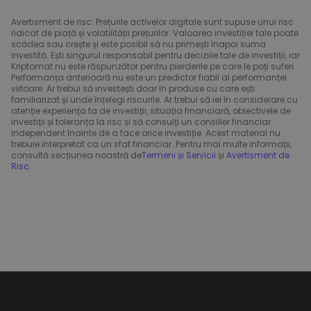
Avertisment de risc: Prețurile activelor digitale sunt supuse unui risc
ridicat de piață și volatilității prețurilor. Valoarea investiției tale poate
scădea sau crește și este posibil să nu primești înapoi suma
investită. Ești singurul responsabil pentru deciziile tale de investiții, iar
Kriptomat nu este răspunzător pentru pierderile pe care le poți suferi.
Performanța anterioară nu este un predictor fiabil al performanței
viitoare. Ar trebui să investești doar în produse cu care ești
familiarizat și unde înțelegi riscurile. Ar trebui să iei în considerare cu
atenție experiența ta de investiții, situația financiară, obiectivele de
investiții și toleranța la risc și să consulți un consilier financiar
independent înainte de a face orice investiție. Acest material nu
trebuie interpretat ca un sfat financiar. Pentru mai multe informații,
consultă secțiunea noastră de
Termeni și Servicii
și
Avertisment de
Risc
.