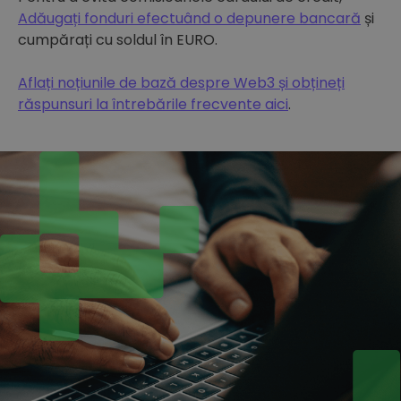
Adăugați fonduri efectuând o depunere bancară
și
cumpărați cu soldul în EURO.
Aflați noțiunile de bază despre Web3 și obțineți
răspunsuri la întrebările frecvente aici
.