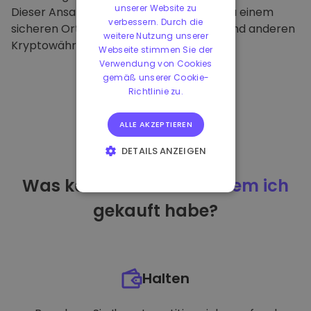
unserer Website zu
Dieser Ansatz macht unsere Plattform zu einem
verbessern. Durch die
sicheren Ort für die Aufbewahrung von und anderen
weitere Nutzung unserer
Kryptowährungen.
Webseite stimmen Sie der
Verwendung von Cookies
gemäß unserer Cookie-
Richtlinie zu.
ALLE AKZEPTIEREN
DETAILS ANZEIGEN
UNBEDINGT
Was kann ich tun
nachdem ich
ERFORDERLICH
gekauft habe?
PERFORMANCE
TARGETING
FUNKTIONALITÄT
Halten