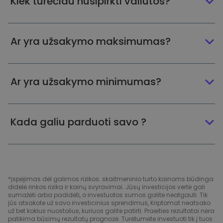
Kiek turėčiau nusipirkti valiutos?
Ar yra užsakymo maksimumas?
Ar yra užsakymo minimumas?
Kada galiu parduoti savo ?
*Įspėjimas dėl galimos rizikos: skaitmeninio turto kainoms būdinga
didelė rinkos rizika ir kainų svyravimai. Jūsų investicijos vertė gali
sumažėti arba padidėti, o investuotos sumos galite neatgauti. Tik
jūs atsakote už savo investicinius sprendimus, Kriptomat neatsako
už bet kokius nuostolius, kuriuos galite patirti. Praeities rezultatai nėra
patikima būsimų rezultatų prognozė. Turėtumėte investuoti tik į tuos