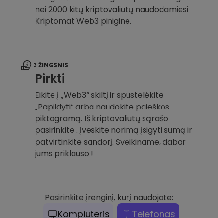
nei 2000 kitų kriptovaliutų naudodamiesi
Kriptomat Web3 pinigine.
3 ŽINGSNIS
Pirkti
Eikite į „Web3“ skiltį ir spustelėkite
„Papildyti“ arba naudokite paieškos
piktogramą. Iš kriptovaliutų sąrašo
pasirinkite . Įveskite norimą įsigyti sumą ir
patvirtinkite sandorį. Sveikiname, dabar
jums priklauso !
Pasirinkite įrenginį, kurį naudojate:
Kompiuteris
Telefonas