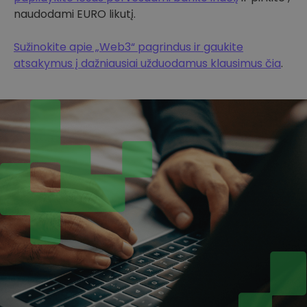
naudodami EURO likutį.
Sužinokite apie „Web3“ pagrindus ir gaukite
atsakymus į dažniausiai užduodamus klausimus čia
.