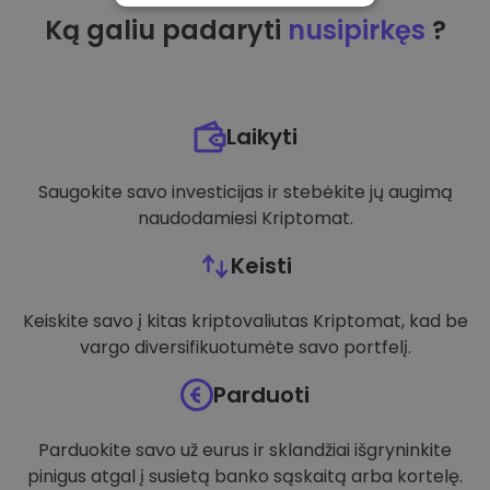
Ką galiu padaryti
nusipirkęs
?
VEIKIMĄ GERINANTYS
TIKSLINIAI
FUNKCINIAI
Laikyti
Saugokite savo investicijas ir stebėkite jų augimą
naudodamiesi Kriptomat.
Keisti
Keiskite savo į kitas kriptovaliutas Kriptomat, kad be
vargo diversifikuotumėte savo portfelį.
Parduoti
Parduokite savo už eurus ir sklandžiai išgryninkite
pinigus atgal į susietą banko sąskaitą arba kortelę.