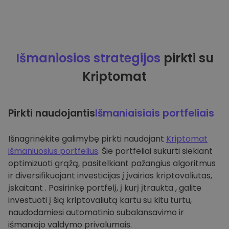
Išmaniosios strategijos
pirkti su
Kriptomat
Pirkti naudojantis
Išmaniaisiais portfeliais
Išnagrinėkite galimybę pirkti naudojant
Kriptomat
išmaniuosius portfelius
. Šie portfeliai sukurti siekiant
optimizuoti grąžą, pasitelkiant pažangius algoritmus
ir diversifikuojant investicijas į įvairias kriptovaliutas,
įskaitant . Pasirinkę portfelį, į kurį įtraukta , galite
investuoti į šią kriptovaliutą kartu su kitu turtu,
naudodamiesi automatinio subalansavimo ir
išmaniojo valdymo privalumais.