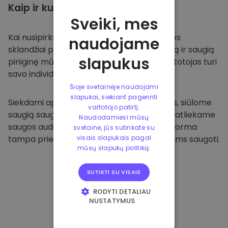
Kaip ir kur
saugoti
Sveiki, mes
Kai nusipirksite
Kriptomat platformoje
, mes
naudojame
sklandžiai pervesime valiutą į jūsų specialią ir saugią
slapukus
piniginę mūsų platformoje. Kiekvienas vartotojas turi
savo individualią piniginę.
Šioje svetainėje naudojami
slapukai, siekiant pagerinti
Siekdami apsaugoti savo klientus ir jų lėšas, siūlome
vartotojo patirtį.
saugią saugyklą neprisijungus ir reguliariai atliekame
Naudodamiesi mūsų
saugos auditus. Dėl šio požiūrio mūsų platforma
svetaine, jūs sutinkate su
tampa prieglobsčiu ir kitoms kriptovaliutoms saugoti.
visais slapukais pagal
mūsų slapukų politiką.
SUTIKTI SU VISAIS
RODYTI DETALIAU
NUSTATYMUS
BŪTINIEJI