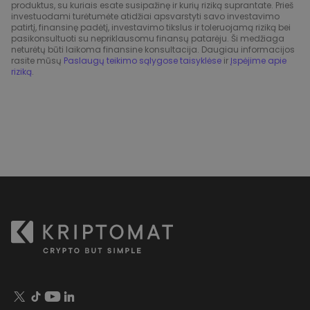
produktus, su kuriais esate susipažinę ir kurių riziką suprantate. Prieš
investuodami turėtumėte atidžiai apsvarstyti savo investavimo
patirtį, finansinę padėtį, investavimo tikslus ir toleruojamą riziką bei
pasikonsultuoti su nepriklausomu finansų patarėju. Ši medžiaga
neturėtų būti laikoma finansine konsultacija. Daugiau informacijos
rasite mūsų
Paslaugų teikimo sąlygose taisyklėse
ir
Įspėjime apie
riziką
.