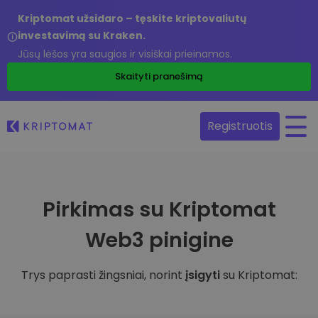
Kriptomat užsidaro – tęskite kriptovaliutų
investavimą su Kraken.
Jūsų lėšos yra saugios ir visiškai prieinamos.
Skaityti pranešimą
Registruotis
Pirkimas su Kriptomat
Web3 pinigine
Trys paprasti žingsniai, norint
įsigyti
su Kriptomat: