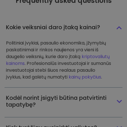
Frequently asked questions
Kokie veiksniai daro įtaką kainai?
Politiniai įvykiai, pasaulio ekonomika, įžymybių
paskatinimai ir rinkos naujienos yra vieni iš
daugelio veiksnių, kurie daro įtaką
kriptovaliutų
kainoms
. Profesionalūs investuotojai ir sumanūs
investuotojai stebi šiuos realaus pasaulio
įvykius, kad galėtų numatyti
kainų pokyčius
.
Kodėl norint įsigyti būtina patvirtinti
tapatybę?