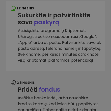
1 ŽINGSNIS
Sukurkite ir patvirtinkite
savo
paskyrą
Atsisiųskite programėlę Kriptomat.
Užsiregistruokite naudodamiesi „Google“,
„Apple“ arba el. paštu. Patvirtinkite savo el.
pašto adresą, telefono numerį ir tapatybę.
Sveikiname, per kelias minutes atrakinote
visą Kriptomat platformos potencialą!
2 ŽINGSNIS
Pridėti
fondus
Įneškite banko indėlį arba naudokite
kredito kortelę, kad lėšos būtų papildytos
dar greičiau. Dabar galite pirkti ir daugiau