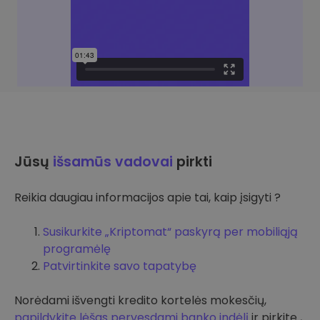
Jūsų
išsamūs vadovai
pirkti
Reikia daugiau informacijos apie tai, kaip įsigyti ?
Susikurkite „Kriptomat“ paskyrą per mobiliąją
programėlę
Patvirtinkite savo tapatybę
Norėdami išvengti kredito kortelės mokesčių,
papildykite lėšas pervesdami banko indėlį
ir pirkite ,