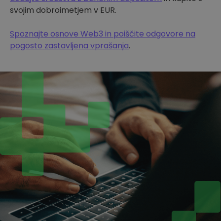
svojim dobroimetjem v EUR.
Spoznajte osnove Web3 in poiščite odgovore na
pogosto zastavljena vprašanja
.