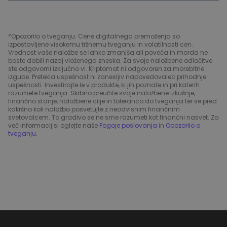
*Opozorilo o tveganju: Cene digitalnega premoženja so
izpostavljene visokemu tržnemu tveganju in volatilnosti cen.
Vrednost vaše naložbe se lahko zmanjša ali poveča in morda ne
boste dobili nazaj vloženega zneska. Za svoje naložbene odločitve
ste odgovorni izključno vi. Kriptomat ni odgovoren za morebitne
izgube. Pretekla uspešnost ni zanesljiv napovedovalec prihodnje
uspešnosti. Investirajte le v produkte, ki jih poznate in pri katerih
razumete tveganja. Skrbno preučite svoje naložbene izkušnje,
finančno stanje, naložbene cilje in toleranco do tveganja ter se pred
kakršno koli naložbo posvetujte z neodvisnim finančnim
svetovalcem. To gradivo se ne sme razumeti kot finančni nasvet. Za
več informacij si oglejte naše
Pogoje poslovanja
in
Opozorilo o
tveganju
.