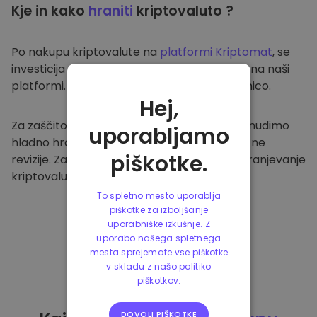
Kje in kako
hraniti
kriptovaluto ?
Po nakupu kriptovalute na
platformi Kriptomat
, se
investicija prenese v vašo varno denarnico na naši
platformi. Vsak uporabnik ima svojo denarnico.
Hej,
Za zaščito naših strank in njihovih sredstev nudimo
uporabljamo
hladno hrambo ter redno izvajamo varnostne
piškotke.
revizije. Zato je naša platforma varna za shranjevanje
kriptovalute in ostalih kripto naložb.
To spletno mesto uporablja
piškotke za izboljšanje
uporabniške izkušnje. Z
uporabo našega spletnega
mesta sprejemate vse piškotke
v skladu z našo politiko
piškotkov.
DOVOLI PIŠKOTKE