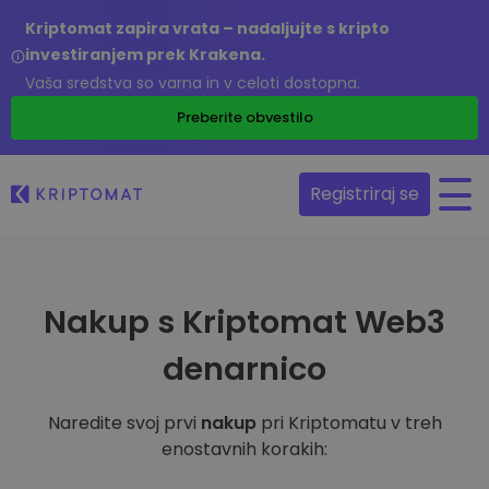
Kriptomat zapira vrata – nadaljujte s kripto
investiranjem prek Krakena.
Vaša sredstva so varna in v celoti dostopna.
Preberite obvestilo
Registriraj se
Nakup s Kriptomat Web3
denarnico
Naredite svoj prvi
nakup
pri Kriptomatu v treh
enostavnih korakih: