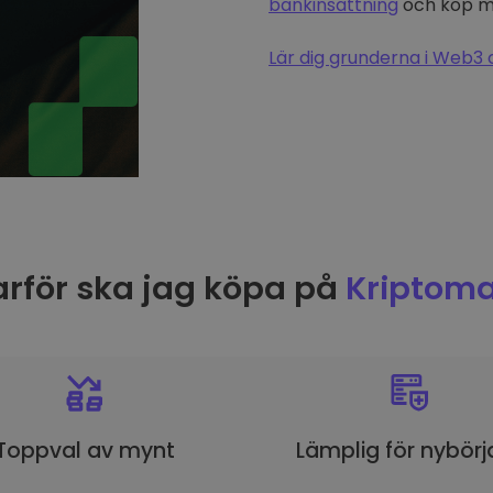
bankinsättning
och köp me
Lär dig grunderna i Web3 
rför ska jag köpa på
Kriptoma
Toppval av mynt
Lämplig för nybörj