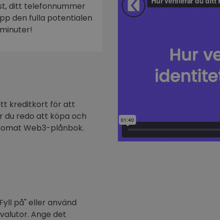
ost, ditt telefonnummer
n
 upp den fulla potentialen
minuter!
t kreditkort för att
är du redo att köpa och
ptomat Web3-plånbok.
Fyll på" eller använd
ovalutor. Ange det