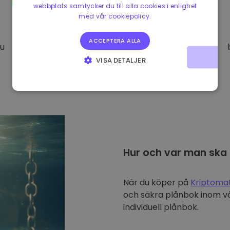
webbplats samtycker du till alla cookies i enlighet
med vår cookiepolicy.
ACCEPTERA ALLA
Du
VISA DETALJER
STRIKT NÖDVÄNDIGT
PRESTANDA
INRIKTNING
FUNKTIONER
Hur och var man ska
När du köper på
Kriptoma
och säkra plånbok inom vå
individuell plånbok.