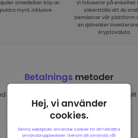
rbjuder omedelbar köp av
Vi fokuserar på enkelhet 
pulära mynt, inklusive .
säkerställa att du sna
bemästrar vår plattform o
en självsäker investerar
kryptovaluta.
Betalnings
metoder
 EUR på Kriptomat har du tillgång till olika helt 
Hej, vi använder
cookies.
Denna webbplats använder cookies för att förbättra
användarupplevelsen. Genom att använda vår