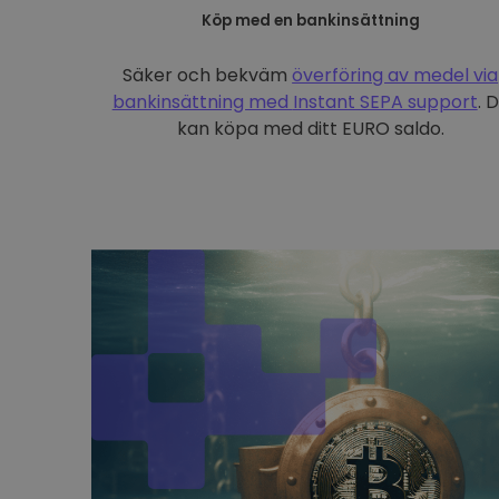
Köp med en bankinsättning
Säker och bekväm
överföring av medel via
bankinsättning med
Instant SEPA support
. 
kan köpa med ditt EURO saldo.