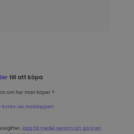
der
till att köpa
ion om hur man köper ?
-konto via mobilappen
t
savgifter,
lägg till medel genom att göra en