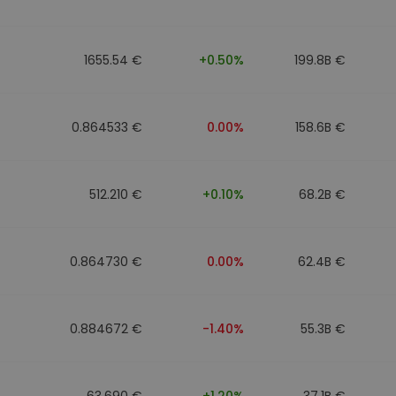
1655.54 €
+0.50%
199.8B €
0.864533 €
0.00%
158.6B €
512.210 €
+0.10%
68.2B €
0.864730 €
0.00%
62.4B €
0.884672 €
-1.40%
55.3B €
63.690 €
+1.20%
37.1B €