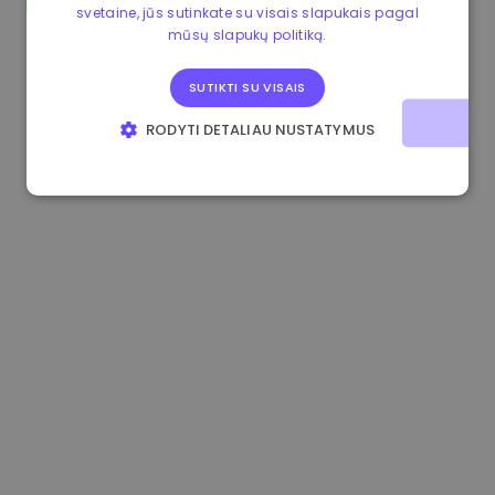
svetaine, jūs sutinkate su visais slapukais pagal
1.170000 €
-1.80%
3.2B €
mūsų slapukų politiką.
SUTIKTI SU VISAIS
RODYTI DETALIAU NUSTATYMUS
BŪTINIEJI
VEIKIMĄ GERINANTYS
TIKSLINIAI
FUNKCINIAI