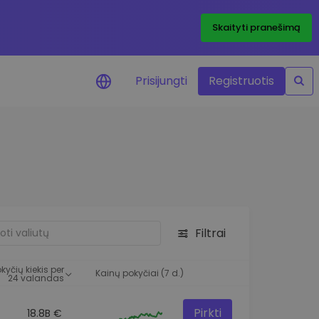
Skaityti pranešimą
Prisijungti
Registruotis
ai apie kainas
 žetonų kainų
mai realiuoju laiku
e išteklius
e investavimo galimybes
Filtrai
o analizė
 įžvalgos, užtikrinančios
kyčių kiekis per
rezultatą
Kainų pokyčiai (7 d.)
24 valandas
Pirkti
18.8B €