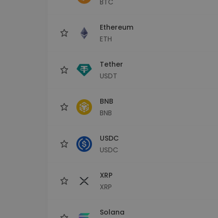
BTC
Investicijų tyrinėtojas
Rask savo kripto strategiją
Ethereum
ETH
Tether
USDT
BNB
BNB
USDC
USDC
XRP
XRP
Solana