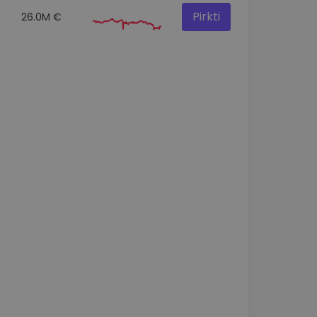
Pirkti
26.0M €