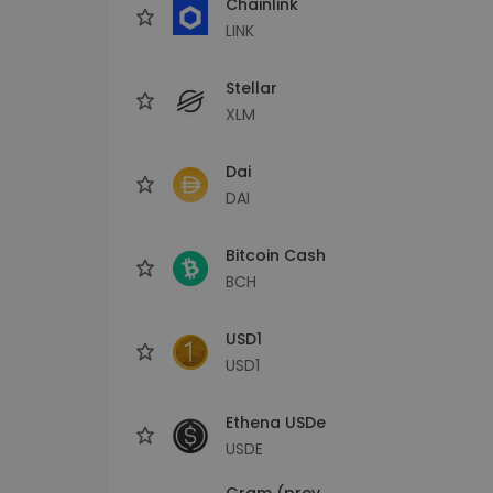
Chainlink
LINK
Stellar
XLM
Dai
DAI
Bitcoin Cash
BCH
USD1
USD1
Ethena USDe
USDE
Gram (prev.