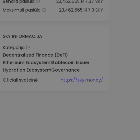
Bendra pasiūla
23,462,665,147.37 SKY
Maksimali pasiūla
23,462,665,147.3 SKY
SKY INFORMACIJA
Kategorija
Decentralized Finance (DeFi)
Ethereum Ecosystem
Stablecoin Issuer
Hydration Ecosystem
Governance
Oficiali svetainė
https://sky.money/