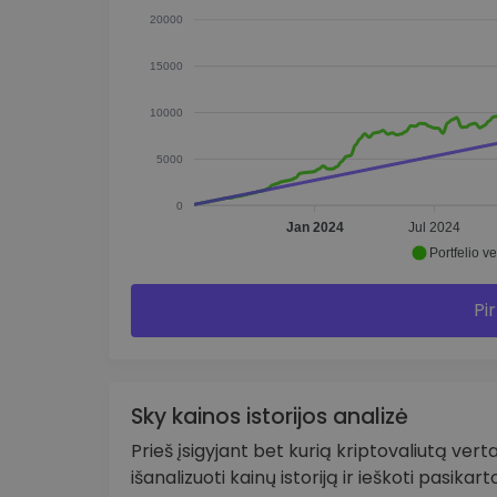
20000
15000
10000
5000
0
Jan 2024
Jul 2024
Portfelio ve
Pir
Sky kainos istorijos analizė
Prieš įsigyjant bet kurią kriptovaliutą verta
išanalizuoti kainų istoriją ir ieškoti pasikar