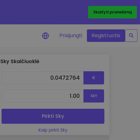
Skaityti pranešimą
Prisijungti
Registruotis
Sky Skaičiuoklė
ai apie kainas
 žetonų kainų
€
mai realiuoju laiku
e išteklius
SKY
e investavimo galimybes
o analizė
 įžvalgos, užtikrinančios
Pirkti Sky
rezultatą
Kaip pirkti Sky