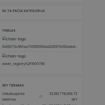
SU TA PAČIA KATEGORIJA
TINKLAS
0x56072c95faa701256059aa122697b133aded9279
asset_registry%2F1000795
SKY TIEKIMAS
Cirkuliuojantis
23,391,778,066.73
tiekimas
SKY