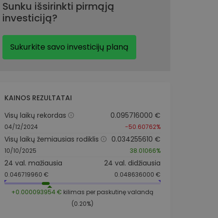
Sunku išsirinkti pirmąją
investiciją?
Sukurkite savo investicijų planą
KAINOS REZULTATAI
Visų laikų rekordas
0.095716000 €
04/12/2024
-50.60762%
Visų laikų žemiausias rodiklis
0.034255610 €
10/10/2025
38.01066%
24 val. mažiausia
24 val. didžiausia
0.046719960 €
0.048636000 €
+0.000093954 €
kilimas per paskutinę valandą
(0.20%)