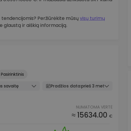
os tendencijomis? Peržiūrėkite mūsų
visų turimų
 glaustą ir aiškią informaciją.
Pasirinktinis
s savaitę
Pradžios data:
prieš 3 metus
NUMATOMA VERTĖ
≈ 15634.00
€