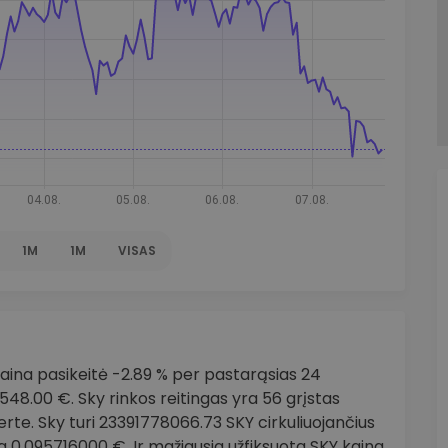
1M
1M
VISAS
ina pasikeitė -2.89 % per pastarąsias 24
48.00 €. Sky rinkos reitingas yra 56 grįstas
te. Sky turi 23391778066.73 SKY cirkuliuojančius
ra 0.095716000 €. Ir mažiausia užfiksuota SKY kaina