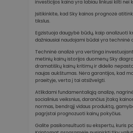
investicijos kaina yra labiau linkusi kilti nei kr
Įsitikinkite, kad Sky kainos prognozė atitinka
tikslus.
Egzistuoja daugybė būdų, kaip analizuoti kr
dažniausiai naudojami būdai yra techninė a
Techninė analizė yra vertinga investuojant į
metinių kainų istorijos duomenų Sky diagr
dramatiškų kainų kritimų ir didelio nepast
naujas aukštumas. Nėra garantijos, kad modeli
praeityje, verta į tai atsižvelgti.
Atlikdami fundamentaliąją analizę, nagrinėja
socialinius veiksnius, darančius įtaką kai
normas, bendrąjį vidaus produktą, gamybo
pagrįstai prognozuoti kainų pokyčius.
Galite pasikonsultuoti su ekspertu, kuris pa
Kriptomat programėle nusipirkti Sky valiuto