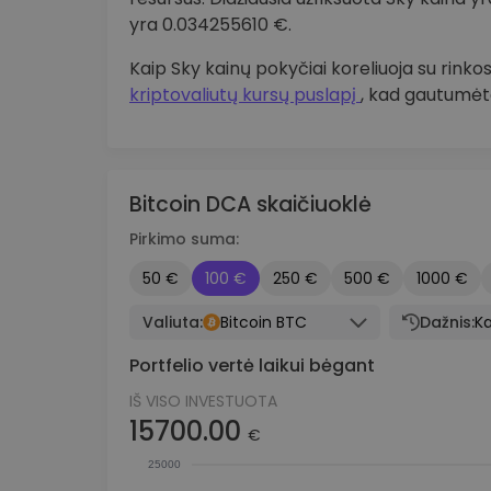
yra 0.034255610 €.
Kaip Sky kainų pokyčiai koreliuoja su rink
kriptovaliutų kursų puslapį
, kad gautumėte
Bitcoin DCA skaičiuoklė
Pirkimo suma:
50 €
100 €
250 €
500 €
1000 €
Valiuta:
Bitcoin BTC
Dažnis:
Ka
Portfelio vertė laikui bėgant
IŠ VISO INVESTUOTA
15700.00
€
25000