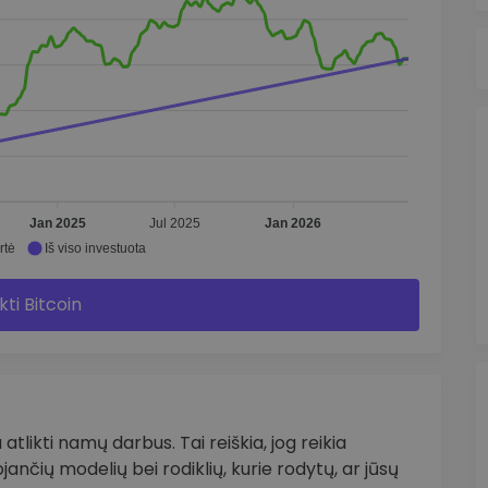
Jan 2025
Jul 2025
Jan 2026
rtė
Iš viso investuota
kti Bitcoin
 atlikti namų darbus. Tai reiškia, jog reikia
tojančių modelių bei rodiklių, kurie rodytų, ar jūsų