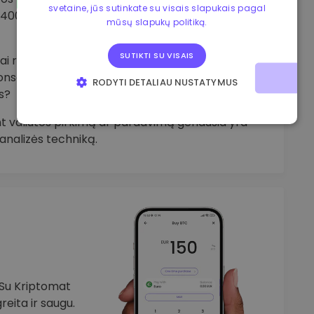
svetaine, jūs sutinkate su visais slapukais pagal
76400 €. Dabartinės kainos visada rodomos Sky
mūsų slapukų politiką.
SUTIKTI SU VISAIS
i rodikliai. Ar nacionalinis bankas didina
onservatoriai? Ar audros ar sausros sutrikdė
RODYTI DETALIAU NUSTATYMUS
s?
BŪTINIEJI
VEIKIMĄ GERINANTYS
 valiutos pirkimą ar pardavimą geriausia yra
 analizės techniką.
TIKSLINIAI
FUNKCINIAI
 Su Kriptomat
reita ir saugu.