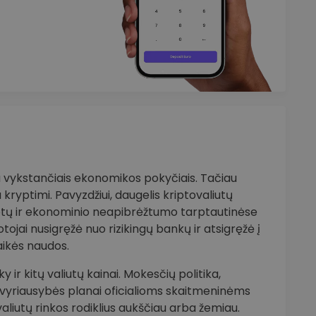
su vykstančiais ekonomikos pokyčiais. Tačiau
 kryptimi. Pavyzdžiui, daugelis kriptovaliutų
otų ir ekonominio neapibrėžtumo tarptautinėse
uotojai nusigręžė nuo rizikingų bankų ir atsigręžė į
laikės naudos.
ir kitų valiutų kainai. Mokesčių politika,
i, vyriausybės planai oficialioms skaitmeninėms
tovaliutų rinkos rodiklius aukščiau arba žemiau.