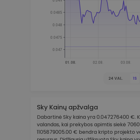
Investicijų tyrinėtojas
Rask savo kripto strategiją
24 VAL.
1S
Sky Kainų apžvalga
Dabartinė Sky kaina yra 0.047276400 €. Ka
valandas, kai prekybos apimtis siekė 70605
1105879005.00 € bendra kripto projekto ver
resursus. Didžiausia užfiksuota Sky kaina y