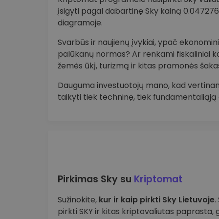
įsigyti pagal dabartinę Sky kainą 0.0472
diagramoje.
Svarbūs ir naujienų įvykiai, ypač ekonominia
palūkanų normas? Ar renkami fiskaliniai k
žemės ūkį, turizmą ir kitas pramonės šaka
Dauguma investuotojų mano, kad vertinant
taikyti tiek techninę, tiek fundamentaliąją
Pirkimas Sky su
Kriptomat
Sužinokite,
kur ir kaip pirkti Sky Lietuvoje
.
pirkti SKY ir kitas kriptovaliutas paprasta, g