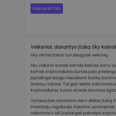
Kaip pirkti Sky
Veiksniai, darantys įtaką Sky kainai
Sky vertei įtakos turi daugybė veiksnių.
Sky valiutos kursas kartais keičiasi kartu 
kartais kriptovaliutos kursas juda priešinga
įspūdingai išaugo nepaisant bankų bankr
finansų rinkose. Tai gali reikšti, kad invest
kriptovaliutas, kurios atnešė istorinės ilga
Vyriausybės nuostatos daro didelę įtaką Sky 
investicijų reguliacija, kasybos apribojima
valiutoms ir kiti įvykiai gali pakreipti krip