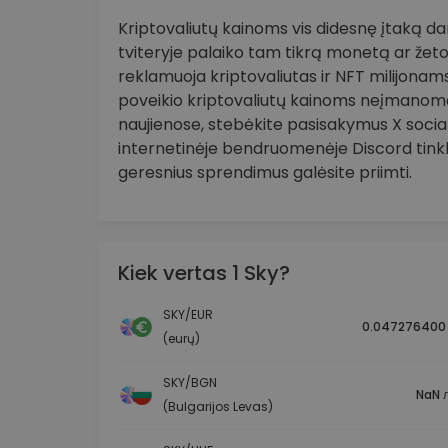
Kriptovaliutų kainoms vis didesnę įtaką daro
tviteryje palaiko tam tikrą monetą ar žeto
reklamuoja kriptovaliutas ir NFT milijonams 
poveikio kriptovaliutų kainoms neįmanoma 
naujienose, stebėkite pasisakymus X social
internetinėje bendruomenėje Discord tinkle
geresnius sprendimus galėsite priimti.
Kiek vertas 1 Sky?
SKY/EUR
0.047276400
(eurų)
SKY/BGN
NaN л
(Bulgarijos Levas)