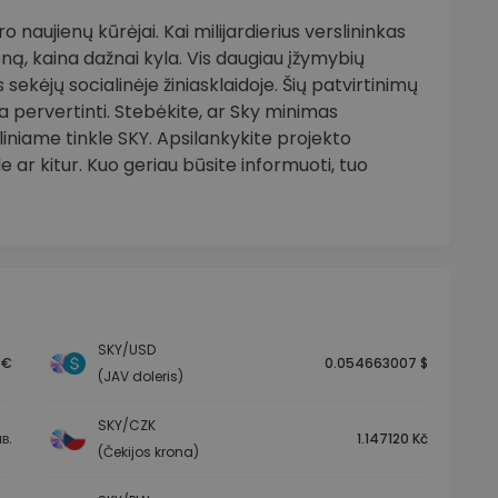
 naujienų kūrėjai. Kai milijardierius verslininkas
ną, kaina dažnai kyla. Vis daugiau įžymybių
sekėjų socialinėje žiniasklaidoje. Šių patvirtinimų
pervertinti. Stebėkite, ar Sky minimas
iniame tinkle SKY. Apsilankykite projekto
 ar kitur. Kuo geriau būsite informuoti, tuo
SKY/USD
 €
0.054663007 $
(JAV doleris)
SKY/CZK
в.
1.147120 Kč
(Čekijos krona)