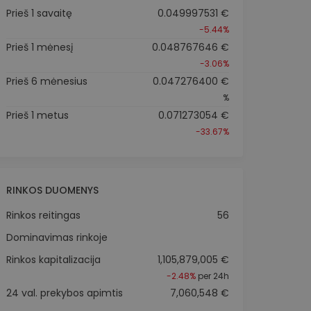
Prieš 1 savaitę
0.049997531 €
-5.44%
Prieš 1 mėnesį
0.048767646 €
-3.06%
Prieš 6 mėnesius
0.047276400 €
%
Prieš 1 metus
0.071273054 €
-33.67%
RINKOS DUOMENYS
Rinkos reitingas
56
Dominavimas rinkoje
Rinkos kapitalizacija
1,105,879,005 €
-2.48%
per 24h
24 val. prekybos apimtis
7,060,548 €