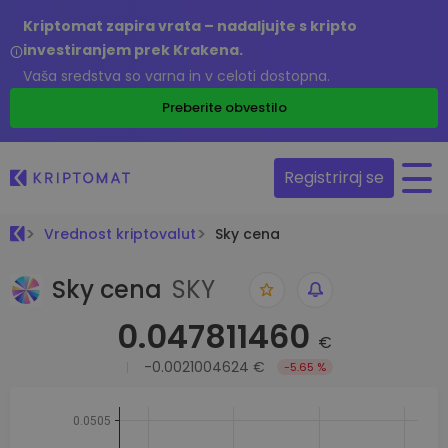
Kriptomat zapira vrata – nadaljujte s kripto
investiranjem prek Krakena.
Vaša sredstva so varna in v celoti dostopna.
Preberite obvestilo
Registriraj se
Vrednost kriptovalut
Sky cena
Sky cena
SKY
0.047811460
€
-0.0021004624 €
-5.65 %