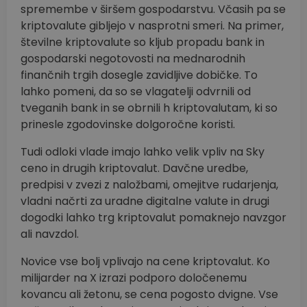
spremembe v širšem gospodarstvu. Včasih pa se
kriptovalute gibljejo v nasprotni smeri. Na primer,
številne kriptovalute so kljub propadu bank in
gospodarski negotovosti na mednarodnih
finančnih trgih dosegle zavidljive dobičke. To
lahko pomeni, da so se vlagatelji odvrnili od
tveganih bank in se obrnili h kriptovalutam, ki so
prinesle zgodovinske dolgoročne koristi.
Tudi odloki vlade imajo lahko velik vpliv na Sky
ceno in drugih kriptovalut. Davčne uredbe,
predpisi v zvezi z naložbami, omejitve rudarjenja,
vladni načrti za uradne digitalne valute in drugi
dogodki lahko trg kriptovalut pomaknejo navzgor
ali navzdol.
Novice vse bolj vplivajo na cene kriptovalut. Ko
milijarder na X izrazi podporo določenemu
kovancu ali žetonu, se cena pogosto dvigne. Vse