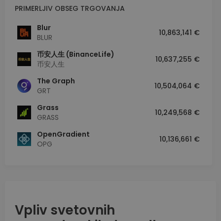
PRIMERLJIV OBSEG TRGOVANJA
Blur
10,863,141 €
BLUR
币安人生 (BinanceLife)
10,637,255 €
币安人生
The Graph
10,504,064 €
GRT
Grass
10,249,568 €
GRASS
OpenGradient
10,136,661 €
OPG
Vpliv svetovnih