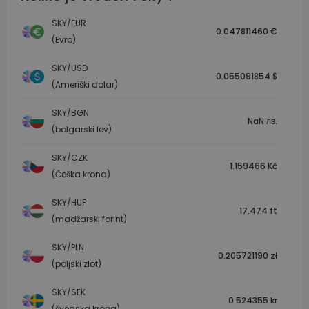
SKY/EUR
0.047811460 €
(Evro)
SKY/USD
0.055091854 $
(Ameriški dolar)
SKY/BGN
NaN лв.
(bolgarski lev)
SKY/CZK
1.159466 Kč
(Češka krona)
SKY/HUF
17.474 ft
(madžarski forint)
SKY/PLN
0.205721190 zł
(poljski zlot)
SKY/SEK
0.524355 kr
(švedska krona)