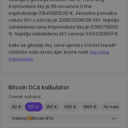
kriptovalute Sky je 56 na osnovi tržne
kapitalizacije 1118410606.00 €. Aktualna ponudba
valute SKY v obtoku je 23392321061.66 SKY. Najvišja
zabeležena cena kriptovalute Sky je 0.095716000
€. Najnižja zabeležena SKY cena je 0.034255610 €.
Kako se gibanje Sky cene ujema s tržnimi trendi?
Obiščite našo stran, kjer boste našli
vse cene
kriptovalut
.
Bitcoin DCA kalkulator
Znesek nakupa:
50 €
100 €
250 €
500 €
1000 €
Po meri
Valuta:
Bitcoin BTC