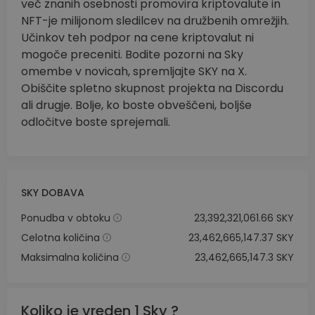
več znanih osebnosti promovira kriptovalute in
NFT-je milijonom sledilcev na družbenih omrežjih.
Učinkov teh podpor na cene kriptovalut ni
mogoče preceniti. Bodite pozorni na Sky
omembe v novicah, spremljajte SKY na X.
Obiščite spletno skupnost projekta na Discordu
ali drugje. Bolje, ko boste obveščeni, boljše
odločitve boste sprejemali.
SKY DOBAVA
Ponudba v obtoku
23,392,321,061.66 SKY
Celotna količina
23,462,665,147.37 SKY
Maksimalna količina
23,462,665,147.3 SKY
Koliko je vreden 1 Sky ?