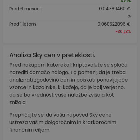
4.81%
Pred 6 meseci
0.047811460 €
%
Pred 1 letom
0.068522896 €
-30.23%
Analiza Sky cen v preteklosti.
Pred nakupom katerekoli kriptovalute se splača
narediti domačo nalogo. To pomeni, da je treba
analizirati zgodovino cen in poiskati ponavljajoče
vzorce in kazalnike, ki kažejo, da je bolj verjetno,
da se bo vrednost vaše naložbe zvišala kot
znižala.
Prepričajte se, da vaša napoved Sky cene
ustreza vašim dolgoročnim in kratkoročnim
finančnim ciljem.