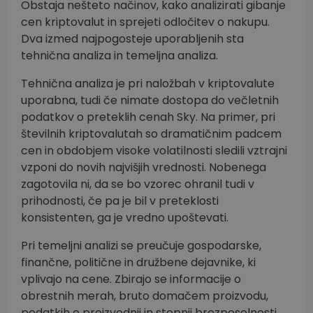
Obstaja nešteto načinov, kako analizirati gibanje
cen kriptovalut in sprejeti odločitev o nakupu.
Dva izmed najpogosteje uporabljenih sta
tehnična analiza in temeljna analiza.
Tehnična analiza je pri naložbah v kriptovalute
uporabna, tudi če nimate dostopa do večletnih
podatkov o preteklih cenah Sky. Na primer, pri
številnih kriptovalutah so dramatičnim padcem
cen in obdobjem visoke volatilnosti sledili vztrajni
vzponi do novih najvišjih vrednosti. Nobenega
zagotovila ni, da se bo vzorec ohranil tudi v
prihodnosti, če pa je bil v preteklosti
konsistenten, ga je vredno upoštevati.
Pri temeljni analizi se preučuje gospodarske,
finančne, politične in družbene dejavnike, ki
vplivajo na cene. Zbirajo se informacije o
obrestnih merah, bruto domačem proizvodu,
podatkih o proizvodnji in stopnji brezposelnosti,