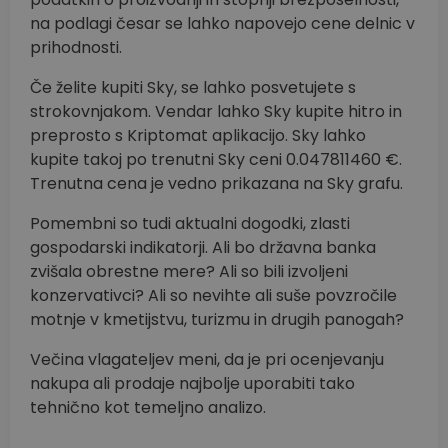
na podlagi česar se lahko napovejo cene delnic v
prihodnosti.
Če želite kupiti Sky, se lahko posvetujete s
strokovnjakom. Vendar lahko Sky kupite hitro in
preprosto s Kriptomat aplikacijo. Sky lahko
kupite takoj po trenutni Sky ceni 0.047811460 €.
Trenutna cena je vedno prikazana na Sky grafu.
Pomembni so tudi aktualni dogodki, zlasti
gospodarski indikatorji. Ali bo državna banka
zvišala obrestne mere? Ali so bili izvoljeni
konzervativci? Ali so nevihte ali suše povzročile
motnje v kmetijstvu, turizmu in drugih panogah?
Večina vlagateljev meni, da je pri ocenjevanju
nakupa ali prodaje najbolje uporabiti tako
tehnično kot temeljno analizo.