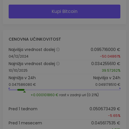
Kupi Bitcoin
CENOVNA UČINKOVITOST
Najvišja vrednost doslej
0.095716000 €
04/12/2024
-50.04861%
Najnižja vrednost doslej
0.034255610 €
10/10/2025
39.57262%
Najnižja v 24h
Najvišja v 24h
0.047586080 €
0.049178510 €
+0.000101860 €
rast v zadnji uri (0.21%)
Pred 1 tednom
0.050673429 €
-5.65%
Pred 1 mesecem
0.045617535 €