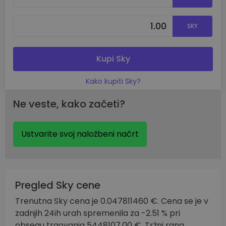
SKY
Kupi Sky
Kako kupiti Sky?
Ne veste, kako začeti?
Ustvarite svoj naložbeni načrt
Pregled Sky cene
Trenutna Sky cena je 0.047811460 €. Cena se je v
zadnjih 24ih urah spremenila za -2.51 % pri
obsegu trgovanja 5448107.00 €. Tržni rang