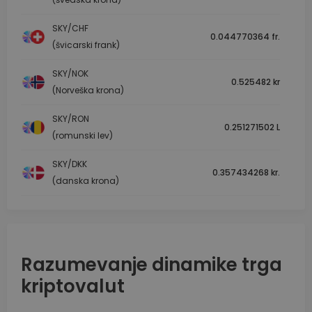
SKY/CHF
0.044770364 fr.
(švicarski frank)
SKY/NOK
0.525482 kr
(Norveška krona)
SKY/RON
0.251271502 L
(romunski lev)
SKY/DKK
0.357434268 kr.
(danska krona)
Razumevanje dinamike trga
kriptovalut