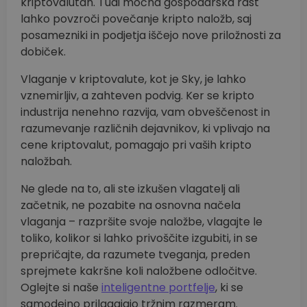
kriptovalutah. Tudi močna gospodarska rast
lahko povzroči povečanje kripto naložb, saj
posamezniki in podjetja iščejo nove priložnosti za
dobiček.
Vlaganje v kriptovalute, kot je Sky, je lahko
vznemirljiv, a zahteven podvig. Ker se kripto
industrija nenehno razvija, vam obveščenost in
razumevanje različnih dejavnikov, ki vplivajo na
cene kriptovalut, pomagajo pri vaših kripto
naložbah.
Ne glede na to, ali ste izkušen vlagatelj ali
začetnik, ne pozabite na osnovna načela
vlaganja – razpršite svoje naložbe, vlagajte le
toliko, kolikor si lahko privoščite izgubiti, in se
prepričajte, da razumete tveganja, preden
sprejmete kakršne koli naložbene odločitve.
Oglejte si naše
inteligentne portfelje
, ki se
samodejno prilagajajo tržnim razmeram.