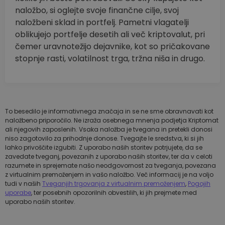
naložbo, si oglejte svoje finančne cilje, svoj
naložbeni sklad in portfelj. Pametni vlagatelji
oblikujejo portfelje desetih ali več kriptovalut, pri
čemer uravnotežijo dejavnike, kot so pričakovane
stopnje rasti, volatilnost trga, tržna niša in drugo.
To besedilo je informativnega značaja in se ne sme obravnavati kot
naložbeno priporočilo. Ne izraža osebnega mnenja podjetja Kriptomat
ali njegovih zaposlenih. Vsaka naložba je tvegana in pretekli donosi
niso zagotovilo za prihodnje donose. Tvegajte le sredstva, ki si jih
lahko privoščite izgubiti. Z uporabo naših storitev potrjujete, da se
zavedate tveganj, povezanih z uporabo naših storitev, ter da v celoti
razumete in sprejemate našo neodgovornost za tveganja, povezana
z virtualnim premoženjem in vašo naložbo. Več informacij je na voljo
tudi v naših
Tveganjih trgovanja z virtualnim premoženjem
,
Pogojih
uporabe
, ter posebnih opozorilnih obvestilih, ki jih prejmete med
uporabo naših storitev.