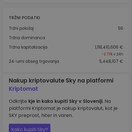
TRŽNI PODATKI
Tržni položaj
56
Tržna dominanca
Tržna kapitalizacija
1,118,410,606 €
-2.71%
v 24h
24-urni obseg trgovanja
5,448,107 €
Nakup kriptovalute Sky na platformi
Kriptomat
Odkrijte
kje in kako kupiti Sky v Sloveniji
. Na
platformi Kriptomat je nakup kriptovalut, kot je
SKY preprost, hiter in varen.
Kako kupiti Sky?