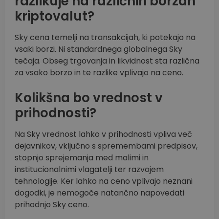
razlikuje na različnih borzah
kriptovalut?
Sky cena temelji na transakcijah, ki potekajo na
vsaki borzi. Ni standardnega globalnega Sky
tečaja. Obseg trgovanja in likvidnost sta različna
za vsako borzo in te razlike vplivajo na ceno.
Kolikšna bo vrednost v
prihodnosti?
Na Sky vrednost lahko v prihodnosti vpliva več
dejavnikov, vključno s spremembami predpisov,
stopnjo sprejemanja med malimi in
institucionalnimi vlagatelji ter razvojem
tehnologije. Ker lahko na ceno vplivajo neznani
dogodki, je nemogoče natančno napovedati
prihodnjo Sky ceno.