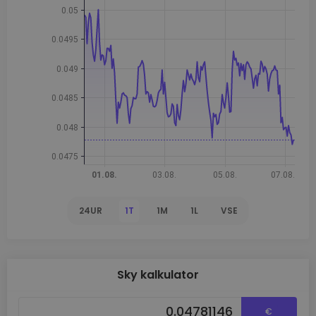
24UR
1T
1M
1L
VSE
Sky kalkulator
€