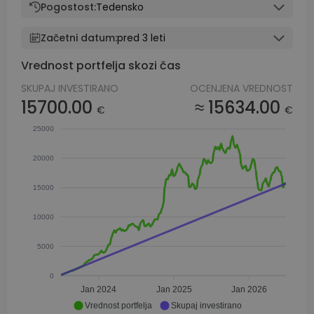
Pogostost:
Tedensko
Začetni datum:
pred 3 leti
Vrednost portfelja skozi čas
SKUPAJ INVESTIRANO
OCENJENA VREDNOST
15700.00
≈ 15634.00
€
€
25000
20000
15000
10000
5000
0
Jan 2024
Jan 2025
Jan 2026
Vrednost portfelja
Skupaj investirano