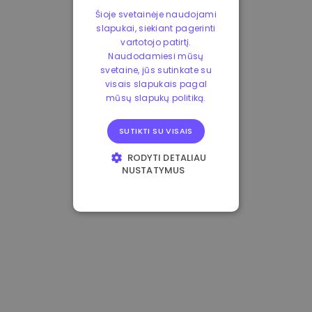
Šioje svetainėje naudojami
slapukai, siekiant pagerinti
vartotojo patirtį.
Naudodamiesi mūsų
svetaine, jūs sutinkate su
visais slapukais pagal
mūsų slapukų politiką.
SUTIKTI SU VISAIS
RODYTI DETALIAU
NUSTATYMUS
BŪTINIEJI
VEIKIMĄ GERINANTYS
TIKSLINIAI
FUNKCINIAI