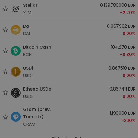
Stellar
0.139786000 EUR
XLM
-2.70%
Dai
0.867902 EUR
DAI
0.00%
Bitcoin Cash
184.270 EUR
BCH
-0.80%
USD1
0.867510 EUR
USD1
0.00%
Ethena USDe
0.867411 EUR
USDE
0.00%
Gram (prev.
1.190000 EUR
Toncoin)
-2.10%
GRAM