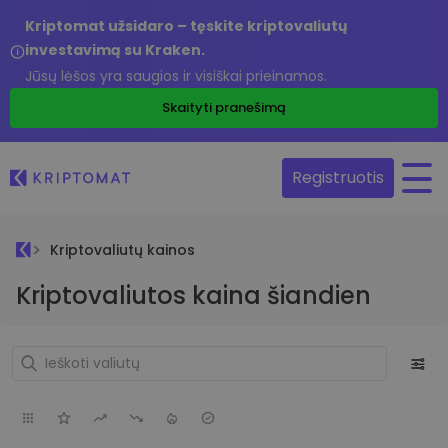
Kriptomat užsidaro – tęskite kriptovaliutų
investavimą su Kraken.
Jūsų lėšos yra saugios ir visiškai prieinamos.
Skaityti pranešimą
Registruotis
Kriptovaliutų kainos
Kriptovaliutos kaina šiandien