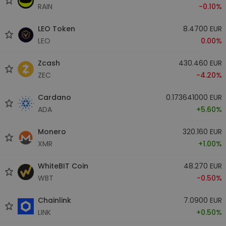
RAIN
-0.10%
LEO Token
8.4700 EUR
LEO
0.00%
Zcash
430.460 EUR
ZEC
-4.20%
Cardano
0.173641000 EUR
ADA
+5.60%
Monero
320.160 EUR
XMR
+1.00%
WhiteBIT Coin
48.270 EUR
WBT
-0.50%
Chainlink
7.0900 EUR
LINK
+0.50%