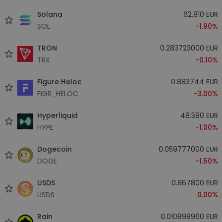
Solana
62.810 EUR
SOL
-1.90%
TRON
0.283723000 EUR
TRX
-0.10%
Figure Heloc
0.883744 EUR
FIGR_HELOC
-3.00%
Hyperliquid
48.580 EUR
HYPE
-1.00%
Dogecoin
0.059777000 EUR
DOGE
-1.50%
USDS
0.867800 EUR
USDS
0.00%
Rain
0.010898960 EUR