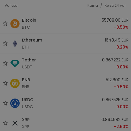
/
Valiuta
Kaina
Keisti 24 val.
Bitcoin
55708.00 EUR
BTC
-0.50%
Ethereum
1648.49 EUR
ETH
-0.20%
Tether
0.867222 EUR
USDT
0.00%
BNB
512.800 EUR
BNB
-0.50%
USDC
0.867525 EUR
USDC
0.00%
XRP
0.894582 EUR
XRP
-2.50%