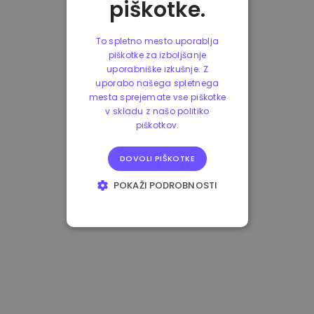
piškotke.
To spletno mesto uporablja
piškotke za izboljšanje
uporabniške izkušnje. Z
uporabo našega spletnega
mesta sprejemate vse piškotke
v skladu z našo politiko
piškotkov.
DOVOLI PIŠKOTKE
POKAŽI PODROBNOSTI
NUJNO POTREBNI
IZVEDBENI
CILJANJE
FUNKCIONALNOST