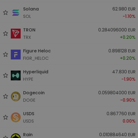
Solana
62.980 EUR
SOL
-1.10%
TRON
0.284096000 EUR
TRX
+0.20%
Figure Heloc
0.898128 EUR
FIGR_HELOC
+0.20%
Hyperliquid
47.830 EUR
HYPE
-1.90%
Dogecoin
0.059804000 EUR
DOGE
-0.90%
USDS
0.867760 EUR
USDS
0.00%
Rain
0.010884640 EUR