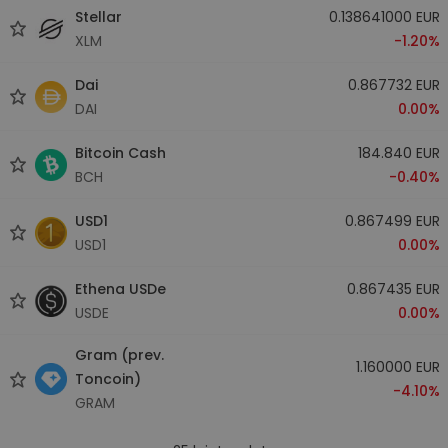
Stellar
0.138641000 EUR
XLM
-1.20%
Dai
0.867732 EUR
DAI
0.00%
Bitcoin Cash
184.840 EUR
BCH
-0.40%
USD1
0.867499 EUR
USD1
0.00%
Ethena USDe
0.867435 EUR
USDE
0.00%
Gram (prev.
1.160000 EUR
Toncoin)
-4.10%
GRAM