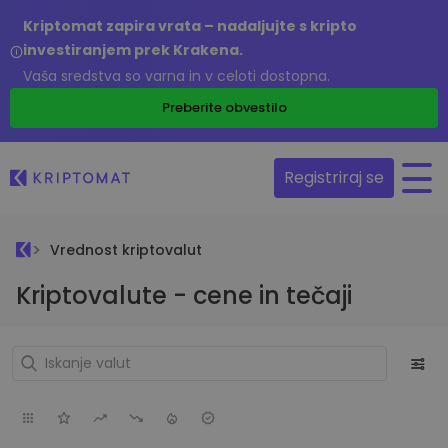
Kriptomat zapira vrata – nadaljujte s kripto
investiranjem prek Krakena.
Vaša sredstva so varna in v celoti dostopna.
Preberite obvestilo
Registriraj se
Vrednost kriptovalut
Kriptovalute - cene in tečaji