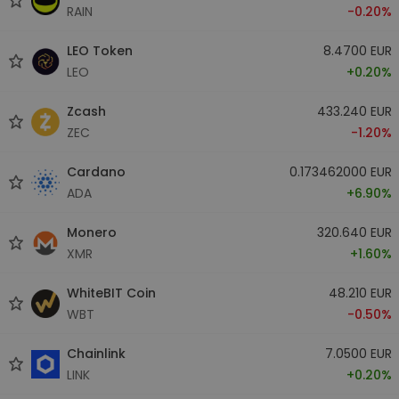
RAIN
-0.20%
LEO Token
8.4700 EUR
LEO
+0.20%
Zcash
433.240 EUR
ZEC
-1.20%
Cardano
0.173462000 EUR
ADA
+6.90%
Monero
320.640 EUR
XMR
+1.60%
WhiteBIT Coin
48.210 EUR
WBT
-0.50%
Chainlink
7.0500 EUR
LINK
+0.20%