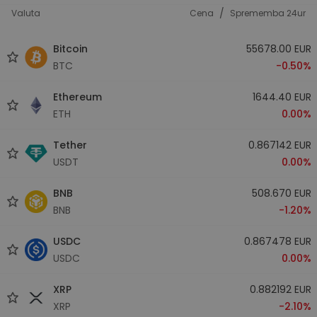
/
Valuta
Cena
Sprememba 24ur
Bitcoin
55678.00 EUR
BTC
-0.50%
Ethereum
1644.40 EUR
ETH
0.00%
Tether
0.867142 EUR
USDT
0.00%
BNB
508.670 EUR
BNB
-1.20%
USDC
0.867478 EUR
USDC
0.00%
XRP
0.882192 EUR
XRP
-2.10%