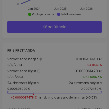
0
Jan 2024
Jan 2025
Jan 2026
Portföljens värde
Totalt investerat
Köpa Bitcoin
PRIS PRESTANDA
Värdet som högst
0.013640440 €
11/12/2024
-94.8463%
Värdet som lägst
0.000061470 €
11/09/2023
1043.60876%
24 timmars lägsta
24 timmars högsta
0.000696020 €
0.000721150 €
-0.0000037478 €
minskning den senaste timmen (-0.53%)