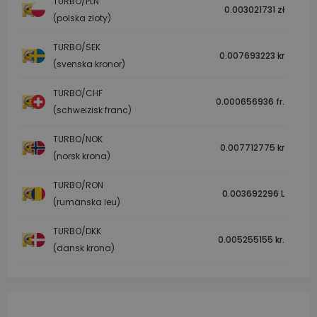
TURBO/PLN
0.003021731 zł
(polska zloty)
TURBO/SEK
0.007693223 kr
(svenska kronor)
TURBO/CHF
0.000656936 fr.
(schweizisk franc)
TURBO/NOK
0.007712775 kr
(norsk krona)
TURBO/RON
0.003692296 L
(rumänska leu)
TURBO/DKK
0.005255155 kr.
(dansk krona)