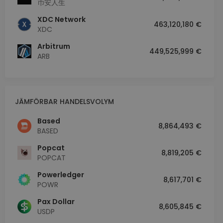
币安人生
XDC Network
463,120,180 €
XDC
Arbitrum
449,525,999 €
ARB
JÄMFÖRBAR HANDELSVOLYM
Based
8,864,493 €
BASED
Popcat
8,819,205 €
POPCAT
Powerledger
8,617,701 €
POWR
Pax Dollar
8,605,845 €
USDP