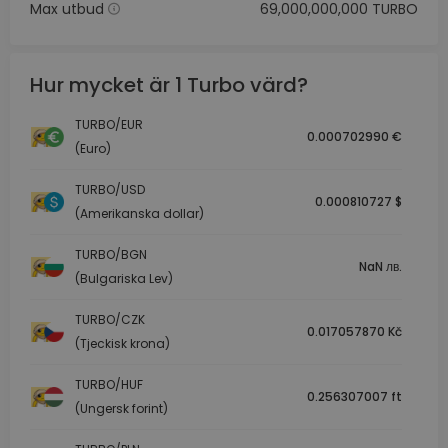
Max utbud
69,000,000,000 TURBO
Hur mycket är 1 Turbo värd?
TURBO/EUR
0.000702990 €
(Euro)
TURBO/USD
0.000810727 $
(Amerikanska dollar)
TURBO/BGN
NaN лв.
(Bulgariska Lev)
TURBO/CZK
0.017057870 Kč
(Tjeckisk krona)
TURBO/HUF
0.256307007 ft
(Ungersk forint)