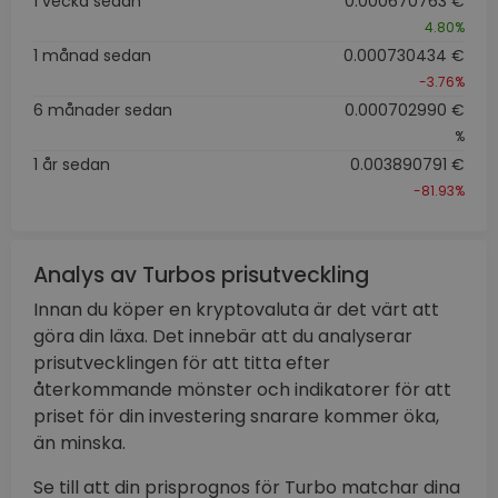
1 vecka sedan
0.000670763 €
4.80%
1 månad sedan
0.000730434 €
-3.76%
6 månader sedan
0.000702990 €
%
1 år sedan
0.003890791 €
-81.93%
Analys av Turbos prisutveckling
Innan du köper en kryptovaluta är det värt att
göra din läxa. Det innebär att du analyserar
prisutvecklingen för att titta efter
återkommande mönster och indikatorer för att
priset för din investering snarare kommer öka,
än minska.
Se till att din prisprognos för Turbo matchar dina