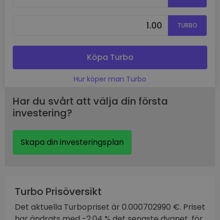
TURBO
Köpa Turbo
Hur köper man Turbo
Har du svårt att välja din första
investering?
Skapa din investeringsplan
Turbo Prisöversikt
Det aktuella Turbopriset är 0.000702990 €. Priset
har ändrats med -2.04 % det senaste dygnet, för