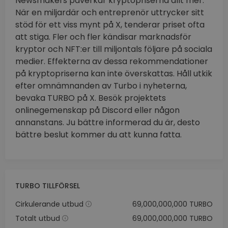
Newsmakers påverkar kryptopriserna allt mer.
När en miljardär och entreprenör uttrycker sitt
stöd för ett viss mynt på X, tenderar priset ofta
att stiga. Fler och fler kändisar marknadsför
kryptor och NFT:er till miljontals följare på sociala
medier. Effekterna av dessa rekommendationer
på kryptopriserna kan inte överskattas. Håll utkik
efter omnämnanden av Turbo i nyheterna,
bevaka TURBO på X. Besök projektets
onlinegemenskap på Discord eller någon
annanstans. Ju bättre informerad du är, desto
bättre beslut kommer du att kunna fatta.
TURBO TILLFÖRSEL
Cirkulerande utbud
69,000,000,000 TURBO
Totalt utbud
69,000,000,000 TURBO