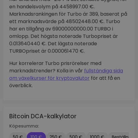
en handelsvolym på 4458997.00 €.
Marknadsrankingen för Turbo är 389, baserat på
ett marknadsvärde på 48502448.00 €. Turbo
har en tillgång av 69000000000.00 TURBO i
omlopp. Det högsta noterade Turbopriset är
0.013640440 €. Det lägsta noterade
TURBOpriset är 0.000061470 €.
Hur korrelerar Turbo prisrörelser med
marknadstrender? Kolla in vår
fullständiga sida
om växelkurser för kryptovalutor
för att få en
överblick.
Bitcoin DCA-kalkylator
Köpesumma:
50 €
100 €
250 €
500 €
1000 €
Beställnings