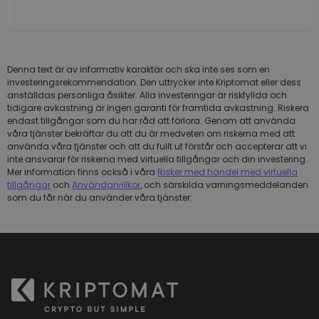
Denna text är av informativ karaktär och ska inte ses som en
investeringsrekommendation. Den uttrycker inte Kriptomat eller dess
anställdas personliga åsikter. Alla investeringar är riskfyllda och
tidigare avkastning är ingen garanti för framtida avkastning. Riskera
endast tillgångar som du har råd att förlora. Genom att använda
våra tjänster bekräftar du att du är medveten om riskerna med att
använda våra tjänster och att du fullt ut förstår och accepterar att vi
inte ansvarar för riskerna med virtuella tillgångar och din investering.
Mer information finns också i våra
Risker med handel med virtuella
tillgångar
och
Användarvillkor
, och särskilda varningsmeddelanden
som du får när du använder våra tjänster.