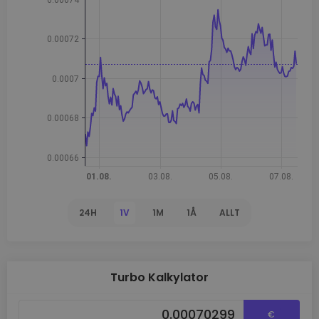
24H
1V
1M
1Å
ALLT
Turbo Kalkylator
€