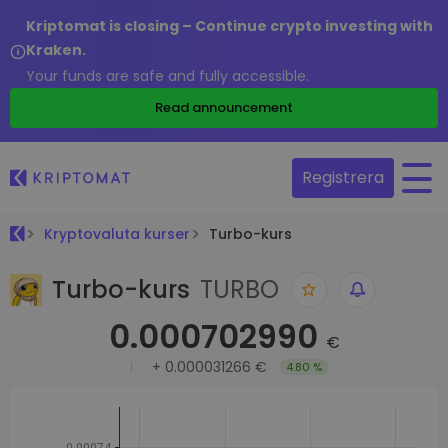
Kriptomat is closing – Continue crypto investing with
Kraken.
Your funds are safe and fully accessible.
Read announcement
Registrera
Kryptovaluta kurser
Turbo-kurs
Turbo-kurs
TURBO
0.000702990
€
+
0.000031266 €
4.80 %