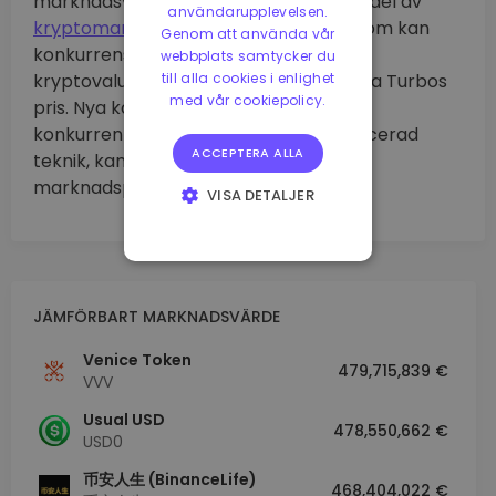
marknadsvärde står för över en tredjedel av
användarupplevelsen.
kryptomarknaden
som helhet. Dessutom kan
Genom att använda vår
konkurrenssituationen inom
webbplats samtycker du
till alla cookies i enlighet
kryptovalutamarknaden också påverka Turbos
med vår cookiepolicy.
pris. Nya konkurrenter, eller befintliga
konkurrenters utveckling av mer avancerad
ACCEPTERA ALLA
teknik, kan utgöra en risk för Turbos
marknadsposition.
VISA DETALJER
STRIKT
NÖDVÄNDIGT
PRESTANDA
JÄMFÖRBART MARKNADSVÄRDE
INRIKTNING
Venice Token
479,715,839 €
FUNKTIONER
VVV
Usual USD
478,550,662 €
USD0
币安人生 (BinanceLife)
468,404,022 €