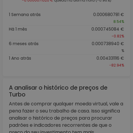
-0.0000071520 €
queda na última hora (-0.96%)
1 Semana atrás
0.000680781 €
8.54%
Há 1 mês
0.000745084 €
-0.82%
6 meses atrás
0.000738940 €
%
1 Ano atrás
0.004331116 €
-82.94%
A analisar o histórico de preços de
Turbo
Antes de comprar qualquer moeda virtual, vale a
pena fazer o seu trabalho de casa. Isso significa
analisar o histórico de preços para procurar
padrões e indicadores recorrentes de que o
preço do seu investimento tem mais