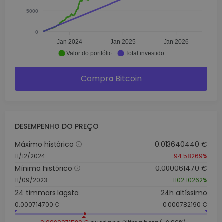
5000
0
Jan 2024
Jan 2025
Jan 2026
Valor do portfólio
Total investido
Compra Bitcoin
DESEMPENHO DO PREÇO
Máximo histórico
0.013640440 €
11/12/2024
-94.58269%
Mínimo histórico
0.000061470 €
11/09/2023
1102.10262%
24 timmars lägsta
24h altíssimo
0.000714700 €
0.000782190 €