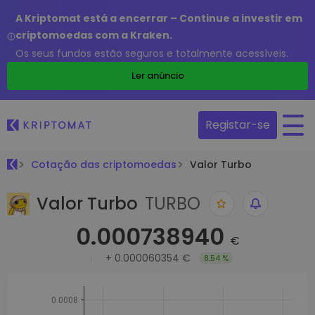
A Kriptomat está a encerrar – Continue a investir em
criptomoedas com a Kraken.
Os seus fundos estão seguros e totalmente acessíveis.
Ler anúncio
Registar-se
Cotação das criptomoedas
Valor Turbo
Valor Turbo
TURBO
0.000738940
€
+
0.000060354 €
8.54 %