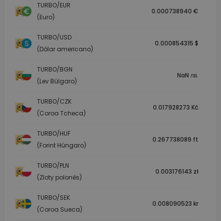
TURBO/EUR
0.000738940 €
(Euro)
TURBO/USD
0.000854315 $
(Dólar americano)
TURBO/BGN
NaN лв.
(Lev Búlgaro)
TURBO/CZK
0.017928273 Kč
(Coroa Tcheca)
TURBO/HUF
0.267738089 ft
(Forint Húngaro)
TURBO/PLN
0.003176143 zł
(Zloty polonês)
TURBO/SEK
0.008090523 kr
(Coroa Sueca)