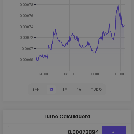
24H
1S
1M
1A
TUDO
Turbo Calculadora
€