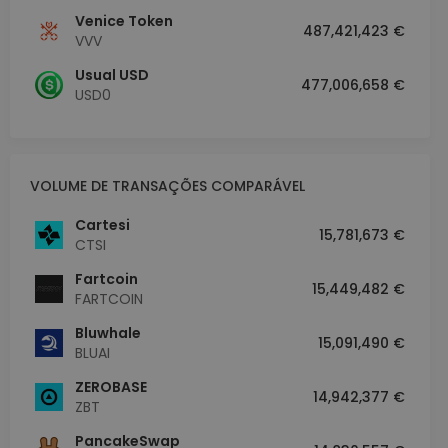
Venice Token
487,421,423 €
VVV
Usual USD
477,006,658 €
USD0
VOLUME DE TRANSAÇÕES COMPARÁVEL
Cartesi
15,781,673 €
CTSI
Fartcoin
15,449,482 €
FARTCOIN
Bluwhale
15,091,490 €
BLUAI
ZEROBASE
14,942,377 €
ZBT
PancakeSwap