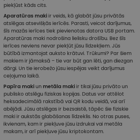
piekļūst kāds cits.
Aparatūras maki
ir veids, kā glabāt jūsu privātās
atslēgas atsevišķās ierīcēs. Parasti, veicot darījumus,
šīs mazās ierīces tiek pievienotas datora USB portam.
Aparatūras maki nodrošina lielisku drošību. Bez šīs
ierīces neviens nevar piekļūt jūsu līdzekļiem. Jūs
būtībā izmantojat auksto krātuvi. Trūkumi? Par šiem
makiem ir jāmaksā – tie var būt gan lēti, gan diezgan
dārgi. Un tie ierobežo jūsu iespējas veikt darījumus
ceļojuma laikā.
Papīra maki
un
metāla maki
ir tikai jūsu privāto un
publisko atslēgu fiziskas kopijas. Datus var attēlot
heksadecimālā rakstībā vai QR kodu veidā, vai arī
abējādi. Jūsu atslēgas ir bezsaistē, tāpēc šie fiziskie
maki ir aukstās glabāšanas līdzeklis. No otras puses,
ikvienam, kam ir piekļuve jūsu izdrukai vai metāla
makam, ir arī piekļuve jūsu kriptokontam.