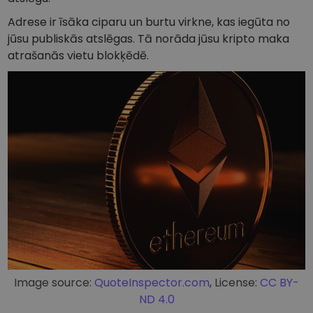
Adrese ir īsāka ciparu un burtu virkne, kas iegūta no
jūsu publiskās atslēgas. Tā norāda jūsu kripto maka
atrašanās vietu blokķēdē.
Image source:
QuoteInspector.com
, License:
CC BY-
ND 4.0