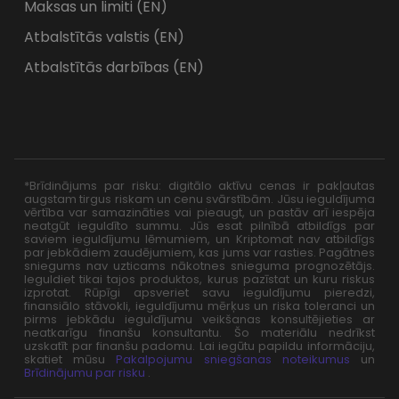
Maksas un limiti (EN)
Atbalstītās valstis (EN)
Atbalstītās darbības (EN)
*Brīdinājums par risku: digitālo aktīvu cenas ir pakļautas
augstam tirgus riskam un cenu svārstībām. Jūsu ieguldījuma
vērtība var samazināties vai pieaugt, un pastāv arī iespēja
neatgūt ieguldīto summu. Jūs esat pilnībā atbildīgs par
saviem ieguldījumu lēmumiem, un Kriptomat nav atbildīgs
par jebkādiem zaudējumiem, kas jums var rasties. Pagātnes
sniegums nav uzticams nākotnes snieguma prognozētājs.
Ieguldiet tikai tajos produktos, kurus pazīstat un kuru riskus
izprotat. Rūpīgi apsveriet savu ieguldījumu pieredzi,
finansiālo stāvokli, ieguldījumu mērķus un riska toleranci un
pirms jebkādu ieguldījumu veikšanas konsultējieties ar
neatkarīgu finanšu konsultantu. Šo materiālu nedrīkst
uzskatīt par finanšu padomu. Lai iegūtu papildu informāciju,
skatiet mūsu
Pakalpojumu sniegšanas noteikumus
un
Brīdinājumu par risku
.