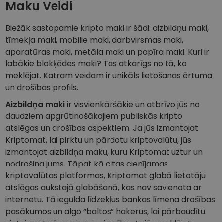
Maku Veidi
Biežāk sastopamie kripto maki ir šādi: aizbildņu maki,
tīmekļa maki, mobilie maki, darbvirsmas maki,
aparatūras maki, metāla maki un papīra maki. Kuri ir
labākie blokķēdes maki? Tas atkarīgs no tā, ko
meklējat. Katram veidam ir unikāls lietošanas ērtuma
un drošības profils.
Aizbildņa maki
ir visvienkāršākie un atbrīvo jūs no
daudziem apgrūtinošākajiem publiskās kripto
atslēgas un drošības aspektiem. Ja jūs izmantojat
Kriptomat, lai pirktu un pārdotu kriptovalūtu, jūs
izmantojat aizbildņa maku, kuru Kriptomat uztur un
nodrošina jums. Tāpat kā citas cienījamas
kriptovalūtas platformas, Kriptomat glabā lietotāju
atslēgas aukstajā glabāšanā, kas nav savienota ar
internetu. Tā iegulda līdzekļus bankas līmeņa drošības
pasākumos un algo “baltos” hakerus, lai pārbaudītu