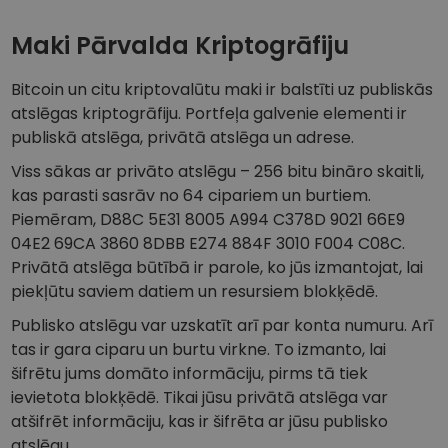
Atklājiet investīciju iespējas
Maki Pārvalda Kriptogrāfiju
Portfeļa analīze
Viedas atziņas optimālai veiktspējai
Bitcoin un citu kriptovalūtu maki ir balstīti uz publiskās
atslēgas kriptogrāfiju. Portfeļa galvenie elementi ir
publiskā atslēga, privātā atslēga un adrese.
Viss sākas ar privāto atslēgu – 256 bitu bināro skaitli,
kas parasti sasrāv no 64 cipariem un burtiem.
Piemēram, D88C 5E31 8005 A994 C378D 9021 66E9
04E2 69CA 3860 8DBB E274 884F 3010 F004 C08C.
Privātā atslēga būtībā ir parole, ko jūs izmantojat, lai
piekļūtu saviem datiem un resursiem blokķēdē.
Publisko atslēgu var uzskatīt arī par konta numuru. Arī
tas ir gara ciparu un burtu virkne. To izmanto, lai
šifrētu jums domāto informāciju, pirms tā tiek
ievietota blokķēdē. Tikai jūsu privātā atslēga var
atšifrēt informāciju, kas ir šifrēta ar jūsu publisko
atslēgu.