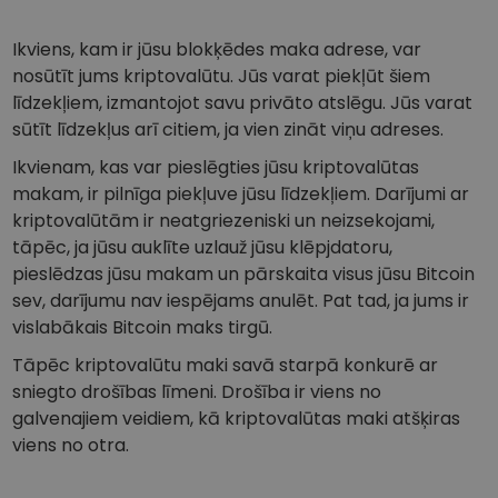
Ikviens, kam ir jūsu blokķēdes maka adrese, var
nosūtīt jums kriptovalūtu. Jūs varat piekļūt šiem
līdzekļiem, izmantojot savu privāto atslēgu. Jūs varat
sūtīt līdzekļus arī citiem, ja vien zināt viņu adreses.
Ikvienam, kas var pieslēgties jūsu kriptovalūtas
makam, ir pilnīga piekļuve jūsu līdzekļiem. Darījumi ar
kriptovalūtām ir neatgriezeniski un neizsekojami,
tāpēc, ja jūsu auklīte uzlauž jūsu klēpjdatoru,
pieslēdzas jūsu makam un pārskaita visus jūsu Bitcoin
sev, darījumu nav iespējams anulēt. Pat tad, ja jums ir
vislabākais Bitcoin maks tirgū.
Tāpēc kriptovalūtu maki savā starpā konkurē ar
sniegto drošības līmeni. Drošība ir viens no
galvenajiem veidiem, kā kriptovalūtas maki atšķiras
viens no otra.