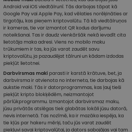
Android vai iOS viedtālrunī. Tās darbojas tāpat kā
Google Pay vai Apple Pay, kad vēlaties norēķināties ar
tirgotāju, kas pieņem kriptovalūtu. Tā kā viedtālruņos
ir kameras, tie var izmantot QR kodus darījumu
noteikšanai. Tas ir daudz vienkāršāk nekā ievadīt cita
lietotāja maka adresi. Viens no mobilo maku
trūkumiem ir tas, ka jūs varat zaudēt savu
kriptovalūtu, ja pazaudējat tālruni un kādam izdodas
piekļūt lietotnei.
Darbvirsmas maki
parasti ir karstā krātuve, bet, ja
darbvirsma ir atvienota no interneta, tie darbojas kā
aukstie maki. Tās ir datorprogrammas, kas ļauj tieši
piekļūt kripto blokķēdēm, neizmantojot
pārlūkprogrammu. Izmantojot darbvirsmaz maku,
jūsu privātās atslēgas tiek glabātas lokāli jūsu datorā,
nevis internetā. Tas nozīmē, ka ir mazāka iespēja, ka
tie kļūs par hakeru mērķi, taču jūs varat zaudēt
piekļuvi savai kriptovalūtai, ja dators sabojājas vai tam