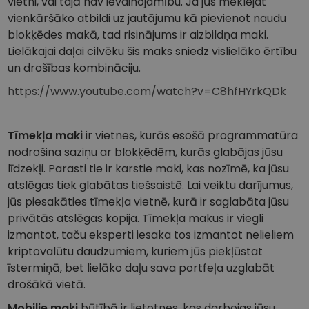
vietni, vai tajā nav ievainojamību. Ja jūs meklējat
vienkāršāko atbildi uz jautājumu kā pievienot naudu
blokķēdes makā, tad risinājums ir aizbildņa maki.
Lielākajai daļai cilvēku šis maks sniedz vislielāko ērtību
un drošības kombināciju.
https://www.youtube.com/watch?v=C8hfHYrkQDk
Tīmekļa maki
ir vietnes, kurās esošā programmatūra
nodrošina saziņu ar blokķēdēm, kurās glabājas jūsu
līdzekļi. Parasti tie ir karstie maki, kas nozīmē, ka jūsu
atslēgas tiek glabātas tiešsaistē. Lai veiktu darījumus,
jūs piesakāties tīmekļa vietnē, kurā ir saglabāta jūsu
privātās atslēgas kopija. Tīmekļa makus ir viegli
izmantot, taču eksperti iesaka tos izmantot nelieliem
kriptovalūtu daudzumiem, kuriem jūs piekļūstat
īstermiņā, bet lielāko daļu sava portfeļa uzglabāt
drošākā vietā.
Mobilie maki
būtībā ir lietotnes, kas darbojas jūsu