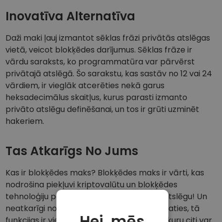
Inovatīva Alternatīva
Daži maki ļauj izmantot sēklas frāzi privātās atslēgas
vietā, veicot blokķēdes darījumus. Sēklas frāze ir
vārdu saraksts, ko programmatūra var pārvērst
privātajā atslēgā. Šo sarakstu, kas sastāv no 12 vai 24
vārdiem, ir vieglāk atcerēties nekā garus
heksadecimālus skaitļus, kurus parasti izmanto
privāto atslēgu definēšanai, un tos ir grūti uzminēt
hakeriem.
Tas Atkarīgs No Jums
Kas ir blokķēdes maks? Blokķēdes maks ir vārti, kas
nodrošina piekļuvi kriptovalūtu un blokķēdes
tehnoloģiju pasaulei. Nepazaudējiet savu atslēgu! Un
neatkarīgi no tā, kādu maka veidu jūs izvēlaties, tā
Hei, mēs
funkcijas ir vienādas: kalpot kā adrese, uz kuru citi var