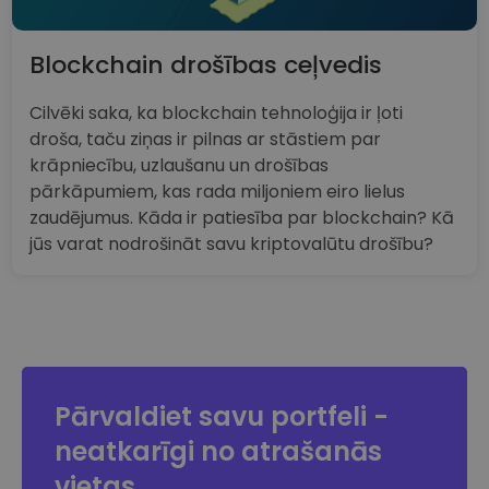
Blockchain drošības ceļvedis
Cilvēki saka, ka blockchain tehnoloģija ir ļoti
droša, taču ziņas ir pilnas ar stāstiem par
krāpniecību, uzlaušanu un drošības
pārkāpumiem, kas rada miljoniem eiro lielus
zaudējumus. Kāda ir patiesība par blockchain? Kā
jūs varat nodrošināt savu kriptovalūtu drošību?
Pārvaldiet savu portfeli -
neatkarīgi no atrašanās
vietas