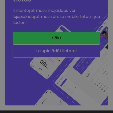
Izmantojiet mūsu mājaslapu vai
lejupielādējiet mūsu drošo mobilo lietotni jau
šodien!
Sākt
Lejupielādēt lietotni