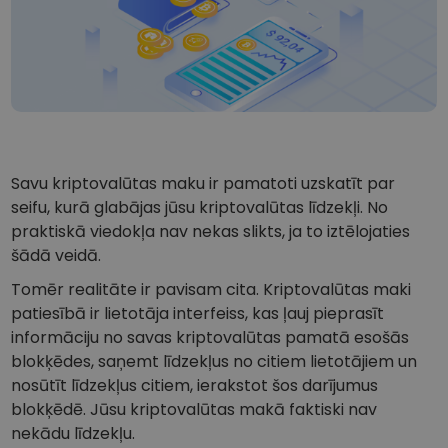
...šodien vērtība būtu
Inteliģentie portfeļi
Gudrs veids, kā investēt kriptovalūtās
Kriptomat Maks
Drošs un vienkāršs kriptovalūtu maks
Ieguldījumu palīgs
Atrodi savu kripto stratēģiju
Savu kriptovalūtas maku ir pamatoti uzskatīt par
KriptoEarn
seifu, kurā glabājas jūsu kriptovalūtas līdzekļi. No
Nopelniet atlīdzību par savu kriptovalūtu
praktiskā viedokļa nav nekas slikts, ja to iztēlojaties
šādā veidā.
Seifs
Uzkrājiet kriptovalūtu nākotnei
Tomēr realitāte ir pavisam cita. Kriptovalūtas maki
patiesībā ir lietotāja interfeiss, kas ļauj pieprasīt
Atkārtotie pirkumi
Regulāri plānotie ieguldījumi (DCA)
informāciju no savas kriptovalūtas pamatā esošās
blokķēdes, saņemt līdzekļus no citiem lietotājiem un
Brīdinājumi par cenām
nosūtīt līdzekļus citiem, ierakstot šos darījumus
Jūsu iecienītāko žetonu cenu atjauninājumi reāllaikā
blokķēdē. Jūsu kriptovalūtas makā faktiski nav
nekādu līdzekļu.
Aktīvi