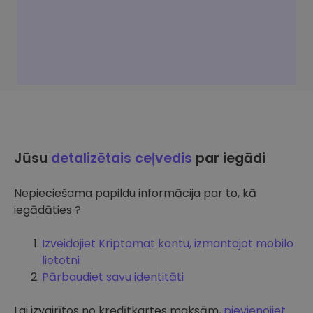
Jūsu
detalizētais ceļvedis
par iegādi
Nepieciešama papildu informācija par to, kā
iegādāties ?
Izveidojiet Kriptomat kontu, izmantojot mobilo
lietotni
Pārbaudiet savu identitāti
Lai izvairītos no kredītkartes maksām,
pievienojiet