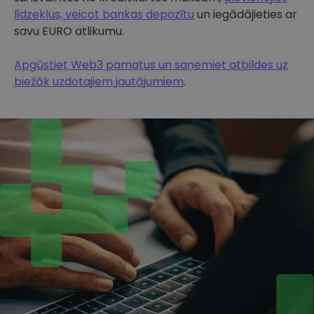
līdzekļus, veicot bankas depozītu
un iegādājieties ar
savu EURO atlikumu.
Apgūstiet Web3 pamatus un saņemiet atbildes uz
biežāk uzdotajiem jautājumiem
.