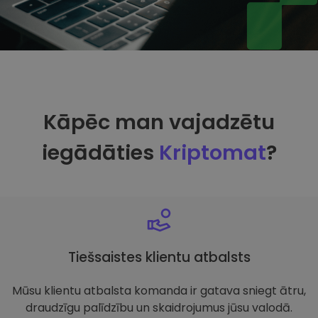
Kāpēc man vajadzētu
iegādāties
Kriptomat
?
Tiešsaistes klientu atbalsts
Mūsu klientu atbalsta komanda ir gatava sniegt ātru,
draudzīgu palīdzību un skaidrojumus jūsu valodā.