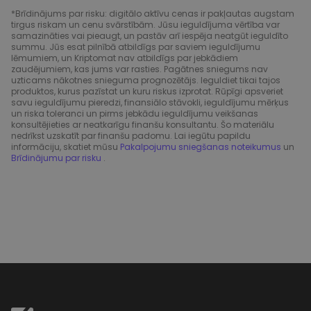
*Brīdinājums par risku: digitālo aktīvu cenas ir pakļautas augstam
tirgus riskam un cenu svārstībām. Jūsu ieguldījuma vērtība var
samazināties vai pieaugt, un pastāv arī iespēja neatgūt ieguldīto
summu. Jūs esat pilnībā atbildīgs par saviem ieguldījumu
lēmumiem, un Kriptomat nav atbildīgs par jebkādiem
zaudējumiem, kas jums var rasties. Pagātnes sniegums nav
uzticams nākotnes snieguma prognozētājs. Ieguldiet tikai tajos
produktos, kurus pazīstat un kuru riskus izprotat. Rūpīgi apsveriet
savu ieguldījumu pieredzi, finansiālo stāvokli, ieguldījumu mērķus
un riska toleranci un pirms jebkādu ieguldījumu veikšanas
konsultējieties ar neatkarīgu finanšu konsultantu. Šo materiālu
nedrīkst uzskatīt par finanšu padomu. Lai iegūtu papildu
informāciju, skatiet mūsu
Pakalpojumu sniegšanas noteikumus
un
Brīdinājumu par risku
.