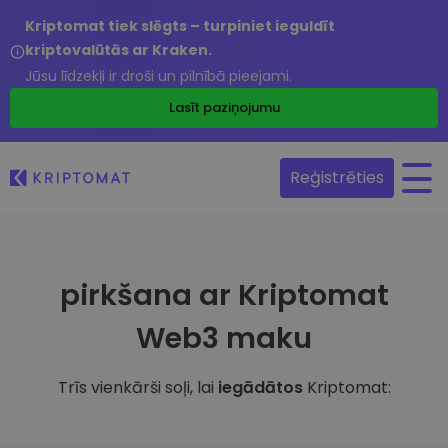
Kriptomat tiek slēgts – turpiniet ieguldīt
kriptovalūtās ar Kraken.
Jūsu līdzekļi ir droši un pilnībā pieejami.
Lasīt paziņojumu
Reģistrēties
pirkšana ar Kriptomat
Web3 maku
Trīs vienkārši soļi, lai
iegādātos
Kriptomat: