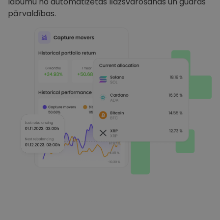
labumu no automatizētas līdzsvarošanas un gudras
pārvaldības.