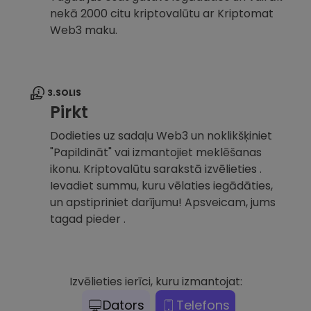
nekā 2000 citu kriptovalūtu ar Kriptomat
Web3 maku.
3.SOLIS
Pirkt
Dodieties uz sadaļu Web3 un noklikšķiniet
"Papildināt" vai izmantojiet meklēšanas
ikonu. Kriptovalūtu sarakstā izvēlieties .
Ievadiet summu, kuru vēlaties iegādāties,
un apstipriniet darījumu! Apsveicam, jums
tagad pieder .
Izvēlieties ierīci, kuru izmantojat:
Dators
Telefons