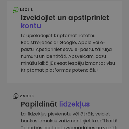
1.SOLIS
Izveidojiet un apstipriniet
kontu
Lejupielādējiet Kriptomat lietotni.
Reģistrējieties ar Google, Apple vai e-
pastu. Apstipriniet savu e-pastu, tālruņa
numuru un identitāti. Apsveicam, dažu
minūšu laikā jūs esat iespēju izmantot visu
Kriptomat platformas potenciālu!
2.SOLIS
Papildināt
līdzekļus
Lai līdzekļus pievienotu vēl ātrāk, veiciet
bankas iemaksu vai izmantojiet kredītkarti!
Tagad jūs esat gatavs iegādāties un vairāk