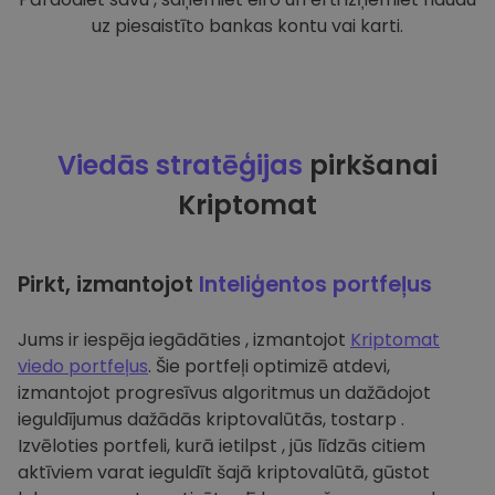
uz piesaistīto bankas kontu vai karti.
Viedās stratēģijas
pirkšanai
Kriptomat
Pirkt, izmantojot
Inteliģentos portfeļus
Jums ir iespēja iegādāties , izmantojot
Kriptomat
viedo portfeļus
. Šie portfeļi optimizē atdevi,
izmantojot progresīvus algoritmus un dažādojot
ieguldījumus dažādās kriptovalūtās, tostarp .
Izvēloties portfeli, kurā ietilpst , jūs līdzās citiem
aktīviem varat ieguldīt šajā kriptovalūtā, gūstot