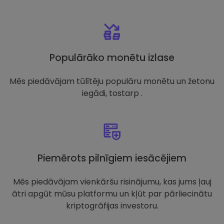
Populārāko monētu izlase
Mēs piedāvājam tūlītēju populāru monētu un žetonu
iegādi, tostarp .
Piemērots pilnīgiem iesācējiem
Mēs piedāvājam vienkāršu risinājumu, kas jums ļauj
ātri apgūt mūsu platformu un kļūt par pārliecinātu
kriptogrāfijas investoru.