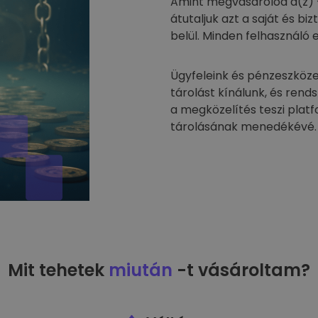
Amint megvásárolod a(z) 
átutaljuk azt a saját és 
belül. Minden felhasználó 
Ügyfeleink és pénzeszköze
tárolást kínálunk, és rend
a megközelítés teszi plat
tárolásának menedékévé.
Mit tehetek
miután
-t vásároltam?