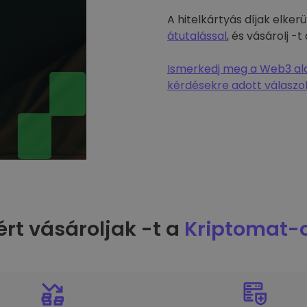
A hitelkártyás díjak elke
átutalással
, és vásárolj 
Ismerkedj meg a Web3 alap
kérdésekre adott válaszok
ért vásároljak -t a
Kriptomat-