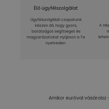
Élő ügyfélszolgálat
Ügyfélszolgálati csapatunk
A né
készen áll, hogy gyors,
a
barátságos segítséget és
lehet
magyarázatokat nyújtson a Te
nyelveden.
Amikor euróval vásárolsz 