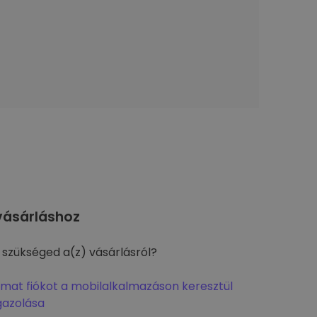
ásárláshoz
 szükséged a(z) vásárlásról?
omat fiókot a mobilalkalmazáson keresztül
gazolása