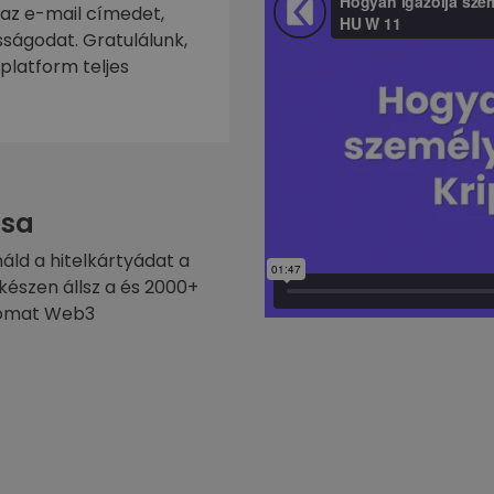
 az e-mail címedet,
ságodat. Gratulálunk,
platform teljes
sa
náld a hitelkártyádat a
készen állsz a és 2000+
ptomat Web3