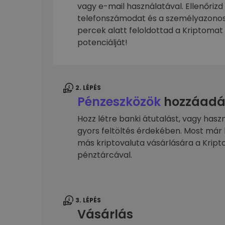
kriptotárca
vagy e-mail használatával. Ellenőrizd
telefonszámodat és a személyazonos
percek alatt feloldottad a Kriptomat 
potenciálját!
2. LÉPÉS
Pénzeszközök
hozzáadá
Hozz létre banki átutalást, vagy hasz
gyors feltöltés érdekében. Most már 
más kriptovaluta vásárlására a Kri
pénztárcával.
3. LÉPÉS
Vásárlás