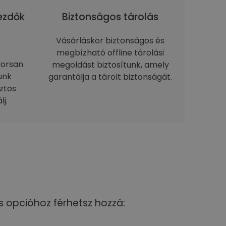
kezdők
Biztonságos tárolás
Vásárláskor biztonságos és
megbízható offline tárolási
yorsan
megoldást biztosítunk, amely
unk
garantálja a tárolt biztonságát.
ztos
j.
s opcióhoz férhetsz hozzá: