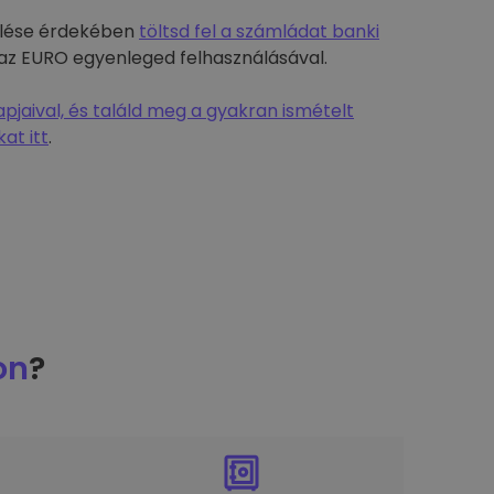
rülése érdekében
töltsd fel a számládat banki
-t az EURO egyenleged felhasználásával.
jaival, és találd meg a gyakran ismételt
at itt
.
on
?