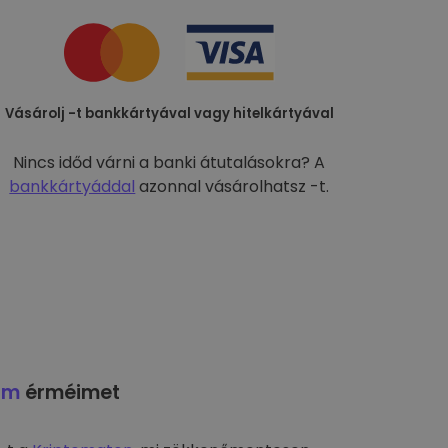
Vásárolj -t bankkártyával vagy hitelkártyával
Nincs időd várni a banki átutalásokra? A
bankkártyáddal
azonnal vásárolhatsz -t.
am
érméimet