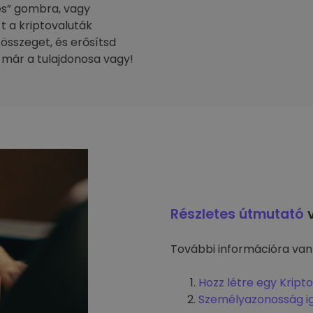
tés” gombra, vagy
-t a kriptovaluták
 összeget, és erősítsd
 már a tulajdonosa vagy!
Részletes útmutató
v
További információra van
Hozz létre egy Kript
Személyazonosság i