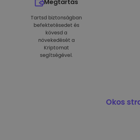
Megtartás
Tartsd biztonságban
befektetésedet és
kövesd a
növekedését a
Kriptomat
segítségével.
Okos str