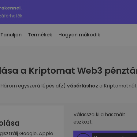
Krakennel.
záférhetők.
Tanuljon
Termékek
Hogyan működik
 eladás
lása a Kriptomat Web3 pénztá
en hozzáadott
KriptoEarn
 300 kriptovaluta
n hozzáadott tokenek a
Kapj jutalmakat a kriptod után
maton
Három egyszerű lépés a(z)
vásárláshoz
a Kriptomatnál:
Trezor
nne akkor, ha 100 €
rosítási
Takaríts meg kriptot a jövődért
ben vásároltam volna…
nnyit érne
Ismétlődő vásárlás
fóliók
Rendszeresen ütemezett
való befektetés
Válassza ki a használt
befektetések (DCA)
zolása
eszközt:
ztárca
gisztrálj Google, Apple
s egyszerű