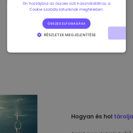
Ön hozzájárul az összes süti használatához, a
Cookie szabályzatunknak megfelelően.
ÖSSZES ELFOGADÁSA
RÉSZLETEK MEGJELENÍTÉSE
ELENGEDHETETLENÜL SZÜKSÉGES
TELJESÍTMÉNY
CÉLZÁS
FUNKCIONALITÁS
Hogyan és hol
tárolj