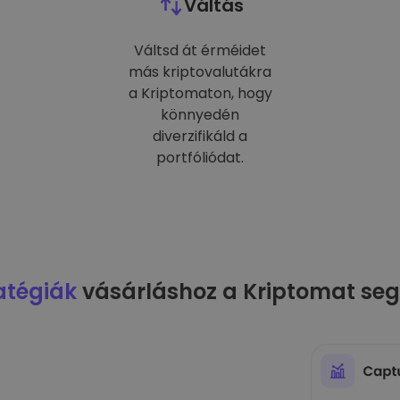
Váltás
Váltsd át érméidet
más kriptovalutákra
a Kriptomaton, hogy
könnyedén
diverzifikáld a
portfóliódat.
atégiák
vásárláshoz a Kriptomat seg