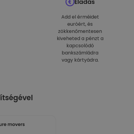
Eladás
Add el érméidet
euróért, és
zökkenőmentesen
kiveheted a pénzt a
kapcsolódó
bankszámládra
vagy kártyádra.
ítségével