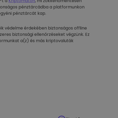
-t a
Kriptomaton
, mi zökkenőmentesen
biztonságos pénztárcádba a platformunkon
egyéni pénztárcát kap.
ik védelme érdekében biztonságos offline
szeres biztonsági ellenőrzéseket végzünk. Ez
formunkat a(z) és más kriptovaluták