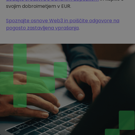
svojim dobroimetjem v EUR.
Spoznajte osnove Web3 in poiščite odgovore na
pogosto zastavljena vprašanja
.