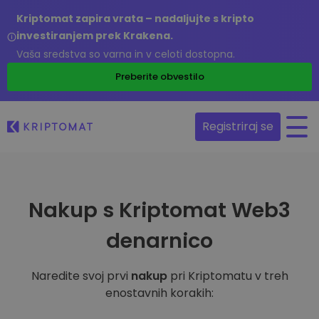
Kriptomat zapira vrata – nadaljujte s kripto
investiranjem prek Krakena.
Vaša sredstva so varna in v celoti dostopna.
Preberite obvestilo
Registriraj se
Nakup s Kriptomat Web3
denarnico
Naredite svoj prvi
nakup
pri Kriptomatu v treh
enostavnih korakih: