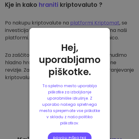
Kje in kako
hraniti
kriptovaluto ?
Po nakupu kriptovalute na
platformi Kriptomat
, se
investicija prenese v vašo varno denarnico na naši
platformi. Vsak uporabnik ima svojo denarnico.
Hej,
Za zaščito naših strank in njihovih sredstev nudimo
uporabljamo
hladno hrambo ter redno izvajamo varnostne
piškotke.
revizije. Zato je naša platforma varna za shranjevanje
kriptovalute in ostalih kripto naložb.
To spletno mesto uporablja
piškotke za izboljšanje
uporabniške izkušnje. Z
uporabo našega spletnega
mesta sprejemate vse piškotke
v skladu z našo politiko
piškotkov.
DOVOLI PIŠKOTKE