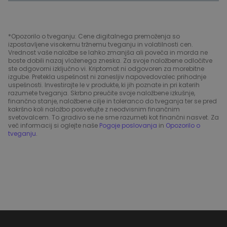
*Opozorilo o tveganju: Cene digitalnega premoženja so
izpostavljene visokemu tržnemu tveganju in volatilnosti cen.
Vrednost vaše naložbe se lahko zmanjša ali poveča in morda ne
boste dobili nazaj vloženega zneska. Za svoje naložbene odločitve
ste odgovorni izključno vi. Kriptomat ni odgovoren za morebitne
izgube. Pretekla uspešnost ni zanesljiv napovedovalec prihodnje
uspešnosti. Investirajte le v produkte, ki jih poznate in pri katerih
razumete tveganja. Skrbno preučite svoje naložbene izkušnje,
finančno stanje, naložbene cilje in toleranco do tveganja ter se pred
kakršno koli naložbo posvetujte z neodvisnim finančnim
svetovalcem. To gradivo se ne sme razumeti kot finančni nasvet. Za
več informacij si oglejte naše
Pogoje poslovanja
in
Opozorilo o
tveganju
.