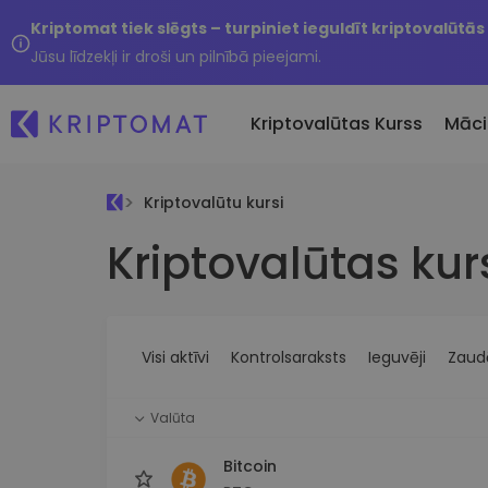
Kriptomat tiek slēgts – turpiniet ieguldīt kriptovalūtās
Jūsu līdzekļi ir droši un pilnībā pieejami.
Kriptovalūtas Kurss
Māci
Kriptovalūtu kursi
Pirkt un pārdot kripto
Kriptovalūtas kur
Visas cenas
Tikko 
Pērciet vairāk nekā 300
Vairāk nekā 300 kriptovalūtu
Nesen 
kriptovalūtas
Ja es
Lielākie Ieguvēji un Zaudētāji
Kripto maiņa
vērtī
Atrodiet investīciju iespējas
Vairāk nekā 1000 valūtu pā
...šodi
iespējas
Visi aktīvi
Kontrolsaraksts
Ieguvēji
Zaudē
Inteliģentie portfeļi
Gudrs veids, kā investēt
Valūta
kriptovalūtās
Kriptomat Maks
Bitcoin
Drošs un vienkāršs kriptova