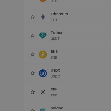
BTC
maks
Ieguldījumu palīgs
Ethereum
Atrodi savu kripto stratēģiju
ETH
Tether
USDT
BNB
BNB
USDC
USDC
XRP
XRP
Solana