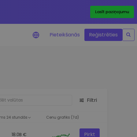
Lasīt paziņojumu
Pieteikšanās
Reģistrēties
ājumi par cenām
ienītāko žetonu cenu
ājumi reāllaikā
 investīciju iespējas
Filtri
a analīze
tziņas optimālai
ai
ms 24 stundās
Cenu grafiks (7d)
Pirkt
18.0B €