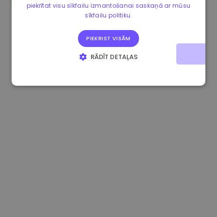
piekrītat visu sīkfailu izmantošanai saskaņā ar mūsu
0.080659000 €
-4.80%
3.2B €
sīkfailu politiku.
PIEKRIST VISĀM
RĀDĪT DETAĻAS
STRIKTI NEPIECIEŠAMIE
VEIKTSPĒJAS
MĒRĶA
FUNKCIONALITĀTES