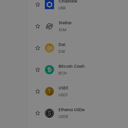
Chainlink
LINK
Stellar
XLM
Dai
DAI
Bitcoin Cash
BCH
USD1
USD1
Ethena USDe
USDE