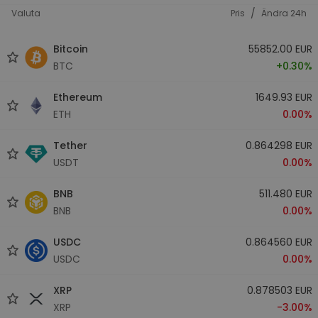
/
Valuta
Pris
Ändra 24h
Bitcoin
55852.00 EUR
BTC
+0.30%
Ethereum
1649.93 EUR
ETH
0.00%
Tether
0.864298 EUR
USDT
0.00%
BNB
511.480 EUR
BNB
0.00%
USDC
0.864560 EUR
USDC
0.00%
XRP
0.878503 EUR
XRP
-3.00%