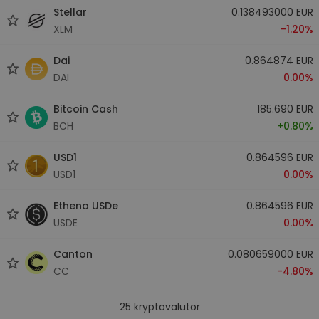
Stellar
0.138493000 EUR
XLM
-1.20%
Dai
0.864874 EUR
DAI
0.00%
Bitcoin Cash
185.690 EUR
BCH
+0.80%
USD1
0.864596 EUR
USD1
0.00%
Ethena USDe
0.864596 EUR
USDE
0.00%
Canton
0.080659000 EUR
CC
-4.80%
25
kryptovalutor