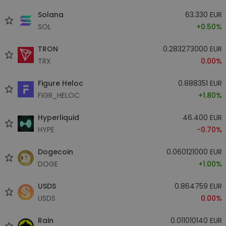
Solana
63.330 EUR
SOL
+0.50%
TRON
0.283273000 EUR
TRX
0.00%
Figure Heloc
0.888351 EUR
FIGR_HELOC
+1.80%
Hyperliquid
46.400 EUR
HYPE
-0.70%
Dogecoin
0.060121000 EUR
DOGE
+1.00%
USDS
0.864759 EUR
USDS
0.00%
Rain
0.011010140 EUR