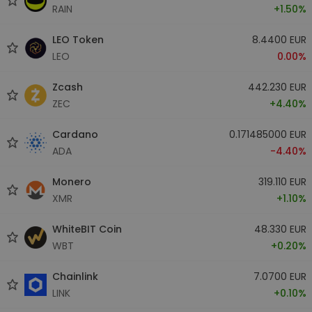
RAIN
+1.50%
LEO Token
8.4400 EUR
LEO
0.00%
Zcash
442.230 EUR
ZEC
+4.40%
Cardano
0.171485000 EUR
ADA
-4.40%
Monero
319.110 EUR
XMR
+1.10%
WhiteBIT Coin
48.330 EUR
WBT
+0.20%
Chainlink
7.0700 EUR
LINK
+0.10%