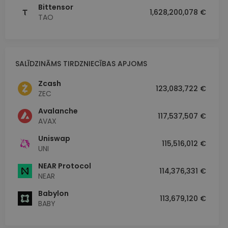
Bittensor
1,628,200,078 €
TAO
SALĪDZINĀMS TIRDZNIECĪBAS APJOMS
Zcash
123,083,722 €
ZEC
Avalanche
117,537,507 €
AVAX
Uniswap
115,516,012 €
UNI
NEAR Protocol
114,376,331 €
NEAR
Babylon
113,679,120 €
BABY