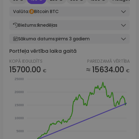
Valūta:
Bitcoin BTC
Biežums:
Iknedēļas
Sākuma datums:
pirms 3 gadiem
Portfeļa vērtība laika gaitā
KOPĀ IEGULDĪTS
PAREDZAMĀ VĒRTĪBA
15700.00
≈ 15634.00
€
€
25000
20000
15000
10000
5000