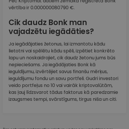
Pēc Kriptomat datiem zemākā reģistrētā Bonk
vērtība ir 0.000000080790 €.
Cik daudz Bonk man
vajadzētu iegādāties?
Ja iegādājaties žetonus, lai izmantotu kādu
lietotni vai spēlētu kādu spēli, izpētiet konkrēto
lapu un noskaidrojiet, cik daudz žetonu jums būs
nepieciešams. Ja iegādājaties Bonk kā
ieguldījumu, izvērtējiet savus finanšu mērķus,
ieguldījumu fondu un savu portfeli. Gudri investori
veido portfeļus no 10 vai vairāk kriptovalūtām,
kas ļauj līdzsvarot tādus faktorus kā paredzamie
izaugsmes tempi, svārstīgums, tirgus niša un citi.