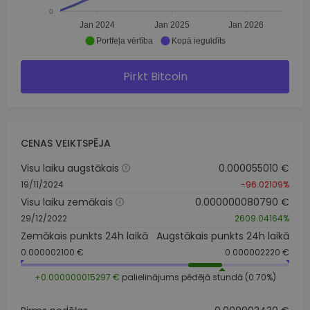
0
Jan 2024
Jan 2025
Jan 2026
Portfeļa vērtība
Kopā ieguldīts
Pirkt Bitcoin
CENAS VEIKTSPĒJA
Visu laiku augstākais
0.000055010 €
19/11/2024
-96.02109%
Visu laiku zemākais
0.000000080790 €
29/12/2022
2609.04164%
Zemākais punkts 24h laikā
Augstākais punkts 24h laikā
0.000002100 €
0.000002220 €
+0.000000015297 €
palielinājums pēdējā stundā (0.70%)