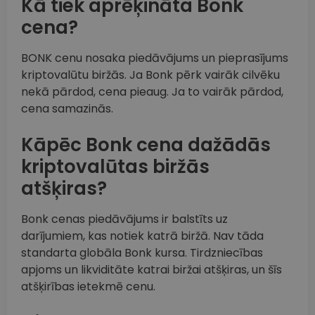
Kā tiek aprēķināta Bonk
cena?
BONK cenu nosaka piedāvājums un pieprasījums
kriptovalūtu biržās. Ja Bonk pērk vairāk cilvēku
nekā pārdod, cena pieaug. Ja to vairāk pārdod,
cena samazinās.
Kāpēc Bonk cena dažādās
kriptovalūtas biržās
atšķiras?
Bonk cenas piedāvājums ir balstīts uz
darījumiem, kas notiek katrā biržā. Nav tāda
standarta globāla Bonk kursa. Tirdzniecības
apjoms un likviditāte katrai biržai atšķiras, un šīs
atšķirības ietekmē cenu.