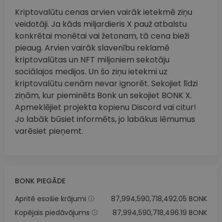
Kriptovalūtu cenas arvien vairāk ietekmē ziņu
veidotāji. Ja kāds miljardieris X pauž atbalstu
konkrētai monētai vai žetonam, tā cena bieži
pieaug. Arvien vairāk slavenību reklamē
kriptovalūtas un NFT miljoniem sekotāju
sociālajos medijos. Un šo ziņu ietekmi uz
kriptovalūtu cenām nevar ignorēt. Sekojiet līdzi
ziņām, kur pieminēts Bonk un sekojiet BONK X.
Apmeklējiet projekta kopienu Discord vai citur!
Jo labāk būsiet informēts, jo labākus lēmumus
varēsiet pieņemt.
BONK PIEGĀDE
Apritē esošie krājumi
87,994,590,718,492.05 BONK
Kopējais piedāvājums
87,994,590,718,496.19 BONK