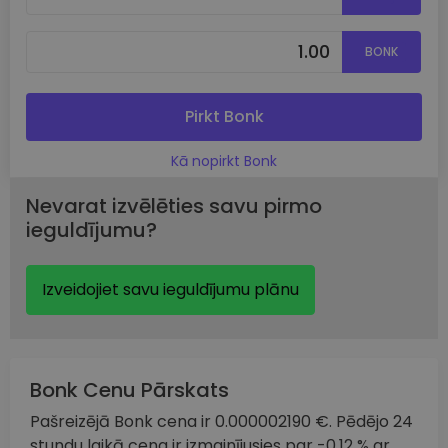
BONK
Pirkt Bonk
Kā nopirkt Bonk
Nevarat izvēlēties savu pirmo
ieguldījumu?
Izveidojiet savu ieguldījumu plānu
Bonk Cenu Pārskats
Pašreizējā Bonk cena ir 0.000002190 €. Pēdējo 24
stundu laikā cena ir izmainījusies par -0.12 % ar