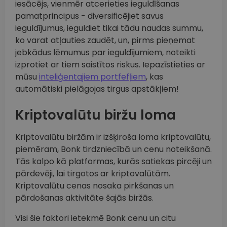
iesācējs, vienmēr atcerieties ieguldīšanas
pamatprincipus - diversificējiet savus
ieguldījumus, ieguldiet tikai tādu naudas summu,
ko varat atļauties zaudēt, un, pirms pieņemat
jebkādus lēmumus par ieguldījumiem, noteikti
izprotiet ar tiem saistītos riskus. Iepazīstieties ar
mūsu
inteliģentajiem portfefļiem
, kas
automātiski pielāgojas tirgus apstākļiem!
Kriptovalūtu biržu loma
Kriptovalūtu biržām ir izšķiroša loma kriptovalūtu,
piemēram, Bonk tirdzniecībā un cenu noteikšanā.
Tās kalpo kā platformas, kurās satiekas pircēji un
pārdevēji, lai tirgotos ar kriptovalūtām.
Kriptovalūtu cenas nosaka pirkšanas un
pārdošanas aktivitāte šajās biržās.
Visi šie faktori ietekmē Bonk cenu un citu