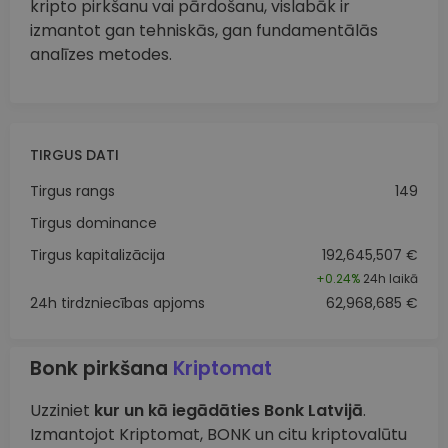
kripto pirkšanu vai pārdošanu, vislabāk ir
izmantot gan tehniskās, gan fundamentālās
analīzes metodes.
TIRGUS DATI
Tirgus rangs
149
Tirgus dominance
Tirgus kapitalizācija
192,645,507 €
+
0.24%
24h laikā
24h tirdzniecības apjoms
62,968,685 €
Bonk pirkšana
Kriptomat
Uzziniet
kur un kā iegādāties Bonk Latvijā
.
Izmantojot Kriptomat, BONK un citu kriptovalūtu