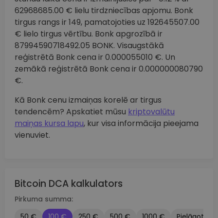
62968685.00 € lielu tirdzniecības apjomu. Bonk
tirgus rangs ir 149, pamatojoties uz 192645507.00
€ lielo tirgus vērtību. Bonk apgrozībā ir
87994590718492.05 BONK. Visaugstākā
reģistrētā Bonk cena ir 0.000055010 €. Un
zemākā reģistrētā Bonk cena ir 0.000000080790
€.
Kā Bonk cenu izmaiņas korelē ar tirgus
tendencēm? Apskatiet mūsu
kriptovalūtu
maiņas kursa lapu
, kur visa informācija pieejama
vienuviet.
Bitcoin DCA kalkulators
Pirkuma summa:
50 €
100 €
250 €
500 €
1000 €
Pielāgots