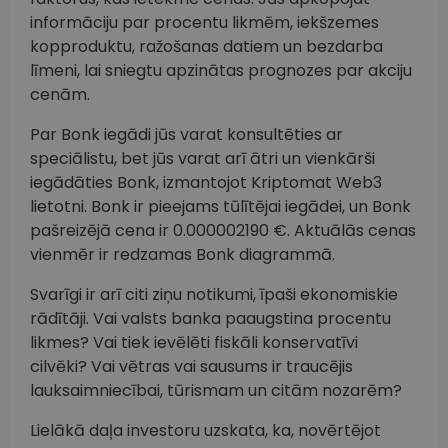
informāciju par procentu likmēm, iekšzemes
kopproduktu, ražošanas datiem un bezdarba
līmeni, lai sniegtu apzinātas prognozes par akciju
cenām.
Par Bonk iegādi jūs varat konsultēties ar
speciālistu, bet jūs varat arī ātri un vienkārši
iegādāties Bonk, izmantojot Kriptomat Web3
lietotni. Bonk ir pieejams tūlītējai iegādei, un Bonk
pašreizējā cena ir 0.000002190 €. Aktuālās cenas
vienmēr ir redzamas Bonk diagrammā.
Svarīgi ir arī citi ziņu notikumi, īpaši ekonomiskie
rādītāji. Vai valsts banka paaugstina procentu
likmes? Vai tiek ievēlēti fiskāli konservatīvi
cilvēki? Vai vētras vai sausums ir traucējis
lauksaimniecībai, tūrismam un citām nozarēm?
Lielākā daļa investoru uzskata, ka, novērtējot