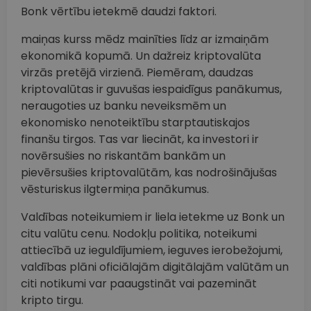
Bonk vērtību ietekmē daudzi faktori.
maiņas kurss mēdz mainīties līdz ar izmaiņām
ekonomikā kopumā. Un dažreiz kriptovalūta
virzās pretējā virzienā. Piemēram, daudzas
kriptovalūtas ir guvušas iespaidīgus panākumus,
neraugoties uz banku neveiksmēm un
ekonomisko nenoteiktību starptautiskajos
finanšu tirgos. Tas var liecināt, ka investori ir
novērsušies no riskantām bankām un
pievērsušies kriptovalūtām, kas nodrošinājušas
vēsturiskus ilgtermiņa panākumus.
Valdības noteikumiem ir liela ietekme uz Bonk un
citu valūtu cenu. Nodokļu politika, noteikumi
attiecībā uz ieguldījumiem, ieguves ierobežojumi,
valdības plāni oficiālajām digitālajām valūtām un
citi notikumi var paaugstināt vai pazemināt
kripto tirgu.