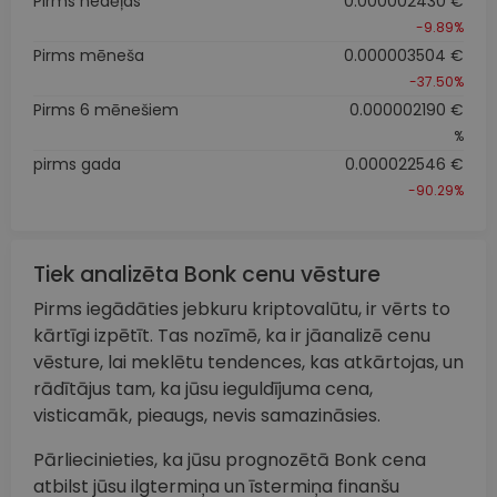
Pirms nedēļas
0.000002430 €
-9.89%
Pirms mēneša
0.000003504 €
-37.50%
Pirms 6 mēnešiem
0.000002190 €
%
pirms gada
0.000022546 €
-90.29%
Tiek analizēta Bonk cenu vēsture
Pirms iegādāties jebkuru kriptovalūtu, ir vērts to
kārtīgi izpētīt. Tas nozīmē, ka ir jāanalizē cenu
vēsture, lai meklētu tendences, kas atkārtojas, un
rādītājus tam, ka jūsu ieguldījuma cena,
visticamāk, pieaugs, nevis samazināsies.
Pārliecinieties, ka jūsu prognozētā Bonk cena
atbilst jūsu ilgtermiņa un īstermiņa finanšu