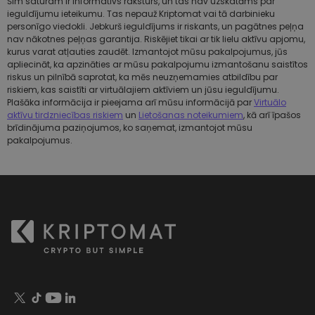
Šim saturam ir informatīvs raksturs, un tas nav uzskatāms par
ieguldījumu ieteikumu. Tas nepauž Kriptomat vai tā darbinieku
personīgo viedokli. Jebkurš ieguldījums ir riskants, un pagātnes peļņa
nav nākotnes peļņas garantija. Riskējiet tikai ar tik lielu aktīvu apjomu,
kurus varat atļauties zaudēt. Izmantojot mūsu pakalpojumus, jūs
apliecināt, ka apzināties ar mūsu pakalpojumu izmantošanu saistītos
riskus un pilnībā saprotat, ka mēs neuzņemamies atbildību par
riskiem, kas saistīti ar virtuālajiem aktīviem un jūsu ieguldījumu.
Plašāka informācija ir pieejama arī mūsu informācijā par
Virtuālo
aktīvu tirdzniecības riskiem
un
Lietošanas noteikumiem
, kā arī īpašos
brīdinājuma paziņojumos, ko saņemat, izmantojot mūsu
pakalpojumus.