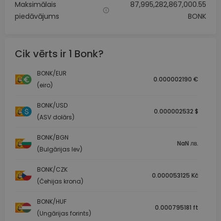
Maksimālais
87,995,282,867,000.55
piedāvājums
BONK
Cik vērts ir 1 Bonk?
BONK/EUR
0.000002190 €
(eiro)
BONK/USD
0.000002532 $
(ASV dolārs)
BONK/BGN
NaN лв.
(Bulgārijas lev)
BONK/CZK
0.000053125 Kč
(Čehijas krona)
BONK/HUF
0.000795181 ft
(Ungārijas forints)