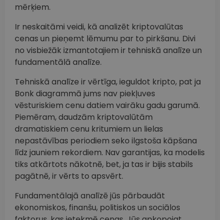
mērķiem.
Ir neskaitāmi veidi, kā analizēt kriptovalūtas
cenas un pieņemt lēmumu par to pirkšanu. Divi
no visbiežāk izmantotajiem ir tehniskā analīze un
fundamentālā analīze.
Tehniskā analīze ir vērtīga, ieguldot kripto, pat ja
Bonk diagrammā jums nav piekļuves
vēsturiskiem cenu datiem vairāku gadu garumā.
Piemēram, daudzām kriptovalūtām
dramatiskiem cenu kritumiem un lielas
nepastāvības periodiem seko ilgstoša kāpšana
līdz jauniem rekordiem. Nav garantijas, ka modelis
tiks atkārtots nākotnē, bet, ja tas ir bijis stabils
pagātnē, ir vērts to apsvērt.
Fundamentālajā analīzē jūs pārbaudāt
ekonomiskos, finanšu, politiskos un sociālos
faktorus, kas ietekmē cenas. Jūs apkopojat