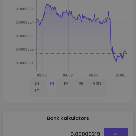
24
1N
1M
1G
VISS
ST.
Bonk Kalkulators
€