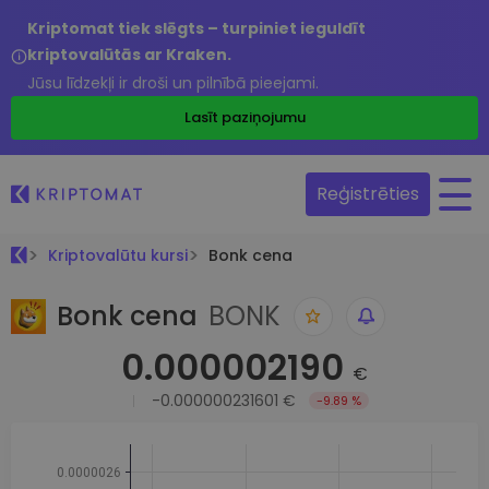
Kriptomat tiek slēgts – turpiniet ieguldīt
kriptovalūtās ar Kraken.
Jūsu līdzekļi ir droši un pilnībā pieejami.
Lasīt paziņojumu
Reģistrēties
Kriptovalūtu kursi
Bonk cena
Bonk cena
BONK
0.000002190
€
-0.000000231601 €
-9.89 %