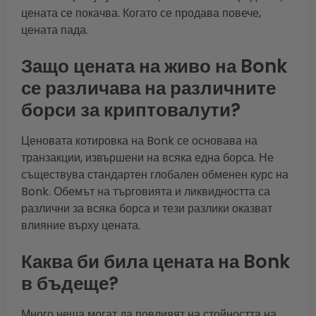
цената се покачва. Когато се продава повече,
цената пада.
Защо цената на живо на Bonk
се различава на различните
борси за криптовалути?
Ценовата котировка на Bonk се основава на
транзакции, извършени на всяка една борса. Не
съществува стандартен глобален обменен курс на
Bonk. Обемът на търговията и ликвидността са
различни за всяка борса и тези разлики оказват
влияние върху цената.
Каква би била цената на Bonk
в бъдеще?
Много неща могат да повлияят на стойността на