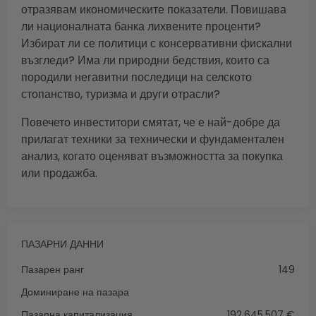
отразявам икономическите показатели. Повишава
ли националната банка лихвените проценти?
Избират ли се политици с консервативни фискални
възгледи? Има ли природни бедствия, които са
породили негавитни последици на селското
стопанство, туризма и други отрасли?
Повечето инвеститори смятат, че е най-добре да
прилагат техники за технически и фундаментален
анализ, когато оценяват възможността за покупка
или продажба.
ПАЗАРНИ ДАННИ
Пазарен ранг
149
Доминиране на пазара
Пазарна капитализация
192,645,507 €