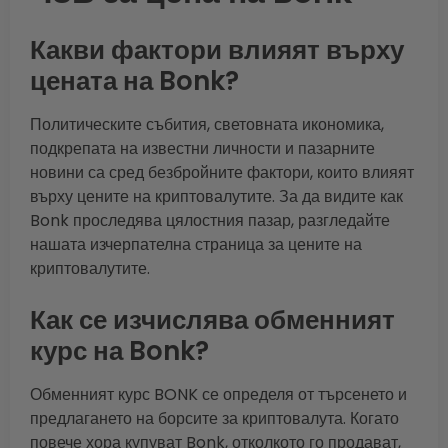
Какви фактори влияят върху
цената на Bonk?
Политическите събития, световната икономика,
подкрепата на известни личности и пазарните
новини са сред безбройните фактори, които влияят
върху цените на криптовалутите. За да видите как
Bonk проследява цялостния пазар, разгледайте
нашата изчерпателна страница за цените на
криптовалутите.
Как се изчислява обменният
курс на Bonk?
Обменният курс BONK се определя от търсенето и
предлагането на борсите за криптовалута. Когато
повече хора купуват Bonk, отколкото го продават,