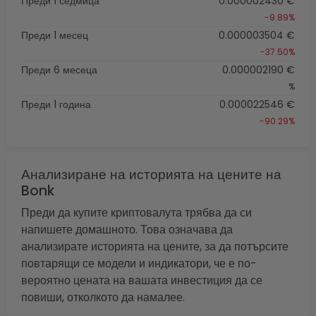
Преди 1 седмица
0.000002430 €
-9.89%
Преди 1 месец
0.000003504 €
-37.50%
Преди 6 месеца
0.000002190 €
%
Преди 1 година
0.000022546 €
-90.29%
Анализиране на историята на цените на
Bonk
Преди да купите криптовалута трябва да си
напишете домашното. Това означава да
анализирате историята на цените, за да потърсите
повтарящи се модели и индикатори, че е по-
вероятно цената на вашата инвестиция да се
повиши, отколкото да намалее.