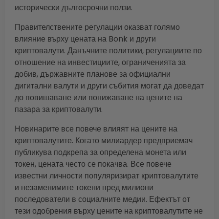
исторически дългосрочни ползи.
Правителствените регулации оказват голямо
влияние върху цената на Bonk и други
криптовалути. Данъчните политики, регулациите по
отношение на инвестициите, ограниченията за
добив, държавните планове за официални
дигитални валути и други събития могат да доведат
до повишаване или понижаване на цените на
пазара за криптовалути.
Новинарите все повече влияят на цените на
криптовалутите. Когато милиардер предприемач
публикува подкрепа за определена монета или
токен, цената често се покачва. Все повече
известни личности популяризират криптовалутите
и незаменимите токени пред милиони
последователи в социалните медии. Ефектът от
тези одобрения върху цените на криптовалутите не