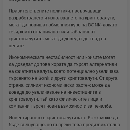
Правителствените политики, насърчаващи
разработването и използването на криптовалути,
могат да повишат обменния курс на BONK, докато
тези, които ограничават или забраняват
криптовалутите, могат да доведат до спад на
цените.
Икономическата нестабилност или кризите могат
да доведат до това хората да търсят алтернативи
на фиатната валута, което потенциално увеличава
търсенето на Bonk и други криптовалути. От друга
страна, силният икономически растеж може да
доведе до увеличаване на инвестициите в
криптовалути, тъй като физическите лица и
компании търсят нови възможности за печалба.
Инвестирането в криптовалути като Bonk може да
бъде вълнуващо, но въпреки това предизвикателно