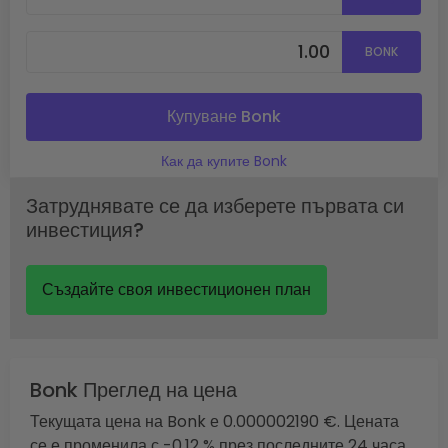
BONK
Купуване Bonk
Как да купите Bonk
Затруднявате се да изберете първата си
инвестиция?
Създайте своя инвестиционен план
Bonk Преглед на цена
Текущата цена на Bonk е 0.000002190 €. Цената
се е променила с -0.12 % през последните 24 часа,