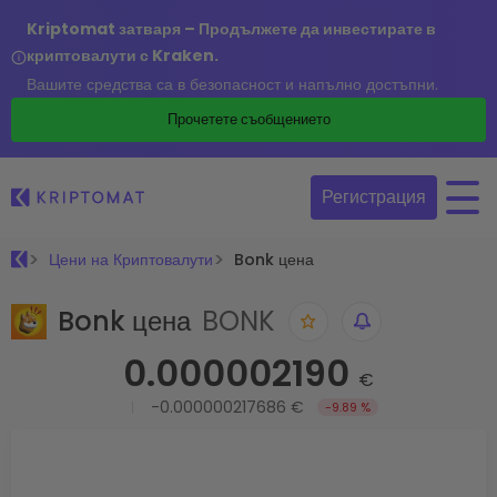
Kriptomat затваря – Продължете да инвестирате в
криптовалути с Kraken.
Вашите средства са в безопасност и напълно достъпни.
Прочетете съобщението
Регистрация
Цени на Криптовалути
Bonk цена
Bonk цена
BONK
0.000002190
€
-0.000000217686 €
-9.89 %