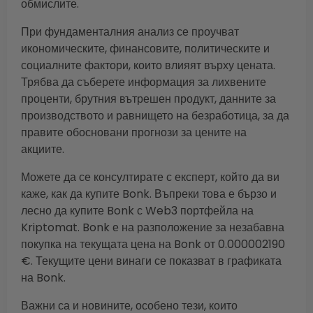
обмислите.
При фундаменталния анализ се проучват
икономическите, финансовите, политическите и
социалните фактори, които влияят върху цената.
Трябва да съберете информация за лихвените
проценти, брутния вътрешен продукт, данните за
производството и равнището на безработица, за да
правите обосновани прогнози за цените на
акциите.
Можете да се консултирате с експерт, който да ви
каже, как да купите Bonk. Въпреки това е бързо и
лесно да купите Bonk с Web3 портфейла на
Kriptomat. Bonk е на разположение за незабавна
покупка на текущата цена на Bonk от 0.000002190
€. Текущите цени винаги се показват в графиката
на Bonk.
Важни са и новините, особено тези, които