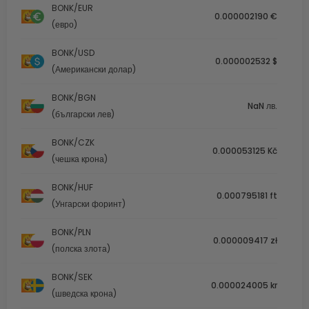
BONK/EUR
0.000002190 €
(евро)
BONK/USD
0.000002532 $
(Американски долар)
BONK/BGN
NaN лв.
(български лев)
BONK/CZK
0.000053125 Kč
(чешка крона)
BONK/HUF
0.000795181 ft
(Унгарски форинт)
BONK/PLN
0.000009417 zł
(полска злота)
BONK/SEK
0.000024005 kr
(шведска крона)