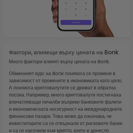
Фактори, влияещи върху цената на Bonk
Много фактори влияят върху цената на Bonk.
Обменният курс на Bonk понякога се променя в
зависимост от промените в икономиката като цяло.
А понякога криптовалутите се движат в обратна
посока. Например, много криптовалути постигнаха
впечатляващи печалби въпреки банковите фалити
и икономическата несигурност на международните
финансови пазари. Това може да означава, че
инвеститорите са се отвърнали от рисковите банки
и са се насочили към крипто, което е донесло