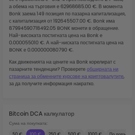
а обема на търговия е 62968685.00 €. В момента
Bonk заема 149 позиция по пазарна капитализация,
с капитализация от 192645507.00 €. Bonk има
87994590718492.05 BONK монети в обращение.
Най-високата постигната цена на Bonk е
0.000055010 €. А най-ниската постигната цена на
BONK е 0.000000080790 €.
Как движенията на цените на Bonk корелират с
пазарните тенденции? Проверете
обширната ни
страница за обменните курсове на криптовалутите
,
за да получите информация накратко.
Bitcoin DCA калкулатор
Сума на покупката:
50 €
100 €
250 €
500 €
1000 €
По поръчка