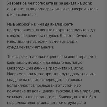
Уверете се, че прогнозата ви за цената на Bonk
съответства на дългосрочните и краткосрочните ви
финансови цели.
Има безброй начини да анализирате
представянето на цените на криптовалутите и да
вземете решение за покупка. Два от най-често
използваните са техническият анализ и
фундаменталният анализ.
Техническият анализ е ценен при инвестирането в
криптовалути, дори и да нямате достъп до
многогодишни данни в графиката на Bonk.
Например при много криптовалути драматичните
спадове на цените и периодите на висока
волатилност са последвани от устойчиво
покачване до нови ценови върхове. Няма гаранция,
че моделът ще се запази и в бъдеще, но ако е бил
последователен в миналото, си струва да го