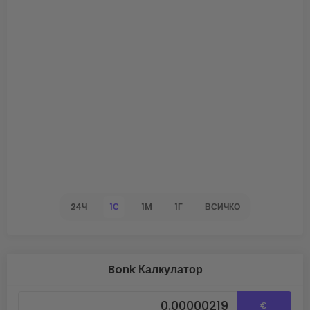
24Ч
1С
1M
1Г
ВСИЧКО
Bonk Калкулатор
€