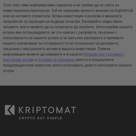
Този текст има информативен характер и не трябва да се счита за
инвестиционна препоръка. Той не изразява личното мнение на Kriptomat
или на неговите служители. Всяка инвестиция е рискова и миналите
печалби не са гаранция за бъдещи печалби. Рискувайте еиднствено
активите, които можете да си позволите да загубите. Използвайки нашите
услуги, вие потвърждавате, че сте наясно с рисковете, свързани с
използването на нашите услуги, и че напълно разбирате и приемате
нашeто изключване за отговорността по отношение на рисковете,
свързани с виртуалните активи и вашата инвестиция. Повече
информация можете да намерите и в нашите
Рискове при търговия с
виртуални активи
и
Условия за ползване
, както и в специалните
предупредителни известия, които получавате, докато използвате нашите
услуги.