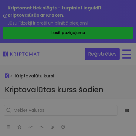
Kriptomat tiek slēgts – turpiniet ieguldīt
kriptovalūtās ar Kraken.
Jūsu līdzekļi ir droši un pilnībā pieejami.
Lasīt paziņojumu
Reģistrēties
Kriptovalūtu kursi
Kriptovalūtas kurss šodien