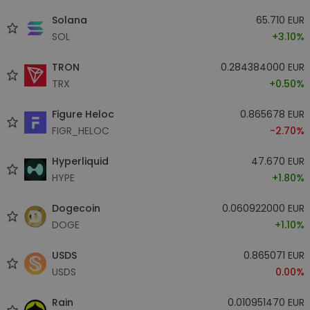
Solana
65.710 EUR
SOL
+3.10%
TRON
0.284384000 EUR
TRX
+0.50%
Figure Heloc
0.865678 EUR
FIGR_HELOC
-2.70%
Hyperliquid
47.670 EUR
HYPE
+1.80%
Dogecoin
0.060922000 EUR
DOGE
+1.10%
USDS
0.865071 EUR
USDS
0.00%
Rain
0.010951470 EUR