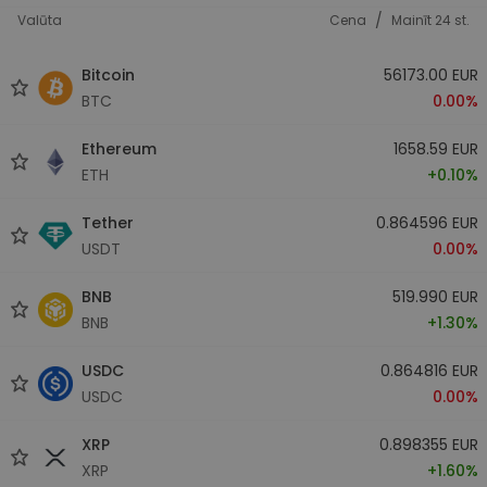
/
Valūta
Cena
Mainīt 24 st.
Bitcoin
56173.00 EUR
BTC
0.00%
Ethereum
1658.59 EUR
ETH
+0.10%
Tether
0.864596 EUR
USDT
0.00%
BNB
519.990 EUR
BNB
+1.30%
USDC
0.864816 EUR
USDC
0.00%
XRP
0.898355 EUR
XRP
+1.60%