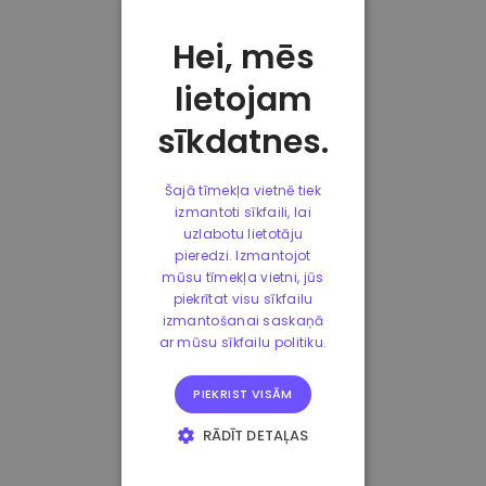
Hei, mēs
lietojam
sīkdatnes.
Šajā tīmekļa vietnē tiek
izmantoti sīkfaili, lai
uzlabotu lietotāju
pieredzi. Izmantojot
mūsu tīmekļa vietni, jūs
piekrītat visu sīkfailu
izmantošanai saskaņā
ar mūsu sīkfailu politiku.
PIEKRIST VISĀM
RĀDĪT DETAĻAS
STRIKTI