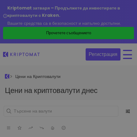
Kriptomat затваря – Продължете да инвестирате в
криптовалути с Kraken.
Вашите средства са в безопасност и напълно достъпни.
Прочетете съобщението
Регистрация
Цени на Криптовалути
Цени на криптовалути днес