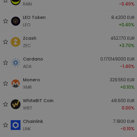
RAIN
-0.40%
LEO Token
8.4200 EUR
LEO
+0.40%
Zcash
452.170 EUR
ZEC
+3.70%
Cardano
0.170149000 EUR
ADA
-1.40%
Monero
329.550 EUR
XMR
+0.10%
WhiteBIT Coin
48.600 EUR
WBT
0.00%
Chainlink
7.1800 EUR
LINK
-0.10%