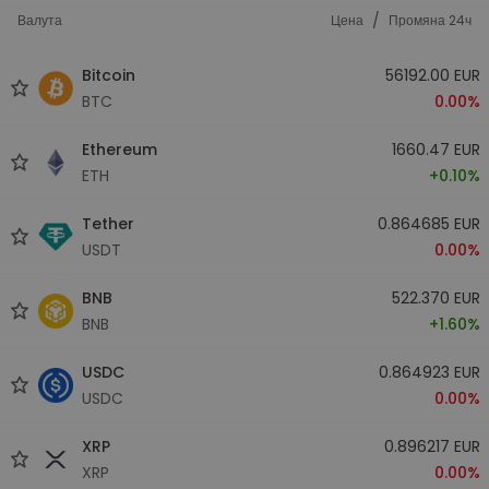
/
Валута
Цена
Промяна 24ч
Bitcoin
56192.00 EUR
BTC
0.00%
Ethereum
1660.47 EUR
ETH
+0.10%
Tether
0.864685 EUR
USDT
0.00%
BNB
522.370 EUR
BNB
+1.60%
USDC
0.864923 EUR
USDC
0.00%
XRP
0.896217 EUR
XRP
0.00%