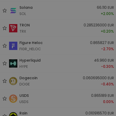
Solana
66.110 EUR
SOL
+2.00%
TRON
0.285236000 EUR
TRX
+0.20%
Figure Heloc
0.865827 EUR
FIGR_HELOC
-2.70%
Hyperliquid
46.960 EUR
HYPE
-0.30%
Dogecoin
0.060695000 EUR
DOGE
-0.40%
USDS
0.865189 EUR
USDS
0.00%
Rain
0.010916570 EUR