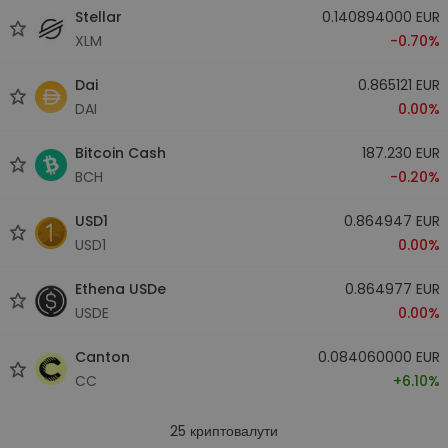
Stellar
0.140894000 EUR
XLM
-0.70%
Dai
0.865121 EUR
DAI
0.00%
Bitcoin Cash
187.230 EUR
BCH
-0.20%
USD1
0.864947 EUR
USD1
0.00%
Ethena USDe
0.864977 EUR
USDE
0.00%
Canton
0.084060000 EUR
CC
+6.10%
25
криптовалути