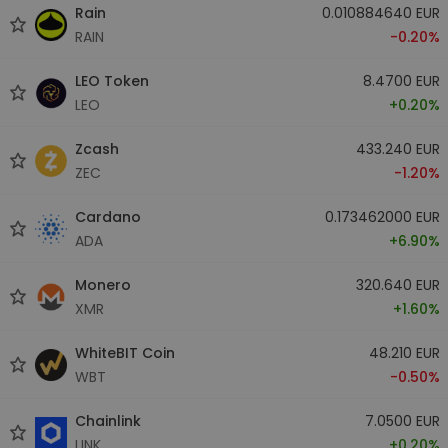
Rain
0.010884640 EUR
RAIN
-0.20%
LEO Token
8.4700 EUR
LEO
+0.20%
Zcash
433.240 EUR
ZEC
-1.20%
Cardano
0.173462000 EUR
ADA
+6.90%
Monero
320.640 EUR
XMR
+1.60%
WhiteBIT Coin
48.210 EUR
WBT
-0.50%
Chainlink
7.0500 EUR
LINK
+0.20%