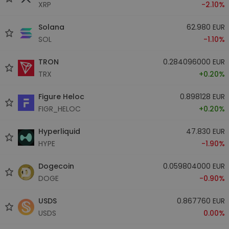
XRP
-2.10%
Solana
62.980 EUR
SOL
-1.10%
TRON
0.284096000 EUR
TRX
+0.20%
Figure Heloc
0.898128 EUR
FIGR_HELOC
+0.20%
Hyperliquid
47.830 EUR
HYPE
-1.90%
Dogecoin
0.059804000 EUR
DOGE
-0.90%
USDS
0.867760 EUR
USDS
0.00%