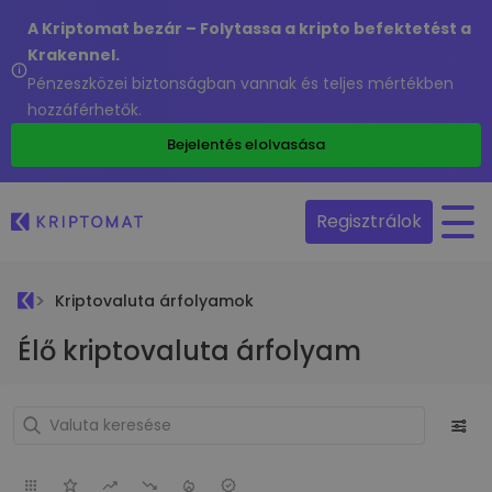
A Kriptomat bezár – Folytassa a kripto befektetést a
Krakennel.
Pénzeszközei biztonságban vannak és teljes mértékben
hozzáférhetők.
Bejelentés elolvasása
Regisztrálok
Kriptovaluta árfolyamok
Élő kriptovaluta árfolyam