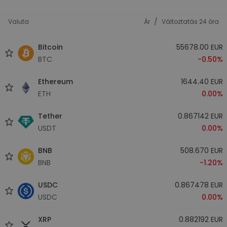
/
Valuta
Ár
Változtatás 24 óra
Bitcoin
55678.00 EUR
BTC
-0.50%
Ethereum
1644.40 EUR
ETH
0.00%
Tether
0.867142 EUR
USDT
0.00%
BNB
508.670 EUR
BNB
-1.20%
USDC
0.867478 EUR
USDC
0.00%
XRP
0.882192 EUR