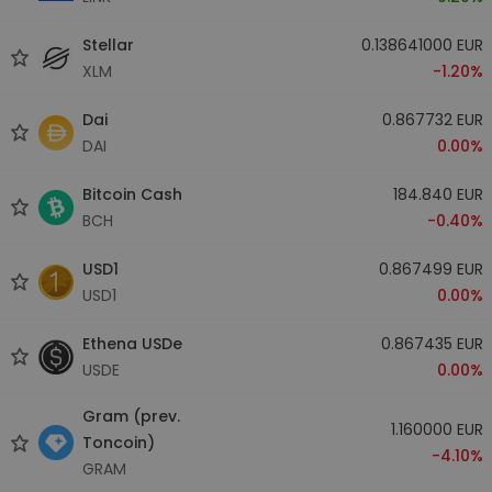
Stellar
0.138641000 EUR
XLM
-1.20%
Dai
0.867732 EUR
DAI
0.00%
Bitcoin Cash
184.840 EUR
BCH
-0.40%
USD1
0.867499 EUR
USD1
0.00%
Ethena USDe
0.867435 EUR
USDE
0.00%
Gram (prev.
1.160000 EUR
Toncoin)
-4.10%
GRAM