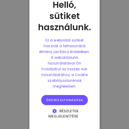
Helló,
sütiket
használunk.
Ez a weboldal sütiket
használ a felhasználói
élmény javítása érdekében.
A weboldalunk
használatával Ön
hozzájárul az összes süti
használatához, a Cookie
szabályzatunknak
megfelelően.
ÖSSZES ELFOGADÁSA
RÉSZLETEK
MEGJELENÍTÉSE
ELENGEDHETETLENÜL