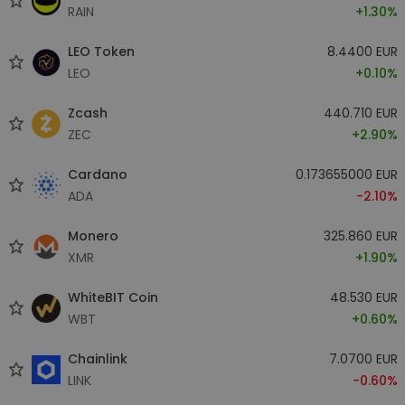
RAIN
+1.30%
LEO Token
8.4400 EUR
LEO
+0.10%
Zcash
440.710 EUR
ZEC
+2.90%
Cardano
0.173655000 EUR
ADA
-2.10%
Monero
325.860 EUR
XMR
+1.90%
WhiteBIT Coin
48.530 EUR
WBT
+0.60%
Chainlink
7.0700 EUR
LINK
-0.60%