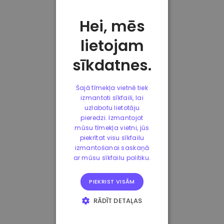
Hei, mēs
lietojam
sīkdatnes.
Šajā tīmekļa vietnē tiek
izmantoti sīkfaili, lai
uzlabotu lietotāju
pieredzi. Izmantojot
mūsu tīmekļa vietni, jūs
piekrītat visu sīkfailu
izmantošanai saskaņā
ar mūsu sīkfailu politiku.
PIEKRIST VISĀM
RĀDĪT DETAĻAS
STRIKTI