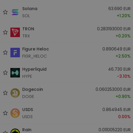
Solana
63.690 EUR
SOL
+1.20%
TRON
0.283193000 EUR
TRX
+0.20%
Figure Heloc
0.890649 EUR
FIGR_HELOC
+2.50%
Hyperliquid
46.730 EUR
HYPE
-3.10%
Dogecoin
0.060253000 EUR
DOGE
+0.90%
USDS
0.864945 EUR
USDS
0.00%
Rain
0.011005220 EUR