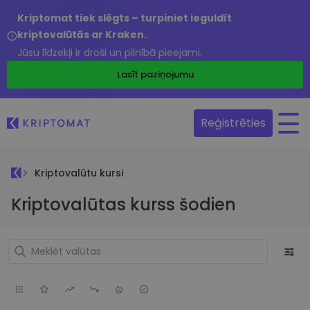
Kriptomat tiek slēgts – turpiniet ieguldīt
kriptovalūtās ar Kraken.
Jūsu līdzekļi ir droši un pilnībā pieejami.
Lasīt paziņojumu
Reģistrēties
Kriptovalūtu kursi
Kriptovalūtas kurss šodien