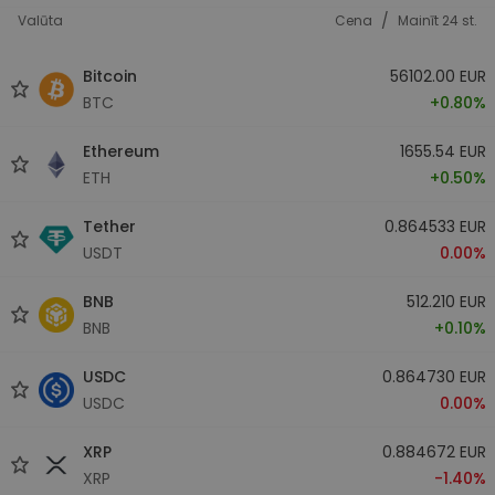
/
Valūta
Cena
Mainīt 24 st.
Bitcoin
56102.00 EUR
BTC
+0.80%
Ethereum
1655.54 EUR
ETH
+0.50%
Tether
0.864533 EUR
USDT
0.00%
BNB
512.210 EUR
BNB
+0.10%
USDC
0.864730 EUR
USDC
0.00%
XRP
0.884672 EUR
XRP
-1.40%