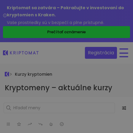
Kriptomat sa zatvára – Pokračujte v investovaní do
kryptomien s Kraken.
Vaše prostriedky sú v bezpečí a plne prístupné.
Prečítať oznámenie
Registrácia
Kurzy kryptomien
Kryptomeny – aktuálne kurzy