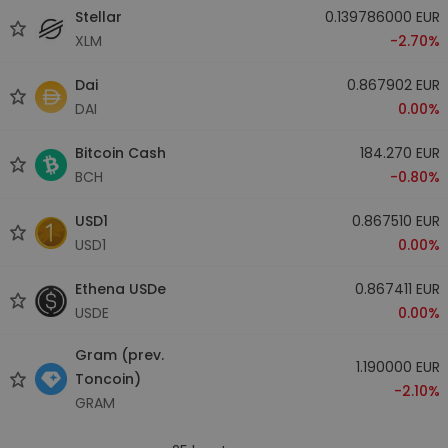
Stellar
0.139786000 EUR
XLM
-2.70%
Dai
0.867902 EUR
DAI
0.00%
Bitcoin Cash
184.270 EUR
BCH
-0.80%
USD1
0.867510 EUR
USD1
0.00%
Ethena USDe
0.867411 EUR
USDE
0.00%
Gram (prev.
1.190000 EUR
Toncoin)
-2.10%
GRAM