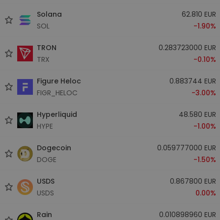
Solana
62.810 EUR
SOL
-1.90%
TRON
0.283723000 EUR
TRX
-0.10%
Figure Heloc
0.883744 EUR
FIGR_HELOC
-3.00%
Hyperliquid
48.580 EUR
HYPE
-1.00%
Dogecoin
0.059777000 EUR
DOGE
-1.50%
USDS
0.867800 EUR
USDS
0.00%
Rain
0.010898960 EUR