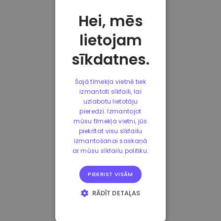
Hei, mēs
lietojam
sīkdatnes.
Šajā tīmekļa vietnē tiek
izmantoti sīkfaili, lai
uzlabotu lietotāju
pieredzi. Izmantojot
mūsu tīmekļa vietni, jūs
piekrītat visu sīkfailu
izmantošanai saskaņā
ar mūsu sīkfailu politiku.
PIEKRIST VISĀM
RĀDĪT DETAĻAS
STRIKTI
NEPIECIEŠAMIE