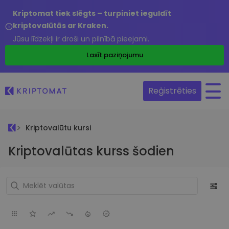
Kriptomat tiek slēgts – turpiniet ieguldīt
kriptovalūtās ar Kraken.
Jūsu līdzekļi ir droši un pilnībā pieejami.
Lasīt paziņojumu
Reģistrēties
Kriptovalūtu kursi
Kriptovalūtas kurss šodien