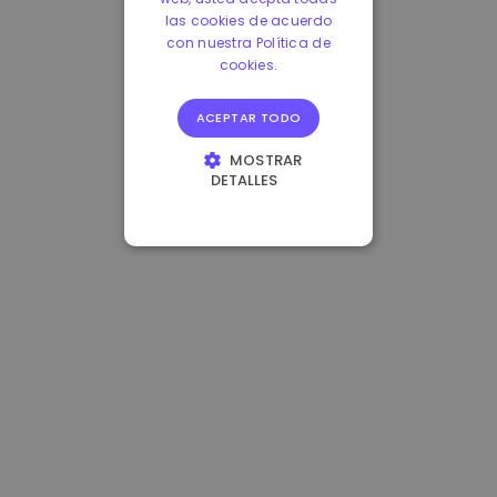
las cookies de acuerdo
con nuestra Política de
cookies.
ACEPTAR TODO
MOSTRAR
DETALLES
COOKIES
ESTRICTAMENTE
NECESARIAS
COOKIES DE
RENDIMIENTO
COOKIES DE
PREFERENCIAS
COOKIES DE
FUNCIONALIDAD