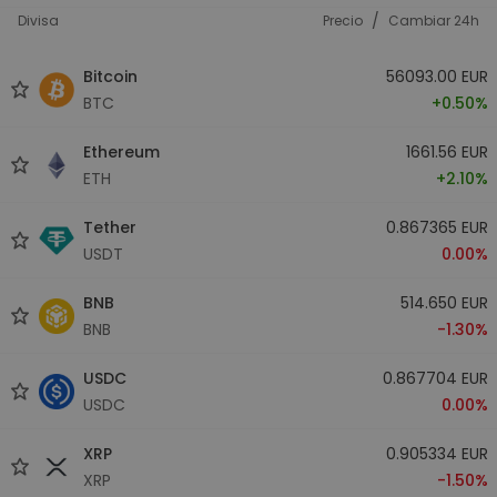
/
Divisa
Precio
Cambiar 24h
Bitcoin
56093.00 EUR
BTC
+0.50%
Ethereum
1661.56 EUR
ETH
+2.10%
Tether
0.867365 EUR
USDT
0.00%
BNB
514.650 EUR
BNB
-1.30%
USDC
0.867704 EUR
USDC
0.00%
XRP
0.905334 EUR
XRP
-1.50%