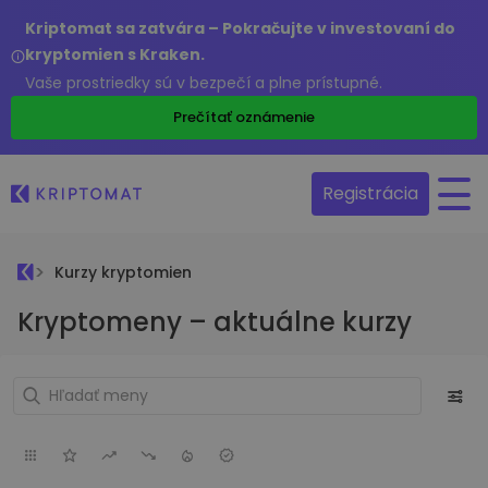
Kriptomat sa zatvára – Pokračujte v investovaní do
kryptomien s Kraken.
Vaše prostriedky sú v bezpečí a plne prístupné.
Prečítať oznámenie
Registrácia
Kurzy kryptomien
Kryptomeny – aktuálne kurzy