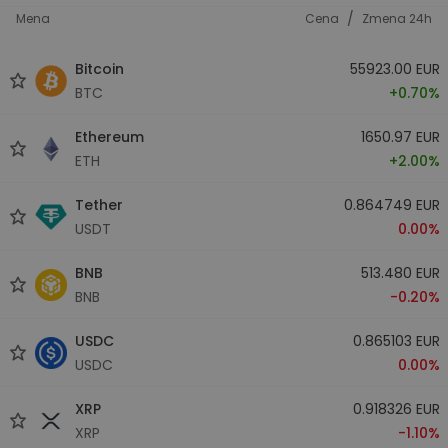
/
Mena
Cena
Zmena 24h
Bitcoin
55923.00 EUR
BTC
+0.70%
Ethereum
1650.97 EUR
ETH
+2.00%
Tether
0.864749 EUR
USDT
0.00%
BNB
513.480 EUR
BNB
-0.20%
USDC
0.865103 EUR
USDC
0.00%
XRP
0.918326 EUR
XRP
-1.10%