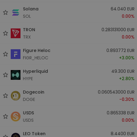
Solana
64.040 EUR
SOL
0.00%
TRON
0.283131000 EUR
TRX
0.00%
Figure Heloc
0.893772 EUR
FIGR_HELOC
+3.00%
Hyperliquid
49.300 EUR
HYPE
+2.80%
Dogecoin
0.060543000 EUR
DOGE
-0.30%
USDS
0.865338 EUR
USDS
0.00%
LEO Token
8.4400 EUR