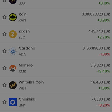
LEO
+0.10%
Rain
0.010873320 EUR
RAIN
+0.90%
Zcash
445.740 EUR
ZEC
+2.70%
Cardano
0.166319000 EUR
ADA
-1.00%
Monero
316.820 EUR
XMR
+3.40%
WhiteBIT Coin
48.460 EUR
WBT
+1.00%
Chainlink
7.0500 EUR
LINK
-0.20%