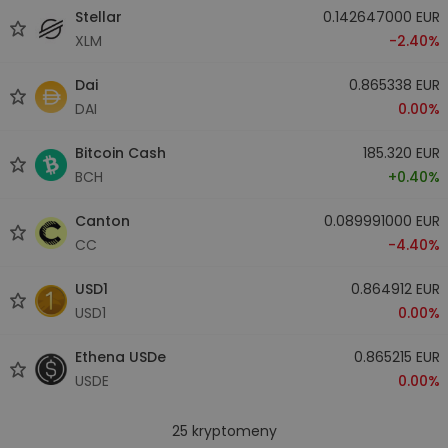
Stellar
0.142647000 EUR
XLM
-2.40%
Dai
0.865338 EUR
DAI
0.00%
Bitcoin Cash
185.320 EUR
BCH
+0.40%
Canton
0.089991000 EUR
CC
-4.40%
USD1
0.864912 EUR
USD1
0.00%
Ethena USDe
0.865215 EUR
USDE
0.00%
25
kryptomeny