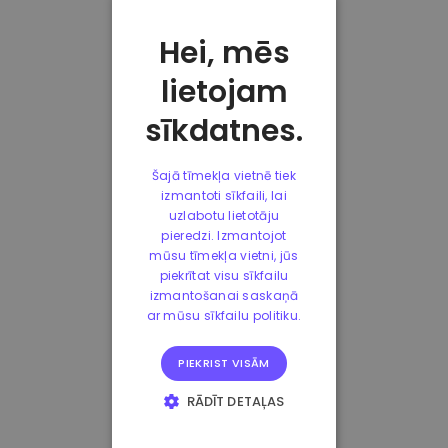
Hei, mēs
lietojam
sīkdatnes.
Šajā tīmekļa vietnē tiek
izmantoti sīkfaili, lai
uzlabotu lietotāju
pieredzi. Izmantojot
mūsu tīmekļa vietni, jūs
piekrītat visu sīkfailu
izmantošanai saskaņā
ar mūsu sīkfailu politiku.
PIEKRIST VISĀM
RĀDĪT DETAĻAS
STRIKTI