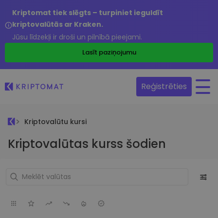
Kriptomat tiek slēgts – turpiniet ieguldīt
kriptovalūtās ar Kraken.
Jūsu līdzekļi ir droši un pilnībā pieejami.
Lasīt paziņojumu
Reģistrēties
Kriptovalūtu kursi
Kriptovalūtas kurss šodien