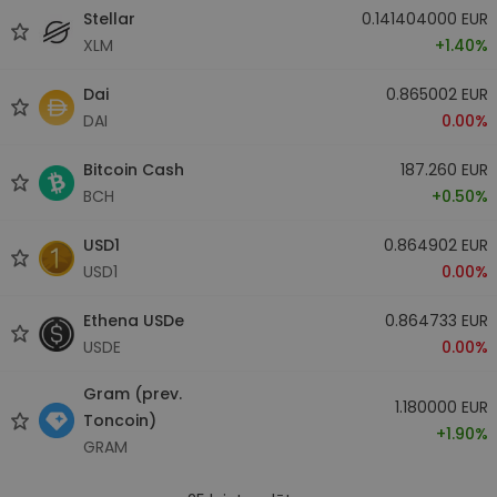
Stellar
0.141404000 EUR
XLM
+1.40%
Dai
0.865002 EUR
DAI
0.00%
Bitcoin Cash
187.260 EUR
BCH
+0.50%
USD1
0.864902 EUR
USD1
0.00%
Ethena USDe
0.864733 EUR
USDE
0.00%
Gram (prev.
1.180000 EUR
Toncoin)
+1.90%
GRAM