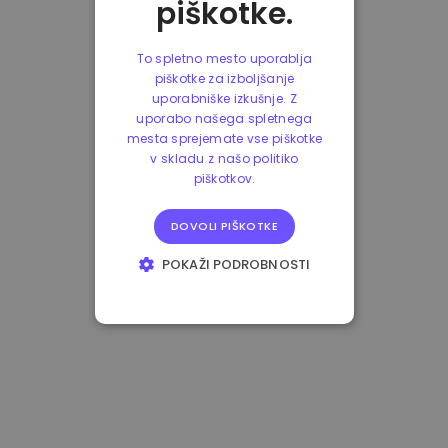
piškotke.
To spletno mesto uporablja
piškotke za izboljšanje
uporabniške izkušnje. Z
uporabo našega spletnega
mesta sprejemate vse piškotke
v skladu z našo politiko
piškotkov.
DOVOLI PIŠKOTKE
POKAŽI PODROBNOSTI
NUJNO POTREBNI
IZVEDBENI
CILJANJE
FUNKCIONALNOST