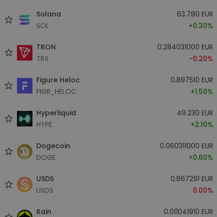
Solana
63.780 EUR
SOL
+0.30%
TRON
0.284031000 EUR
TRX
-0.20%
Figure Heloc
0.897510 EUR
FIGR_HELOC
+1.50%
Hyperliquid
49.230 EUR
HYPE
+2.10%
Dogecoin
0.060311000 EUR
DOGE
+0.60%
USDS
0.867291 EUR
USDS
0.00%
Rain
0.011041910 EUR