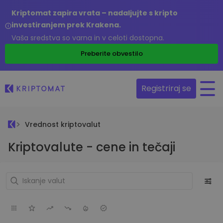
Kriptomat zapira vrata – nadaljujte s kripto
investiranjem prek Krakena.
Vaša sredstva so varna in v celoti dostopna.
Preberite obvestilo
Registriraj se
Vrednost kriptovalut
Kriptovalute - cene in tečaji