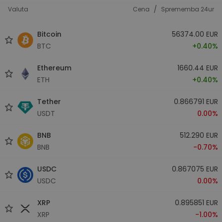
/
Valuta
Cena
Sprememba 24ur
Bitcoin
56374.00 EUR
BTC
+0.40%
Ethereum
1660.44 EUR
ETH
+0.40%
Tether
0.866791 EUR
USDT
0.00%
BNB
512.290 EUR
BNB
-0.70%
USDC
0.867075 EUR
USDC
0.00%
XRP
0.895851 EUR
XRP
-1.00%