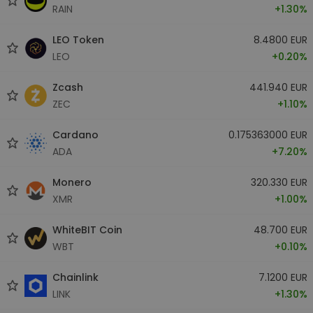
RAIN
+1.30%
LEO Token
8.4800 EUR
LEO
+0.20%
Zcash
441.940 EUR
ZEC
+1.10%
Cardano
0.175363000 EUR
ADA
+7.20%
Monero
320.330 EUR
XMR
+1.00%
WhiteBIT Coin
48.700 EUR
WBT
+0.10%
Chainlink
7.1200 EUR
LINK
+1.30%