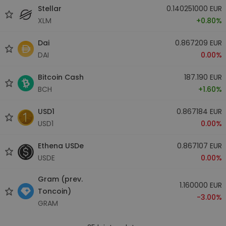
Stellar
0.140251000 EUR
XLM
+0.80%
Dai
0.867209 EUR
DAI
0.00%
Bitcoin Cash
187.190 EUR
BCH
+1.60%
USD1
0.867184 EUR
USD1
0.00%
Ethena USDe
0.867107 EUR
USDE
0.00%
Gram (prev.
1.160000 EUR
Toncoin)
-3.00%
GRAM