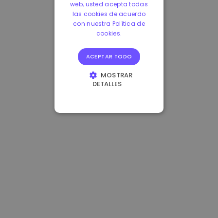
web, usted acepta todas
las cookies de acuerdo
con nuestra Política de
cookies.
ACEPTAR TODO
MOSTRAR
DETALLES
COOKIES
ESTRICTAMENTE
NECESARIAS
COOKIES DE
RENDIMIENTO
COOKIES DE
PREFERENCIAS
COOKIES DE
FUNCIONALIDAD