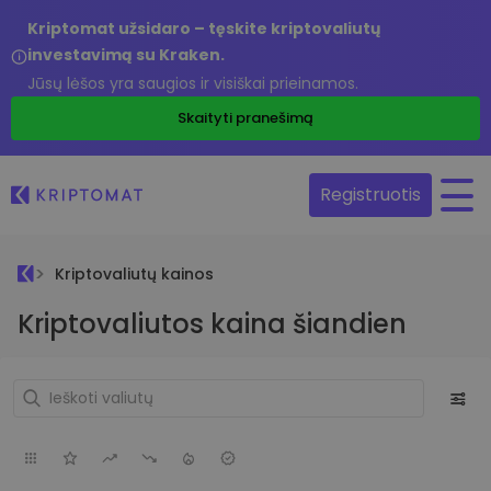
Kriptomat užsidaro – tęskite kriptovaliutų
investavimą su Kraken.
Jūsų lėšos yra saugios ir visiškai prieinamos.
Skaityti pranešimą
Registruotis
Kriptovaliutų kainos
Kriptovaliutos kaina šiandien