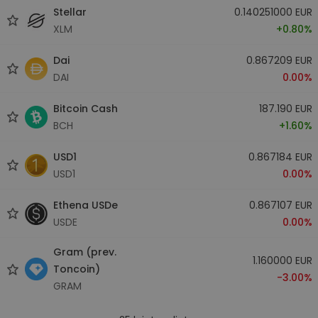
Stellar
0.140251000 EUR
XLM
+0.80%
Dai
0.867209 EUR
DAI
0.00%
Bitcoin Cash
187.190 EUR
BCH
+1.60%
USD1
0.867184 EUR
USD1
0.00%
Ethena USDe
0.867107 EUR
USDE
0.00%
Gram (prev.
1.160000 EUR
Toncoin)
-3.00%
GRAM