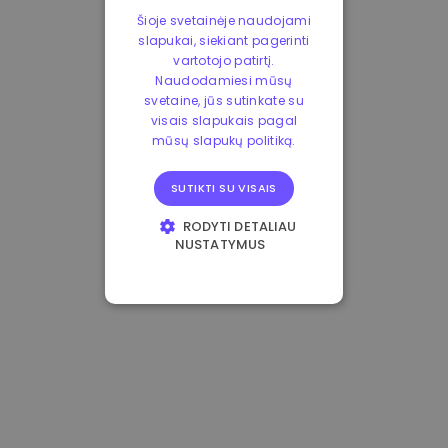
Šioje svetainėje naudojami
slapukai, siekiant pagerinti
vartotojo patirtį.
Naudodamiesi mūsų
svetaine, jūs sutinkate su
visais slapukais pagal
mūsų slapukų politiką.
SUTIKTI SU VISAIS
RODYTI DETALIAU
NUSTATYMUS
BŪTINIEJI
VEIKIMĄ GERINANTYS
TIKSLINIAI
FUNKCINIAI