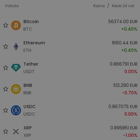
/
Valiuta
Kaina
Keisti 24 val.
Bitcoin
56374.00 EUR
BTC
+0.40%
Ethereum
1660.44 EUR
ETH
+0.40%
Tether
0.866791 EUR
USDT
0.00%
BNB
512.290 EUR
BNB
-0.70%
USDC
0.867075 EUR
USDC
0.00%
XRP
0.895851 EUR
XRP
-1.00%