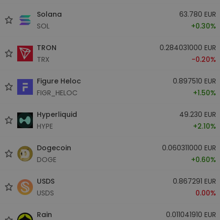
Solana
63.780 EUR
SOL
+0.30%
TRON
0.284031000 EUR
TRX
-0.20%
Figure Heloc
0.897510 EUR
FIGR_HELOC
+1.50%
Hyperliquid
49.230 EUR
HYPE
+2.10%
Dogecoin
0.060311000 EUR
DOGE
+0.60%
USDS
0.867291 EUR
USDS
0.00%
Rain
0.011041910 EUR