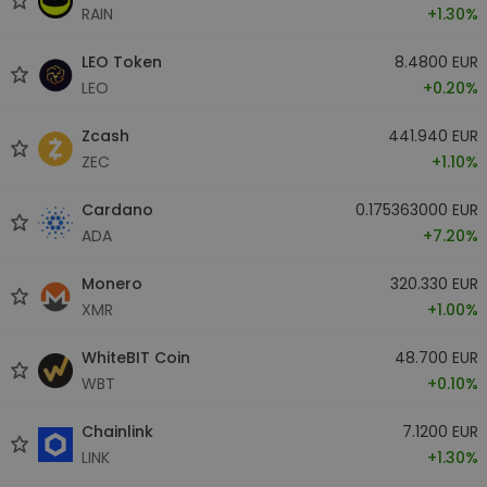
RAIN
+1.30%
LEO Token
8.4800 EUR
LEO
+0.20%
Zcash
441.940 EUR
ZEC
+1.10%
Cardano
0.175363000 EUR
ADA
+7.20%
Monero
320.330 EUR
XMR
+1.00%
WhiteBIT Coin
48.700 EUR
WBT
+0.10%
Chainlink
7.1200 EUR
LINK
+1.30%