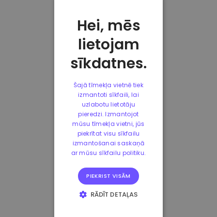
Hei, mēs
lietojam
sīkdatnes.
Šajā tīmekļa vietnē tiek
izmantoti sīkfaili, lai
uzlabotu lietotāju
pieredzi. Izmantojot
mūsu tīmekļa vietni, jūs
piekrītat visu sīkfailu
izmantošanai saskaņā
ar mūsu sīkfailu politiku.
PIEKRIST VISĀM
RĀDĪT DETAĻAS
STRIKTI