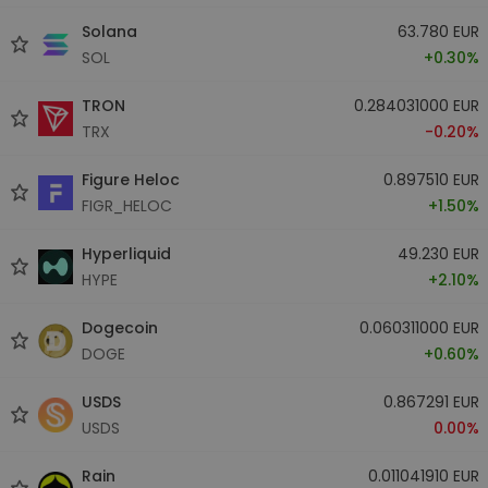
Solana
63.780 EUR
SOL
+0.30%
TRON
0.284031000 EUR
TRX
-0.20%
Figure Heloc
0.897510 EUR
FIGR_HELOC
+1.50%
Hyperliquid
49.230 EUR
HYPE
+2.10%
Dogecoin
0.060311000 EUR
DOGE
+0.60%
USDS
0.867291 EUR
USDS
0.00%
Rain
0.011041910 EUR