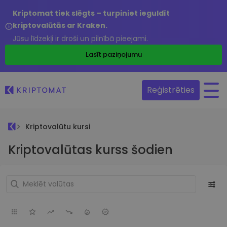
Kriptomat tiek slēgts – turpiniet ieguldīt
kriptovalūtās ar Kraken.
Jūsu līdzekļi ir droši un pilnībā pieejami.
Lasīt paziņojumu
Reģistrēties
Kriptovalūtu kursi
Kriptovalūtas kurss šodien