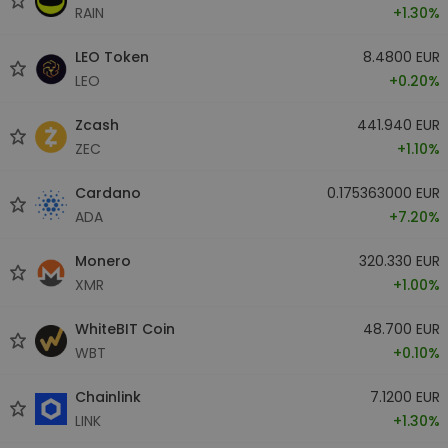
RAIN
+1.30%
LEO Token
8.4800 EUR
LEO
+0.20%
Zcash
441.940 EUR
ZEC
+1.10%
Cardano
0.175363000 EUR
ADA
+7.20%
Monero
320.330 EUR
XMR
+1.00%
WhiteBIT Coin
48.700 EUR
WBT
+0.10%
Chainlink
7.1200 EUR
LINK
+1.30%