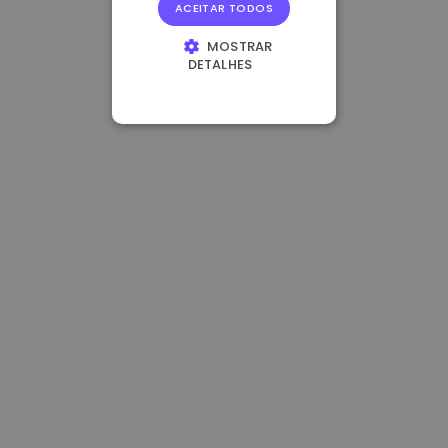
ACEITAR TODOS
MOSTRAR
DETALHES
ESTRITAMENTE
NECESSÁRIOS
DESEMPENHO
DIRECIONAMENTO
FUNCIONALIDADE