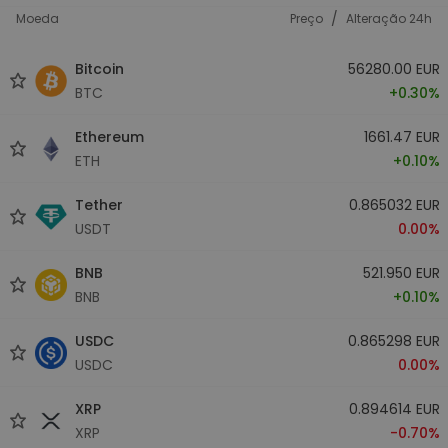
/
Moeda
Preço
Alteração 24h
Bitcoin
56280.00 EUR
BTC
+0.30%
Ethereum
1661.47 EUR
ETH
+0.10%
Tether
0.865032 EUR
USDT
0.00%
BNB
521.950 EUR
BNB
+0.10%
USDC
0.865298 EUR
USDC
0.00%
XRP
0.894614 EUR
XRP
-0.70%