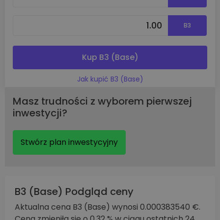
B3
Kup B3 (Base)
Jak kupić B3 (Base)
Masz trudności z wyborem pierwszej
inwestycji?
Stwórz plan inwestycyjny
B3 (Base) Podgląd ceny
Aktualna cena B3 (Base) wynosi 0.000383540 €.
Cena zmieniła się o 0.32 % w ciągu ostatnich 24