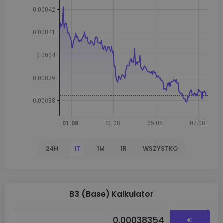
24H
1T
1M
1R
WSZYSTKO
B3 (Base) Kalkulator
€