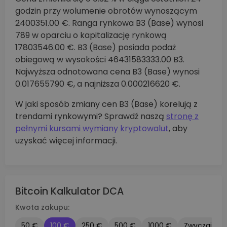
godzin przy wolumenie obrotów wynoszącym
2400351.00 €. Ranga rynkowa B3 (Base) wynosi
789 w oparciu o kapitalizację rynkową
17803546.00 €. B3 (Base) posiada podaż
obiegową w wysokości 46431583333.00 B3.
Najwyższa odnotowana cena B3 (Base) wynosi
0.017655790 €, a najniższa 0.000216620 €.
W jaki sposób zmiany cen B3 (Base) korelują z
trendami rynkowymi? Sprawdź naszą
stronę z
pełnymi kursami wymiany kryptowalut
, aby
uzyskać więcej informacji.
Bitcoin Kalkulator DCA
Kwota zakupu:
50 €
100 €
250 €
500 €
1000 €
Zwyczaj