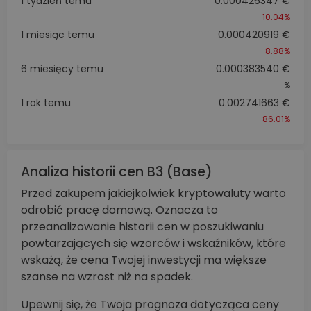
1 tydzień temu
0.000426347 €
-10.04%
1 miesiąc temu
0.000420919 €
-8.88%
6 miesięcy temu
0.000383540 €
%
1 rok temu
0.002741663 €
-86.01%
Analiza historii cen B3 (Base)
Przed zakupem jakiejkolwiek kryptowaluty warto
odrobić pracę domową. Oznacza to
przeanalizowanie historii cen w poszukiwaniu
powtarzających się wzorców i wskaźników, które
wskażą, że cena Twojej inwestycji ma większe
szanse na wzrost niż na spadek.
Upewnij się, że Twoja prognoza dotycząca ceny