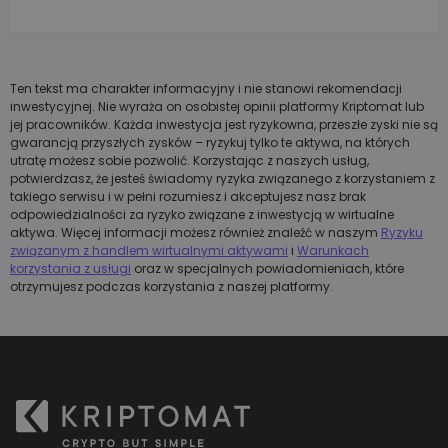
Ten tekst ma charakter informacyjny i nie stanowi rekomendacji
inwestycyjnej. Nie wyraża on osobistej opinii platformy Kriptomat lub
jej pracowników. Każda inwestycja jest ryzykowna, przeszłe zyski nie są
gwarancją przyszłych zysków – ryzykuj tylko te aktywa, na których
utratę możesz sobie pozwolić. Korzystając z naszych usług,
potwierdzasz, że jesteś świadomy ryzyka związanego z korzystaniem z
takiego serwisu i w pełni rozumiesz i akceptujesz nasz brak
odpowiedzialności za ryzyko związane z inwestycją w wirtualne
aktywa. Więcej informacji możesz również znaleźć w naszym
Ryzyku
związanym z handlem wirtualnymi aktywami
i
Warunkach
korzystania z usługi
oraz w specjalnych powiadomieniach, które
otrzymujesz podczas korzystania z naszej platformy.