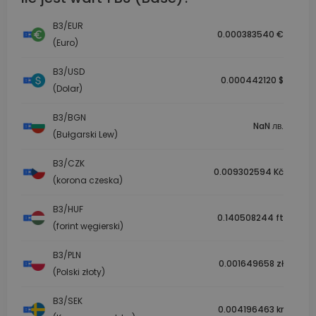
B3/EUR
0.000383540 €
(Euro)
B3/USD
0.000442120 $
(Dolar)
B3/BGN
NaN лв.
(Bułgarski Lew)
B3/CZK
0.009302594 Kč
(korona czeska)
B3/HUF
0.140508244 ft
(forint węgierski)
B3/PLN
0.001649658 zł
(Polski złoty)
B3/SEK
0.004196463 kr