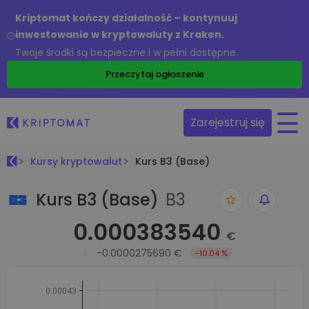
Kriptomat kończy działalność – kontynuuj
inwestowanie w kryptowaluty z Kraken.
Twoje środki są bezpieczne i w pełni dostępne.
Przeczytaj ogłoszenie
Zarejestruj się
Kursy kryptowalut
Kurs B3 (Base)
Kurs B3 (Base)
B3
0.000383540
€
-0.0000275690 €
-10.04 %