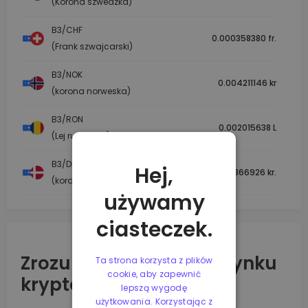
(Korona szwedzka)
B3/CHF
0.000358380 fr.
(Frank szwajcarski)
B3/NOK
0.004211146 kr
(korona norweska)
B3/RON
0.002015638 L
(Lej rumuński)
B3/DKK
Hej,
0.002866926 kr.
(korona duńska)
używamy
ciasteczek.
Zrozumienie dynamiki rynku
Ta strona korzysta z plików
cookie, aby zapewnić
kryptowalut
lepszą wygodę
użytkowania. Korzystając z