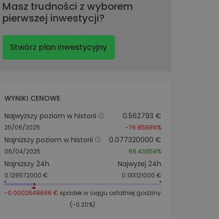
Masz trudności z wyborem
pierwszej inwestycji?
Stwórz plan inwestycyjny
WYNIKI CENOWE
Najwyższy poziom w historii
0.562793 €
25/06/2025
-76.85889%
Najniższy poziom w historii
0.077320000 €
06/04/2025
68.43859%
Najniższy 24h
Najwyżej 24h
0.129572000 €
0.133121000 €
-0.0002648666 €
spadek w ciągu ostatniej godziny
(-0.20%)