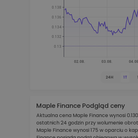
Explorer inwestycji
Znajdź swoją strategię krypto
24H
1T
Maple Finance Podgląd ceny
Aktualna cena Maple Finance wynosi 0.1302
ostatnich 24 godzin przy wolumenie obr
Maple Finance wynosi 175 w oparciu o kap
Finance posiada podaż obiegową w wysoko