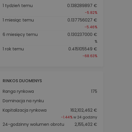
1 tydzień temu
0.138289897 €
-5.82%
1 miesiąc temu
0.137756027 €
-5.46%
6 miesięcy temu
0.130237000 €
%
1 rok temu
0.415105549 €
-68.63%
RINKOS DUOMENYS
Ranga rynkowa
175
Dominacja na rynku
Kapitalizacja rynkowa
162,102,462 €
-1.44%
w 24 godziny
24-godzinny wolumen obrotu
2,155,402 €