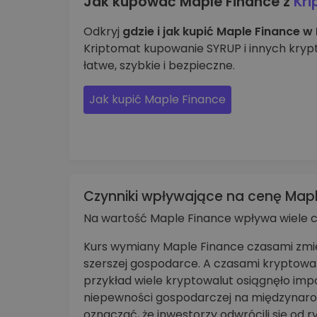
Jak kupować Maple Finance z
Kri
Odkryj
gdzie i jak kupić Maple Finance w
Kriptomat kupowanie SYRUP i innych krypt
łatwe, szybkie i bezpieczne.
Jak kupić Maple Finance
Czynniki wpływające na cenę Map
Na wartość Maple Finance wpływa wiele c
Kurs wymiany Maple Finance czasami zmi
szerszej gospodarce. A czasami kryptowal
przykład wiele kryptowalut osiągnęło im
niepewności gospodarczej na międzynaro
oznaczać, że inwestorzy odwrócili się od r