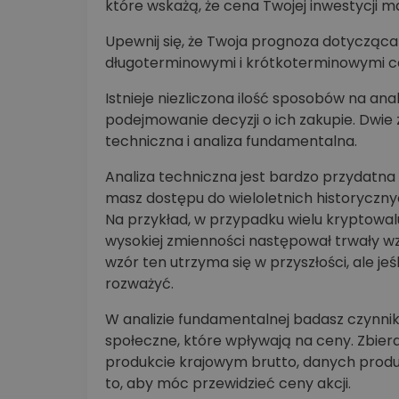
które wskażą, że cena Twojej inwestycji m
Upewnij się, że Twoja prognoza dotycząca
długoterminowymi i krótkoterminowymi c
Istnieje niezliczona ilość sposobów na an
podejmowanie decyzji o ich zakupie. Dwie
techniczna i analiza fundamentalna.
Analiza techniczna jest bardzo przydatna 
masz dostępu do wieloletnich historycz
Na przykład, w przypadku wielu kryptowa
wysokiej zmienności następował trwały w
wzór ten utrzyma się w przyszłości, ale je
rozważyć.
W analizie fundamentalnej badasz czynniki
społeczne, które wpływają na ceny. Zbie
produkcie krajowym brutto, danych produ
to, aby móc przewidzieć ceny akcji.