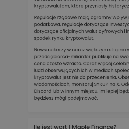
kryptowalutom, które przyniosły historyc
Regulacje rządowe mają ogromny wpływ na
podatkowa, regulacje dotyczące inwestycj
dotyczące oficjalnych walut cyfrowych i
spadek rynku kryptowalut.
Newsmakerzy w coraz większym stopniu w
przedsiębiorca-miliarder publikuje na sw
cena często wzrasta. Coraz więcej celeb
ludzi obserwujących ich w mediach społ
kryptowalut jest nie do przecenienia. Ob
wiadomościach, monitoruj SYRUP na X. Od
Discord lub w innym miejscu. Im lepiej bę
będziesz mógł podejmować.
Ile jest wart 1 Maple Finance?