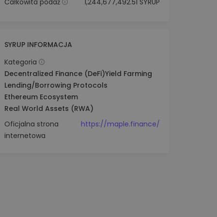
Całkowita podaż
1,244,677,492.51 SYRUP
SYRUP INFORMACJA
Kategoria
Decentralized Finance (DeFi)
Yield Farming
Lending/Borrowing Protocols
Ethereum Ecosystem
Real World Assets (RWA)
Oficjalna strona
https://maple.finance/
internetowa