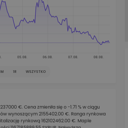
walut
1M
1R
WSZYSTKO
37000 €. Cena zmieniła się o -1.71 % w ciągu
otów wynoszącym 2155402.00 €. Ranga rynkowa
italizację rynkową 162102462.00 €. Maple
ści 1167185889.55 SYRUP. Najwyższa