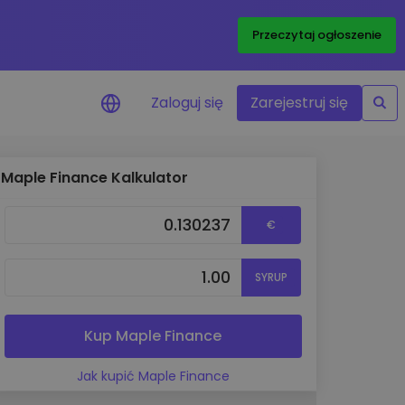
Przeczytaj ogłoszenie
Zaloguj się
Zarejestruj się
Maple Finance Kalkulator
enowe
je cen ulubionych
€
czasie rzeczywistym
aj aktywa
SYRUP
liwości inwestycyjne
ortfolio
na obserwacja
Kup Maple Finance
ąca optymalne wyniki
Jak kupić Maple Finance