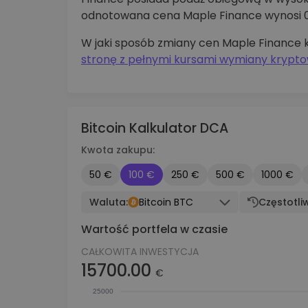
odnotowana cena Maple Finance wynosi 0.
W jaki sposób zmiany cen Maple Finance 
stronę z pełnymi kursami wymiany krypto
Bitcoin Kalkulator DCA
Kwota zakupu:
50 €
100 €
250 €
500 €
1000 €
Waluta:
Bitcoin BTC
Częstotli
Wartość portfela w czasie
CAŁKOWITA INWESTYCJA
15700.00
€
25000