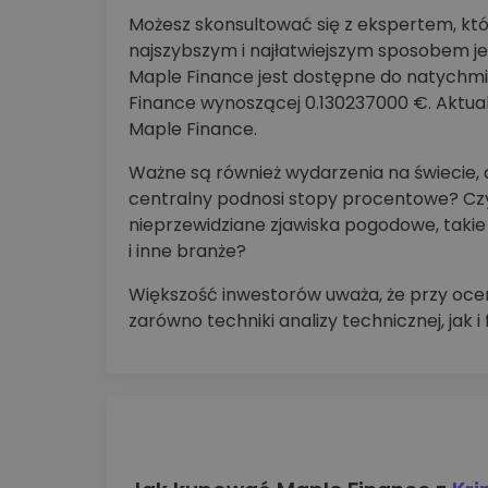
Możesz skonsultować się z ekspertem, któ
najszybszym i najłatwiejszym sposobem je
Maple Finance jest dostępne do natychm
Finance wynoszącej 0.130237000 €. Aktua
Maple Finance.
Ważne są również wydarzenia na świecie,
centralny podnosi stopy procentowe? Czy 
nieprzewidziane zjawiska pogodowe, takie j
i inne branże?
Większość inwestorów uważa, że przy ocen
zarówno techniki analizy technicznej, jak 