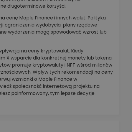
zne długoterminowe korzyści.
 cenę Maple Finance i innych walut. Polityka
i, ograniczenia wydobycia, plany rządowe
 inne wydarzenia mogą spowodować wzrost lub
pływają na ceny kryptowalut. Kiedy
oim X wsparcie dla konkretnej monety lub tokena,
rytów promuje kryptowaluty i NFT wśród milionów
ecznościowych. Wpływ tych rekomendacji na ceny
serwuj wzmianki o Maple Finance w
wiedź społeczność internetową projektu na
dziesz poinformowany, tym lepsze decyzje