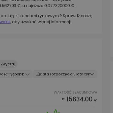
562793 €, a najniższa 0.077320000 €.
korelują z trendami rynkowymi? Sprawdź naszą
walut
, aby uzyskać więcej informacji.
Zwyczaj
wość:
Tygodnik
Data rozpoczęcia:
3 lata temu
WARTOŚĆ SZACUNKOWA
≈ 15634.00
€