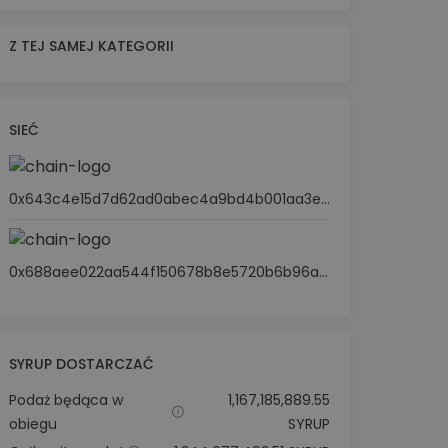
Z TEJ SAMEJ KATEGORII
SIEĆ
0x643c4e15d7d62ad0abec4a9bd4b001aa3ef52d66
0x688aee022aa544f150678b8e5720b6b96a9e9a2f
SYRUP DOSTARCZAĆ
Podaż będąca w
1,167,185,889.55
obiegu
SYRUP