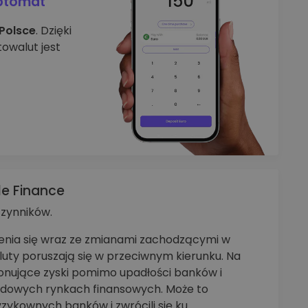
ptomat
 Polsce
. Dzięki
owalut jest
le Finance
zynników.
enia się wraz ze zmianami zachodzącymi w
uty poruszają się w przeciwnym kierunku. Na
ponujące zyski pomimo upadłości banków i
dowych rynkach finansowych. Może to
yzykownych banków i zwrócili się ku