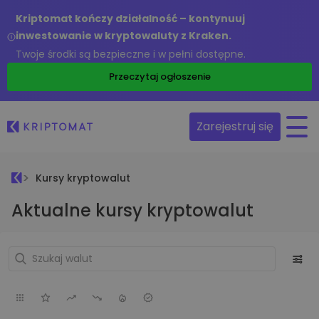
Kriptomat kończy działalność – kontynuuj
inwestowanie w kryptowaluty z Kraken.
Twoje środki są bezpieczne i w pełni dostępne.
Przeczytaj ogłoszenie
Zarejestruj się
Kursy kryptowalut
Aktualne kursy kryptowalut