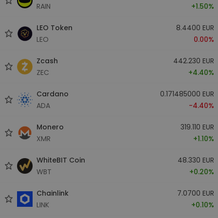
RAIN
+1.50%
LEO Token
8.4400 EUR
LEO
0.00%
Zcash
442.230 EUR
ZEC
+4.40%
Cardano
0.171485000 EUR
ADA
-4.40%
Monero
319.110 EUR
XMR
+1.10%
WhiteBIT Coin
48.330 EUR
WBT
+0.20%
Chainlink
7.0700 EUR
LINK
+0.10%