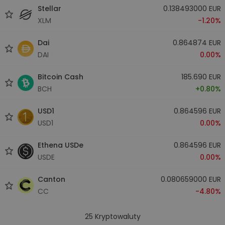
Stellar
0.138493000 EUR
XLM
-1.20%
Dai
0.864874 EUR
DAI
0.00%
Bitcoin Cash
185.690 EUR
BCH
+0.80%
USD1
0.864596 EUR
USD1
0.00%
Ethena USDe
0.864596 EUR
USDE
0.00%
Canton
0.080659000 EUR
CC
-4.80%
25
Kryptowaluty