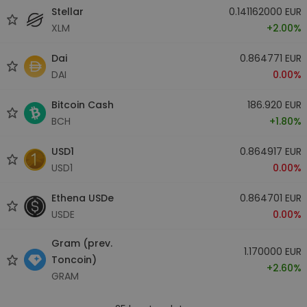
Stellar
0.141162000 EUR
XLM
+2.00%
Dai
0.864771 EUR
DAI
0.00%
Bitcoin Cash
186.920 EUR
BCH
+1.80%
USD1
0.864917 EUR
USD1
0.00%
Ethena USDe
0.864701 EUR
USDE
0.00%
Gram (prev.
1.170000 EUR
Toncoin)
+2.60%
GRAM