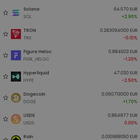
Solana
64.570 EUR
SOL
+2.90%
TRON
0.283094000 EUR
TRX
-0.10%
Figure Heloc
0.884503 EUR
FIGR_HELOC
-1.20%
Hyperliquid
47.030 EUR
HYPE
-2.50%
Dogecoin
0.060713000 EUR
DOGE
+1.70%
USDS
0.864877 EUR
USDS
0.00%
Rain
0.010988050 EUR