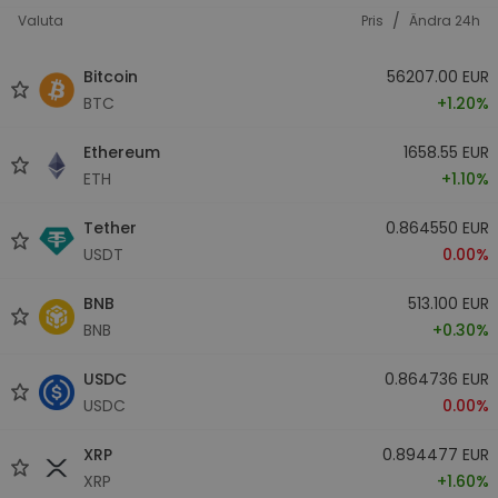
/
Valuta
Pris
Ändra 24h
Bitcoin
56207.00 EUR
BTC
+1.20%
Ethereum
1658.55 EUR
ETH
+1.10%
Tether
0.864550 EUR
USDT
0.00%
BNB
513.100 EUR
BNB
+0.30%
USDC
0.864736 EUR
USDC
0.00%
XRP
0.894477 EUR
XRP
+1.60%