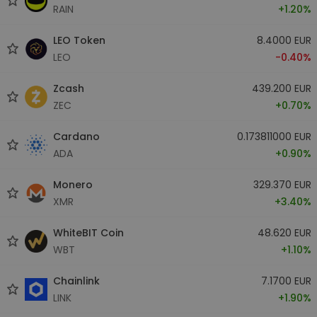
RAIN
+1.20%
LEO Token
8.4000 EUR
LEO
-0.40%
Zcash
439.200 EUR
ZEC
+0.70%
Cardano
0.173811000 EUR
ADA
+0.90%
Monero
329.370 EUR
XMR
+3.40%
WhiteBIT Coin
48.620 EUR
WBT
+1.10%
Chainlink
7.1700 EUR
LINK
+1.90%