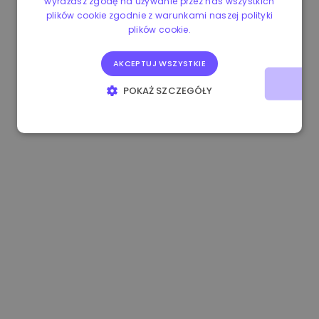
wyrażasz zgodę na używanie przez nas wszystkich
plików cookie zgodnie z warunkami naszej polityki
1.160000 €
-3.00%
3.2B €
plików cookie.
AKCEPTUJ WSZYSTKIE
POKAŻ SZCZEGÓŁY
NIEZBĘDNE
WYDAJNOŚĆ
TARGETOWANIE
FUNKCJONALNOŚĆ