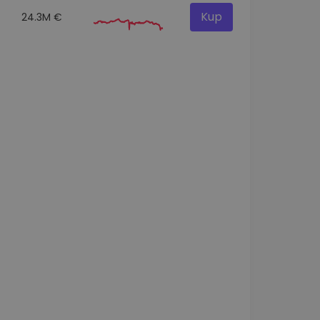
Kup
24.3M €