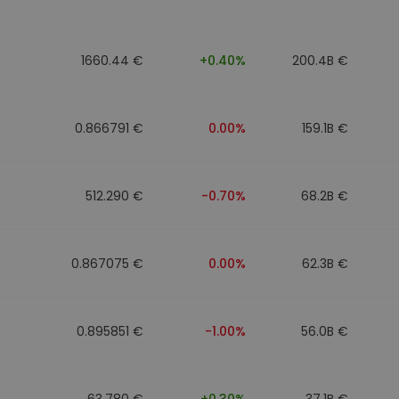
walut
1660.44 €
+0.40%
200.4B €
0.866791 €
0.00%
159.1B €
512.290 €
-0.70%
68.2B €
0.867075 €
0.00%
62.3B €
0.895851 €
-1.00%
56.0B €
63.780 €
+0.30%
37.1B €