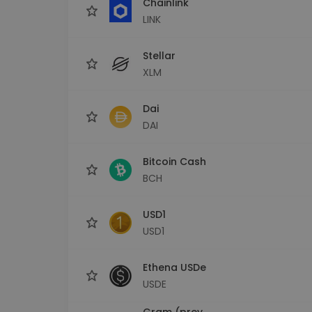
Chainlink
LINK
Stellar
XLM
Dai
DAI
Bitcoin Cash
BCH
USD1
USD1
Ethena USDe
USDE
Gram (prev.