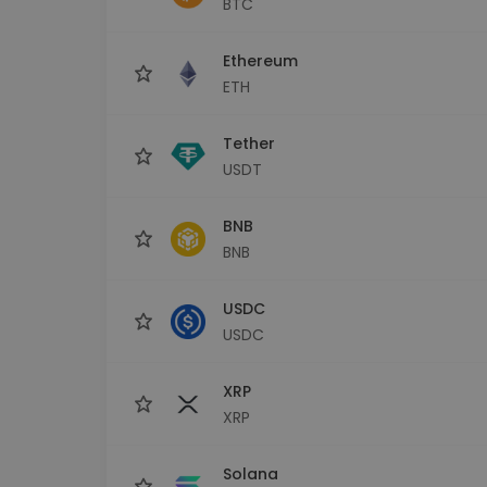
BTC
Explorer inwestycji
Znajdź swoją strategię krypto
Ethereum
ETH
Tether
USDT
BNB
BNB
USDC
USDC
XRP
XRP
Solana