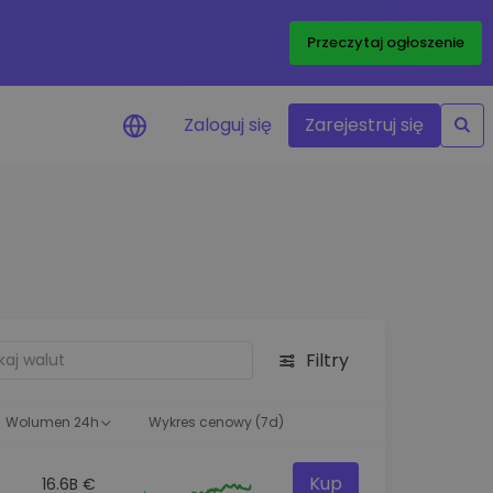
Przeczytaj ogłoszenie
Zaloguj się
Zarejestruj się
enowe
je cen ulubionych
czasie rzeczywistym
aj aktywa
liwości inwestycyjne
Filtry
ortfolio
na obserwacja
ąca optymalne wyniki
Wolumen 24h
Wykres cenowy (7d)
Kup
16.6B €