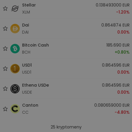
Stellar
0.138493000 EUR
XLM
-1.20%
Dai
0.864874 EUR
DAI
0.00%
Bitcoin Cash
185.690 EUR
BCH
+0.80%
USD1
0.864596 EUR
USD1
0.00%
Ethena USDe
0.864596 EUR
USDE
0.00%
Canton
0.080659000 EUR
CC
-4.80%
25
kryptomeny