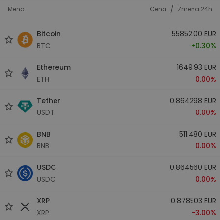
/
Mena
Cena
Zmena 24h
Bitcoin
55852.00 EUR
BTC
+0.30%
Ethereum
1649.93 EUR
ETH
0.00%
Tether
0.864298 EUR
USDT
0.00%
BNB
511.480 EUR
BNB
0.00%
USDC
0.864560 EUR
USDC
0.00%
XRP
0.878503 EUR
XRP
-3.00%