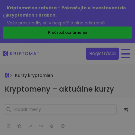
Kriptomat sa zatvára – Pokračujte v investovaní do
kryptomien s Kraken.
Vaše prostriedky sú v bezpečí a plne prístupné.
Prečítať oznámenie
Registrácia
Kurzy kryptomien
Kryptomeny – aktuálne kurzy