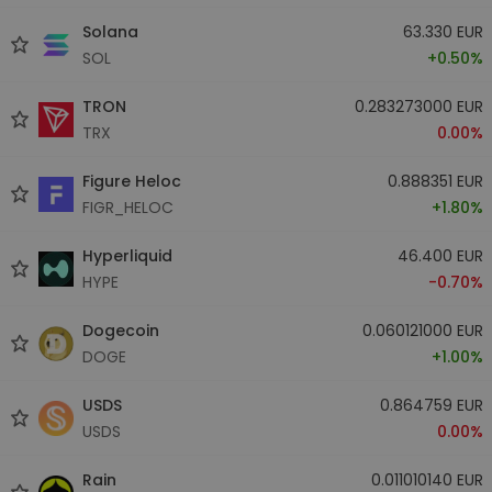
Solana
63.330 EUR
SOL
+0.50%
TRON
0.283273000 EUR
TRX
0.00%
Figure Heloc
0.888351 EUR
FIGR_HELOC
+1.80%
Hyperliquid
46.400 EUR
HYPE
-0.70%
Dogecoin
0.060121000 EUR
DOGE
+1.00%
USDS
0.864759 EUR
USDS
0.00%
Rain
0.011010140 EUR