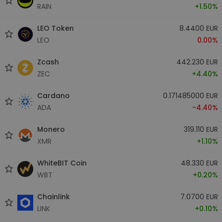
RAIN
+1.50%
LEO Token
8.4400 EUR
LEO
0.00%
Zcash
442.230 EUR
ZEC
+4.40%
Cardano
0.171485000 EUR
ADA
-4.40%
Monero
319.110 EUR
XMR
+1.10%
WhiteBIT Coin
48.330 EUR
WBT
+0.20%
Chainlink
7.0700 EUR
LINK
+0.10%