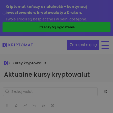
Kriptomat kończy działalność – kontynuuj
inwestowanie w kryptowaluty z Kraken.
Twoje środki są bezpieczne i w pełni dostępne.
Przeczytaj ogłoszenie
Zarejestruj się
Kursy kryptowalut
Aktualne kursy kryptowalut