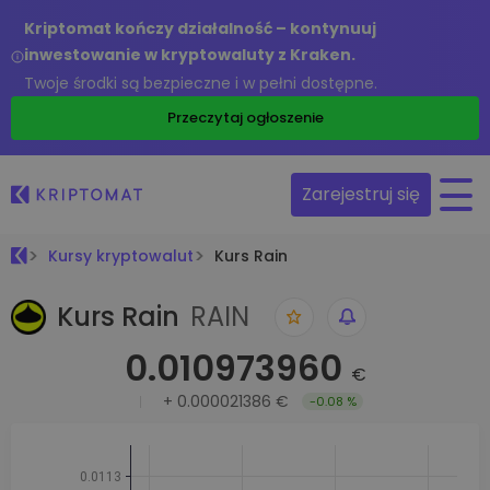
Kriptomat kończy działalność – kontynuuj
inwestowanie w kryptowaluty z Kraken.
Twoje środki są bezpieczne i w pełni dostępne.
Przeczytaj ogłoszenie
Zarejestruj się
Kursy kryptowalut
Kurs Rain
Kurs Rain
RAIN
0.010973960
€
+
0.000021386 €
-0.08 %