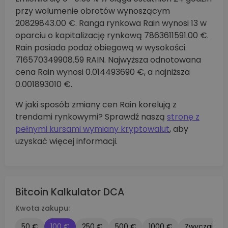
przy wolumenie obrotów wynoszącym
20829843.00 €. Ranga rynkowa Rain wynosi 13 w
oparciu o kapitalizację rynkową 7863611591.00 €.
Rain posiada podaż obiegową w wysokości
716570349908.59 RAIN. Najwyższa odnotowana
cena Rain wynosi 0.014493690 €, a najniższa
0.001893010 €.
W jaki sposób zmiany cen Rain korelują z
trendami rynkowymi? Sprawdź naszą
stronę z
pełnymi kursami wymiany kryptowalut
, aby
uzyskać więcej informacji.
Bitcoin Kalkulator DCA
Kwota zakupu:
50 €
100 €
250 €
500 €
1000 €
Zwyczaj