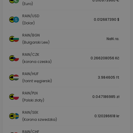
0.010973960 €
(Euro)
RAIN/USD
0.012687390 $
(Dolar)
RAIN/BGN
NaN лв.
(Bułgarski Lew)
RAIN/CZK
0.266208056 Kč
(korona czeska)
RAIN/HUF
3.984605 ft
(forint węgierski)
RAIN/PLN
0.047186985 zł
(Polski złoty)
RAIN/SEK
0.120286618 kr
(Korona szwedzka)
RAIN/CHF