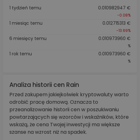
1 tydzień temu
0.010982947 €
-0.08%
1 miesiąc temu
0.012715313 €
-13.69%
6 miesięcy temu
0.010973960 €
%
1 rok temu
0.010973960 €
%
Analiza historii cen Rain
Przed zakupem jakiejkolwiek kryptowaluty warto
odrobić pracę domową. Oznacza to
przeanalizowanie historii cen w poszukiwaniu
powtarzających się wzorców i wskaźników, które
wskażą, że cena Twojej inwestycji ma większe
szanse na wzrost niż na spadek.