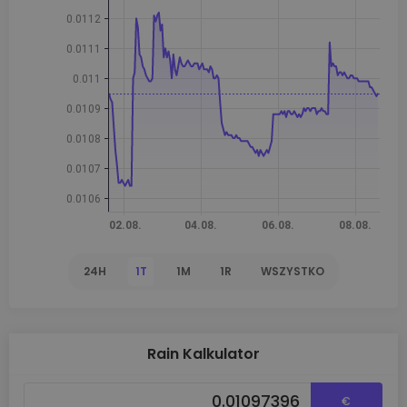
24H
1T
1M
1R
WSZYSTKO
Rain Kalkulator
€