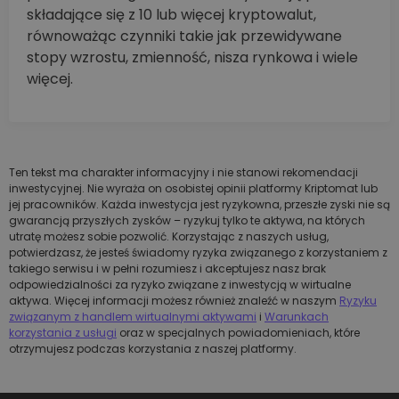
składające się z 10 lub więcej kryptowalut,
równoważąc czynniki takie jak przewidywane
stopy wzrostu, zmienność, nisza rynkowa i wiele
więcej.
Ten tekst ma charakter informacyjny i nie stanowi rekomendacji
inwestycyjnej. Nie wyraża on osobistej opinii platformy Kriptomat lub
jej pracowników. Każda inwestycja jest ryzykowna, przeszłe zyski nie są
gwarancją przyszłych zysków – ryzykuj tylko te aktywa, na których
utratę możesz sobie pozwolić. Korzystając z naszych usług,
potwierdzasz, że jesteś świadomy ryzyka związanego z korzystaniem z
takiego serwisu i w pełni rozumiesz i akceptujesz nasz brak
odpowiedzialności za ryzyko związane z inwestycją w wirtualne
aktywa. Więcej informacji możesz również znaleźć w naszym
Ryzyku
związanym z handlem wirtualnymi aktywami
i
Warunkach
korzystania z usługi
oraz w specjalnych powiadomieniach, które
otrzymujesz podczas korzystania z naszej platformy.