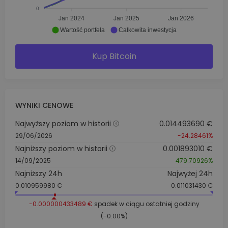
0
Jan 2024
Jan 2025
Jan 2026
Wartość portfela
Całkowita inwestycja
Kup Bitcoin
WYNIKI CENOWE
Najwyższy poziom w historii
0.014493690 €
29/06/2026
-24.28461%
Najniższy poziom w historii
0.001893010 €
14/09/2025
479.70926%
Najniższy 24h
Najwyżej 24h
0.010959980 €
0.011031430 €
-0.000000433489 €
spadek w ciągu ostatniej godziny
(-0.00%)