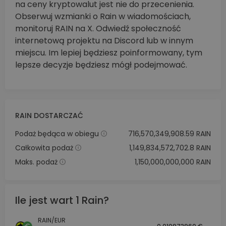
na ceny kryptowalut jest nie do przecenienia.
Obserwuj wzmianki o Rain w wiadomościach,
monitoruj RAIN na X. Odwiedź społeczność
internetową projektu na Discord lub w innym
miejscu. Im lepiej będziesz poinformowany, tym
lepsze decyzje będziesz mógł podejmować.
RAIN DOSTARCZAĆ
Podaż będąca w obiegu
716,570,349,908.59 RAIN
Całkowita podaż
1,149,834,572,702.8 RAIN
Maks. podaż
1,150,000,000,000 RAIN
Ile jest wart 1 Rain?
RAIN/EUR