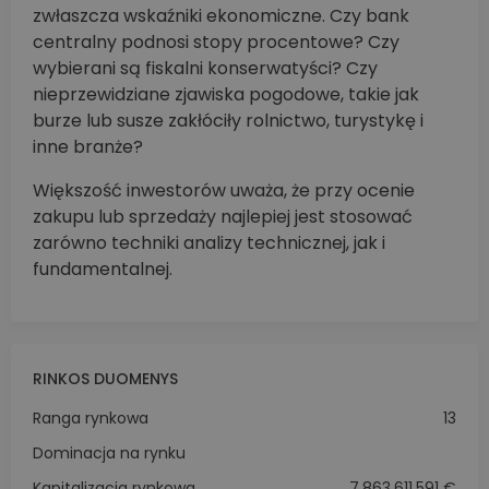
zwłaszcza wskaźniki ekonomiczne. Czy bank
centralny podnosi stopy procentowe? Czy
wybierani są fiskalni konserwatyści? Czy
nieprzewidziane zjawiska pogodowe, takie jak
burze lub susze zakłóciły rolnictwo, turystykę i
inne branże?
Większość inwestorów uważa, że przy ocenie
zakupu lub sprzedaży najlepiej jest stosować
zarówno techniki analizy technicznej, jak i
fundamentalnej.
RINKOS DUOMENYS
Ranga rynkowa
13
Dominacja na rynku
Kapitalizacja rynkowa
7,863,611,591 €