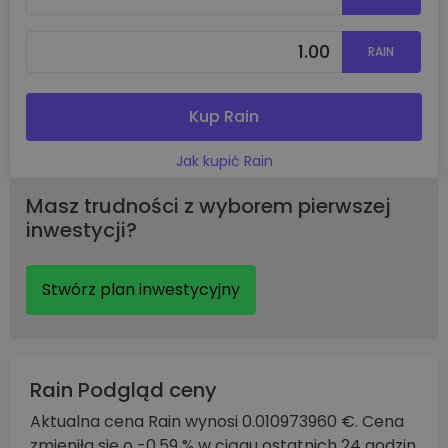
RAIN
Kup Rain
Jak kupić Rain
Masz trudności z wyborem pierwszej
inwestycji?
Stwórz plan inwestycyjny
Rain Podgląd ceny
Aktualna cena Rain wynosi 0.010973960 €. Cena
zmieniła się o -0.59 % w ciągu ostatnich 24 godzin