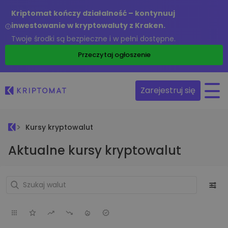
Kriptomat kończy działalność – kontynuuj
inwestowanie w kryptowaluty z Kraken.
Twoje środki są bezpieczne i w pełni dostępne.
Przeczytaj ogłoszenie
Zarejestruj się
Kursy kryptowalut
Aktualne kursy kryptowalut