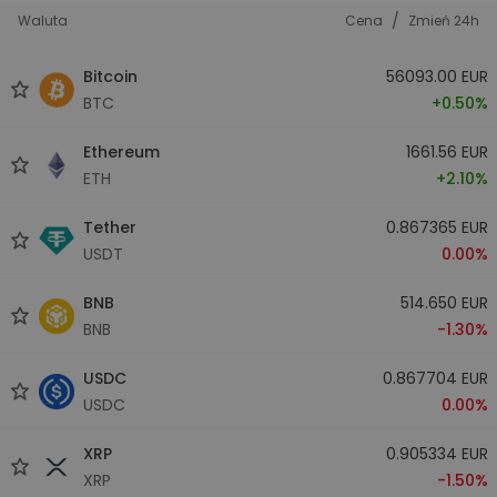
/
Waluta
Cena
Zmień 24h
Bitcoin
56093.00 EUR
BTC
+0.50%
Ethereum
1661.56 EUR
ETH
+2.10%
Tether
0.867365 EUR
USDT
0.00%
BNB
514.650 EUR
BNB
-1.30%
USDC
0.867704 EUR
USDC
0.00%
XRP
0.905334 EUR
XRP
-1.50%