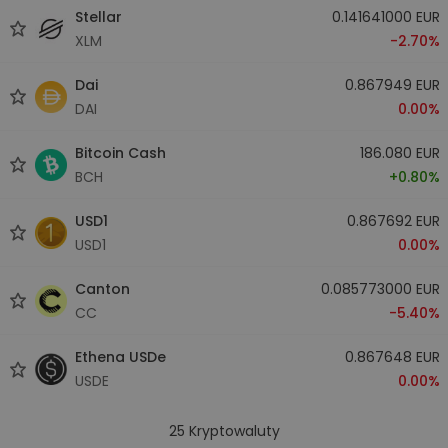
Stellar
0.141641000 EUR
XLM
-2.70%
Dai
0.867949 EUR
DAI
0.00%
Bitcoin Cash
186.080 EUR
BCH
+0.80%
USD1
0.867692 EUR
USD1
0.00%
Canton
0.085773000 EUR
CC
-5.40%
Ethena USDe
0.867648 EUR
USDE
0.00%
25
Kryptowaluty