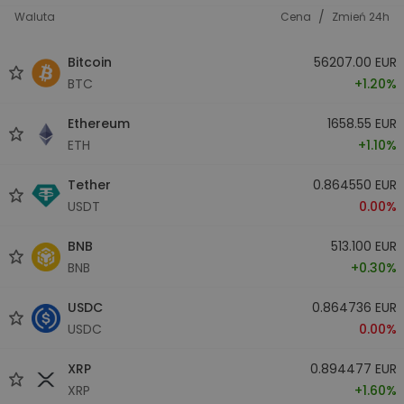
/
Waluta
Cena
Zmień 24h
Bitcoin
56207.00 EUR
BTC
+1.20%
Ethereum
1658.55 EUR
ETH
+1.10%
Tether
0.864550 EUR
USDT
0.00%
BNB
513.100 EUR
BNB
+0.30%
USDC
0.864736 EUR
USDC
0.00%
XRP
0.894477 EUR
XRP
+1.60%