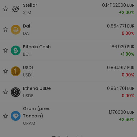
Stellar
0.141162000 EUR
XLM
+2.00%
Dai
0.864771 EUR
DAI
0.00%
Bitcoin Cash
186.920 EUR
BCH
+1.80%
USD1
0.864917 EUR
USD1
0.00%
Ethena USDe
0.864701 EUR
USDE
0.00%
Gram (prev.
1.170000 EUR
Toncoin)
+2.60%
GRAM