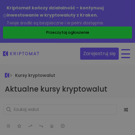
Kriptomat kończy działalność – kontynuuj
inwestowanie w kryptowaluty z Kraken.
Twoje środki są bezpieczne i w pełni dostępne.
Przeczytaj ogłoszenie
Zarejestruj się
Kursy kryptowalut
Aktualne kursy kryptowalut