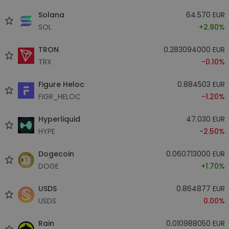
Solana
64.570 EUR
SOL
+2.90%
TRON
0.283094000 EUR
TRX
-0.10%
Figure Heloc
0.884503 EUR
FIGR_HELOC
-1.20%
Hyperliquid
47.030 EUR
HYPE
-2.50%
Dogecoin
0.060713000 EUR
DOGE
+1.70%
USDS
0.864877 EUR
USDS
0.00%
Rain
0.010988050 EUR