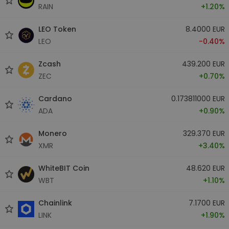
RAIN
+1.20%
LEO Token
8.4000 EUR
LEO
-0.40%
Zcash
439.200 EUR
ZEC
+0.70%
Cardano
0.173811000 EUR
ADA
+0.90%
Monero
329.370 EUR
XMR
+3.40%
WhiteBIT Coin
48.620 EUR
WBT
+1.10%
Chainlink
7.1700 EUR
LINK
+1.90%