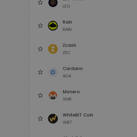
LEO
Rain
RAIN
Zcash
ZEC
Cardano
ADA
Monero
XMR
WhiteBIT Coin
WBT