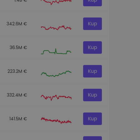
Kup
342.6M €
Kup
36.5M €
Kup
223.2M €
Kup
332.4M €
Kup
141.5M €