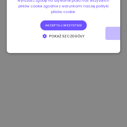
wyrażasz zgodę na używanie przez nas wszystkich
plików cookie zgodnie z warunkami naszej polityki
0.865673 €
-0.10%
3.4B €
plików cookie.
AKCEPTUJ WSZYSTKIE
POKAŻ SZCZEGÓŁY
NIEZBĘDNE
WYDAJNOŚĆ
TARGETOWANIE
FUNKCJONALNOŚĆ