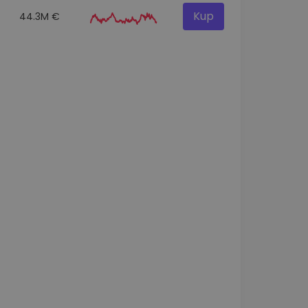
Kup
44.3M €