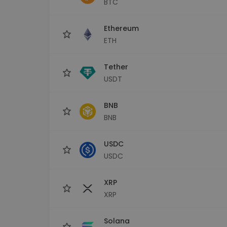
BTC
Explorer inwestycji
Znajdź swoją strategię krypto
Ethereum
ETH
Tether
USDT
BNB
BNB
USDC
USDC
XRP
XRP
Solana