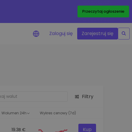
Przeczytaj ogłoszenie
Zaloguj się
Zarejestruj się
enowe
je cen ulubionych
czasie rzeczywistym
aj aktywa
liwości inwestycyjne
Filtry
ortfolio
na obserwacja
ąca optymalne wyniki
Wolumen 24h
Wykres cenowy (7d)
Kup
19.3B €