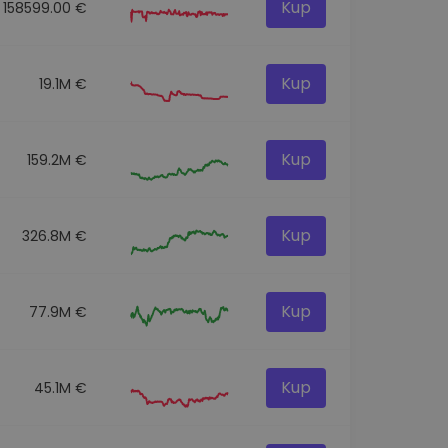
Kup
158599.00 €
Kup
19.1M €
Kup
159.2M €
Kup
326.8M €
Kup
77.9M €
Kup
45.1M €