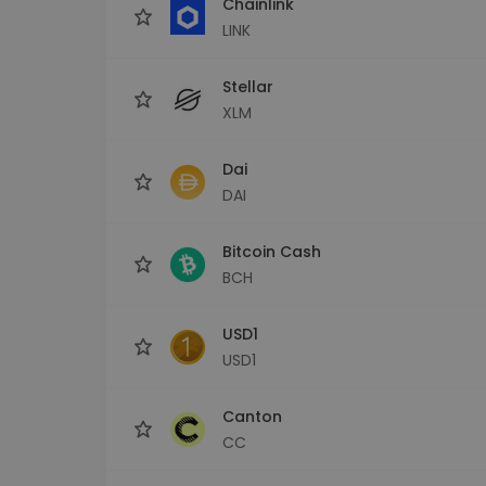
Chainlink
LINK
Stellar
XLM
Dai
DAI
Bitcoin Cash
BCH
USD1
USD1
Canton
CC