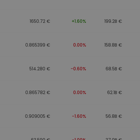
walut
1650.72 €
+1.60%
199.2B €
0.865399 €
0.00%
158.8B €
514.280 €
-0.60%
68.5B €
0.865782 €
0.00%
62.1B €
0.909005 €
-1.60%
56.8B €
63.590 €
-1.00%
37.0B €