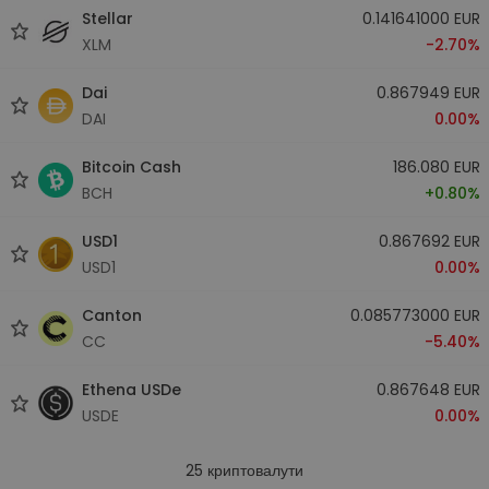
Stellar
0.141641000 EUR
XLM
-2.70%
Dai
0.867949 EUR
DAI
0.00%
Bitcoin Cash
186.080 EUR
BCH
+0.80%
USD1
0.867692 EUR
USD1
0.00%
Canton
0.085773000 EUR
CC
-5.40%
Ethena USDe
0.867648 EUR
USDE
0.00%
25
криптовалути