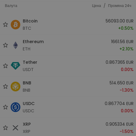
/
Валута
Цена
Промяна 24ч
Bitcoin
56093.00 EUR
BTC
+0.50%
Ethereum
1661.56 EUR
ETH
+2.10%
Tether
0.867365 EUR
USDT
0.00%
BNB
514.650 EUR
BNB
-1.30%
USDC
0.867704 EUR
USDC
0.00%
XRP
0.905334 EUR
XRP
-1.50%