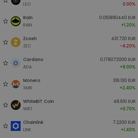
LEO
0.00%
Rain
0.010890440 EUR
RAIN
+1.20%
Zcash
431.720 EUR
ZEC
-4.20%
Cardano
0.178072000 EUR
ADA
+9.00%
Monero
316.130 EUR
XMR
+2.40%
WhiteBIT Coin
48.610 EUR
WBT
+0.70%
Chainlink
7.2200 EUR
LINK
+1.40%