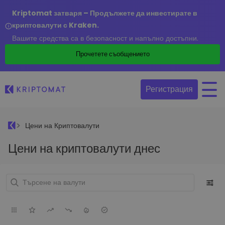
Kriptomat затваря – Продължете да инвестирате в
криптовалути с Kraken.
Вашите средства са в безопасност и напълно достъпни.
Прочетете съобщението
Регистрация
Цени на Криптовалути
Цени на криптовалути днес